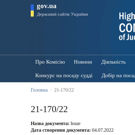
Перейти
gov.ua
до
основного
Державні сайти України
матеріалу
Про Комісію
Новини
Діяльність
Конкурс на посаду судді
Добір на поса
Головна
21-170/22
21-170/22
Назва документа:
Інше
Дата створення документа:
04.07.2022