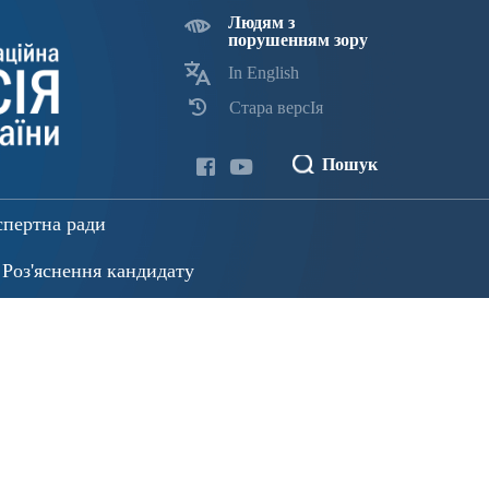
Людям з
порушенням зору
In English
Стара версІя
Пошук
спертна ради
Роз'яснення кандидату