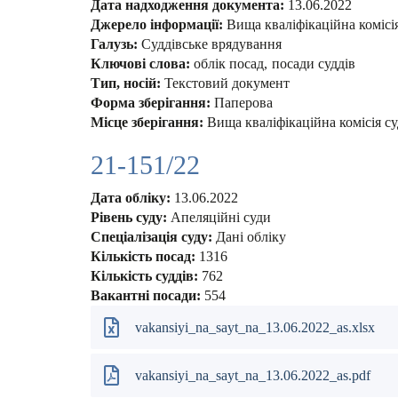
Дата надходження документа:
13.06.2022
Джерело інформації:
Вища кваліфікаційна комісі
Галузь:
Суддівське врядування
Ключові слова:
облік посад
посади суддів
Тип, носій:
Текстовий документ
Форма зберігання:
Паперова
Місце зберігання:
Вища кваліфікаційна комісія су
21-151/22
Дата обліку:
13.06.2022
Рівень суду:
Апеляційні суди
Спеціалізація суду:
Дані обліку
Кількість посад:
1316
Кількість суддів:
762
Вакантні посади:
554
vakansiyi_na_sayt_na_13.06.2022_as.xlsx
vakansiyi_na_sayt_na_13.06.2022_as.pdf