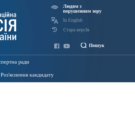
Людям з
порушенням зору
In English
Стара версІя
Пошук
спертна ради
Роз'яснення кандидату