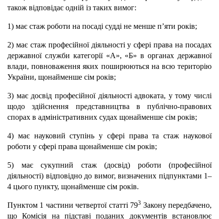
також відповідає одній із таких вимог:
1) має стаж роботи на посаді судді не менше п’яти років;
2) має стаж професійної діяльності у сфері права на посадах
державної служби категорії «А», «Б» в органах державної
влади, повноваження яких поширюються на всю територію
України, щонайменше сім років;
3) має досвід професійної діяльності адвоката, у тому числі
щодо здійснення представництва в публічно-правових
спорах в адміністративних судах щонайменше сім років;
4) має науковий ступінь у сфері права та стаж наукової
роботи у сфері права щонайменше сім років;
5) має сукупний стаж (досвід) роботи (професійної
діяльності) відповідно до вимог, визначених підпунктами 1–
4 цього пункту, щонайменше сім років.
3
Пунктом 1 частини четвертої статті 79
Закону передбачено,
що Комісія на підставі поданих документів встановлює