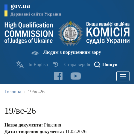
Перейти
gov.ua
до
основного
Державні сайти України
матеріалу
Людям з порушенням зору
In English
Стара версІя
Пошук
Toggle
navigatio
Головна
19/вс-26
19/вс-26
Назва документа:
Рішення
Дата створення документа:
11.02.2026