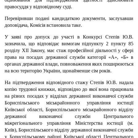
правосуддя у відповідному суді.
Перевіривши подані кандидаткою документи, заслухавши
доповідача, Комісія встановила таке.
У заяві про допуск до участі в Конкурсі Степів Ю.В.
зазначила, що відповідає вимогам підпункту 2 пункту 85
розділу ХІІ Закону, має стаж професійної діяльності у сфері
права на посадах державної служби категорії «А», «Б» в
органах державної влади, повноваження яких поширюються
на всю територію України, щонайменше сім років.
На підтвердження відповідного стажу Степів Ю.В. надала
копію трудової книжки, відповідно до якої вона працювала
на різних посадах у відділах державної виконавчої служби
Бориспільського міськрайонного управління юстиції
Київської області, Бориспільського міськрайонного відділу
державної виконавчої служби Центрального
міжрегіонального управління Міністерства юстиції (м.
Київ), Бориспільського відділу державної виконавчої служби
у Бориспільському районі Київської області Центрального