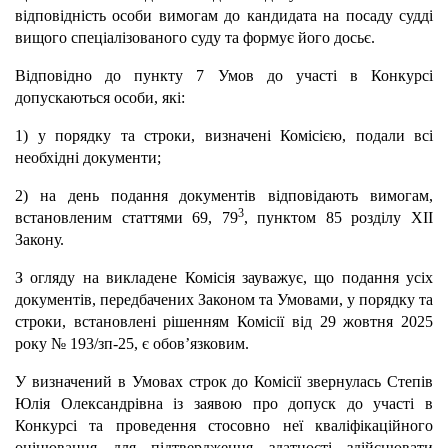
відповідність особи вимогам до кандидата на посаду судді
вищого спеціалізованого суду та формує його досьє.
Відповідно до пункту 7 Умов до участі в Конкурсі
допускаються особи, які:
1) у порядку та строки, визначені Комісією, подали всі
необхідні документи;
2) на день подання документів відповідають вимогам,
3
встановленим статтями 69, 79
, пунктом 85 розділу ХІІ
Закону.
З огляду на викладене Комісія зауважує, що подання усіх
документів, передбачених Законом та Умовами, у порядку та
строки, встановлені рішенням Комісії від 29 жовтня 2025
року № 193/зп-25, є обов’язковим.
У визначений в Умовах строк до Комісії звернулась Степів
Юлія Олександрівна із заявою про допуск до участі в
Конкурсі та проведення стосовно неї кваліфікаційного
оцінювання для підтвердження здатності здійснювати