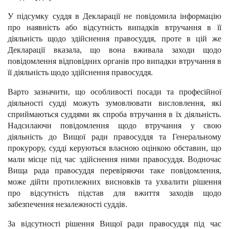
У підсумку суддя в Декларації не повідомила інформацію
про наявність або відсутність випадків втручання в її
діяльність щодо здійснення правосуддя, проте в цій же
Декларації вказала, що вона вживала заходи щодо
повідомлення відповідних органів про випадки втручання в
її діяльність щодо здійснення правосуддя.
Варто зазначити, що особливості посади та професійної
діяльності судді можуть зумовлювати висловлення, які
сприймаються суддями як спроба втручання в їх діяльність.
Н
адсилаючи повідомлення щодо втручання у свою
діяльність до Вищої ради правосуддя та Генеральному
прокурору, судді керуються власною оцінкою обставин, що
мали місце під час здійснення ними правосуддя. Водночас
Вища рада правосуддя перевіряючи таке повідомлення,
може дійти протилежних висновків та ухвалити рішення
про відсутність підстав для вжиття заходів щодо
забезпечення незалежності суддів.
За відсутності рішення Вищої ради правосуддя під час