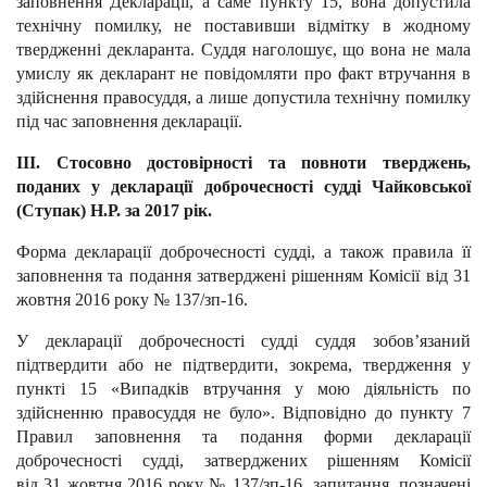
заповнення Декларації, а саме пункту 15, вона допустила
технічну помилку, не поставивши відмітку в жодному
твердженні декларанта. Суддя наголошує, що вона не мала
умислу як декларант не повідомляти про факт втручання в
здійснення правосуддя, а лише допустила технічну помилку
під час заповнення декларації.
ІІІ. Стосовно достовірності та повноти тверджень,
поданих у
декларації доброчесності судді Чайковської
(Ступак) Н.Р. за 2017 рік.
Форма декларації доброчесності судді, а також правила її
заповнення та подання затверджені рішенням Комісії від 31
жовтня 2016 року № 137/зп-16.
У декларації доброчесності судді суддя зобов’язаний
підтвердити або не підтвердити, зокрема, твердження у
пункті 15 «Випадків втручання у мою діяльність по
здійсненню правосуддя не було». Відповідно до пункту 7
Правил заповнення та подання форми декларації
доброчесності судді, затверджених рішенням Комісії
від 31 жовтня 2016 року № 137/зп-16, запитання, позначені