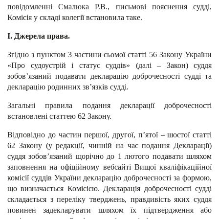
повідомленні Смалюка Р.В., письмові пояснення судді,
Комісія у складі колегії встановила таке.
І. Джерела права.
Згідно з пунктом 3 частини сьомої статті 56 Закону України
«Про судоустрій і статус суддів» (далі – Закон) суддя
зобов’язаний подавати декларацію доброчесності судді та
декларацію родинних зв’язків судді.
Загальні правила подання декларації доброчесності
встановлені статтею 62 Закону.
Відповідно до частин першої, другої, п’ятої – шостої статті
62 Закону (у редакції, чинній на час подання Декларації)
суддя зобов’язаний щорічно до 1 лютого подавати шляхом
заповнення на офіційному вебсайті Вищої кваліфікаційної
комісії суддів України декларацію доброчесності за формою,
що визначається Комісією.
Декларація доброчесності судді
складається з переліку тверджень, правдивість яких суддя
повинен задекларувати шляхом їх підтвердження або