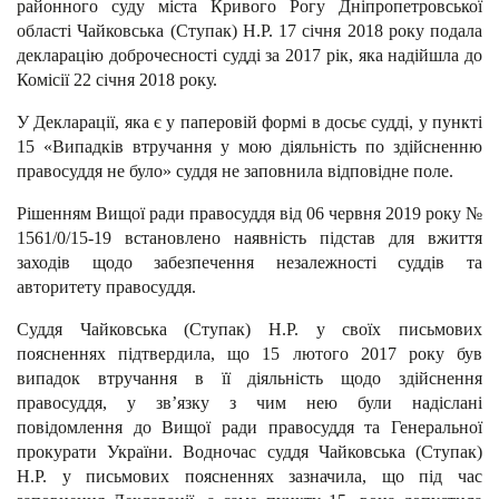
районного суду міста Кривого Рогу Дніпропетровської
області Чайковська (Ступак) Н.Р. 17 січня 2018 року подала
декларацію доброчесності судді за 2017 рік, яка надійшла до
Комісії 22 січня 2018 року.
У Декларації, яка є у паперовій формі в досьє судді, у пункті
15 «Випадків втручання у мою діяльність по здійсненню
правосуддя не було» суддя не заповнила відповідне поле.
Рішенням Вищої ради правосуддя від 06 червня 2019 року №
1561/0/15-19 встановлено наявність підстав для вжиття
заходів щодо забезпечення незалежності суддів та
авторитету правосуддя.
Суддя Чайковська (Ступак) Н.Р. у своїх письмових
поясненнях підтвердила, що 15 лютого 2017 року був
випадок втручання в її діяльність щодо здійснення
правосуддя, у зв’язку з чим нею були надіслані
повідомлення до Вищої ради правосуддя та Генеральної
прокурати України. Водночас суддя Чайковська (Ступак)
Н.Р. у письмових поясненнях зазначила, що під час