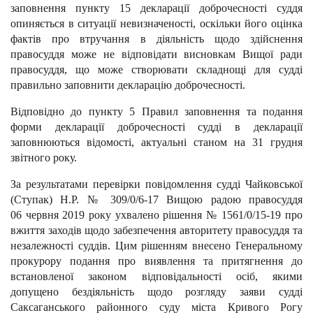
заповнення пункту 15 декларації доброчесності суддя
опиняється в ситуації невизначеності, оскільки його оцінка
фактів про втручання в діяльність щодо здійснення
правосуддя може не відповідати висновкам Вищої ради
правосуддя, що може створювати складнощі для судді
правильно заповнити декларацію доброчесності.
Відповідно до пункту 5 Правил заповнення та подання
форми декларації доброчесності судді в декларації
заповнюються відомості, актуальні станом на 31 грудня
звітного року.
З
а результатами
перевірки повідомлення судді Чайковської
(Ступак) Н.Р.
№ 309/0/6-17 Вищою радою правосуддя
06 червня 2019 року ухвалено рішення
№ 1561/0/15-19
про
вжиття заходів щодо забезпечення авторитету правосуддя та
незалежності суддів. Цим рішенням внесено Генеральному
прокурору подання про виявлення та притягнення до
встановленої законом відповідальності осіб, якими
допущено бездіяльність щодо розгляду заяви судді
Саксаганського районного суду міста Кривого Рогу