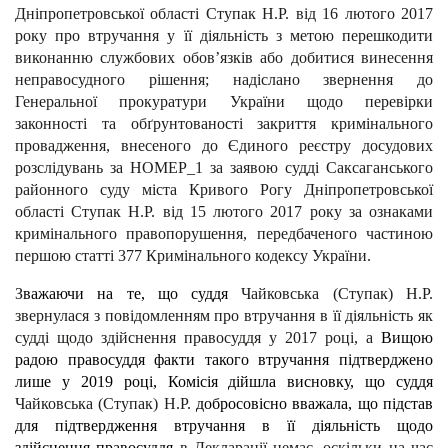
Дніпропетровської області Ступак Н.Р. від 16 лютого 2017
року про втручання у її діяльність з метою перешкодити
виконанню службових обов’язків або добитися винесення
неправосудного рішення; надіслано звернення до
Генеральної прокуратури України щодо перевірки
законності та обґрунтованості закриття кримінального
провадження, внесеного до Єдиного реєстру досудових
розслідувань за НОМЕР_1 за заявою судді Саксаганського
районного суду міста Кривого Рогу Дніпропетровської
області Ступак Н.Р. від 15 лютого 2017 року за ознаками
кримінального правопорушення, передбаченого частиною
першою статті 377 Кримінального кодексу України.
З
важаючи на те, що суддя
Чайковська (Ступак) Н.Р.
звернулася з повідомленням про втручання в її діяльність як
судді щодо здійснення правосуддя у 2017 році, а
Вищою
радою правосуддя факти такого втручання підтверджено
лише у 2019 році, Комісія дійшла висновку, що суддя
Чайковська (Ступак) Н.Р.
добросовісно вважала, що підстав
для підтвердження втручання в її діяльність щодо
здійснення правосуддя
в Декларації немає, оскільки на час