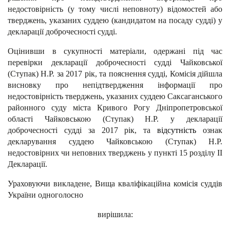
недостовірність (у тому числі неповноту) відомостей або
тверджень, указаних суддею (кандидатом на посаду судді) у
декларації доброчесності судді.
Оцінивши в сукупності матеріали, одержані під час
перевірки декларації
доброчесності судді Чайковської
(Ступак) Н.Р. за 2017 рік
, та пояснення судді
, Комісія дійшла
висновку про непідтвердження інформації про
недостовірність тверджень, указаних суддею
Саксаганського
районного суду міста Кривого Рогу Дніпропетровської
області Чайковською (Ступак) Н.Р.
у декларації
доброчесності судді за 2017 рік, та
відсутність
ознак
декларування суддею Чайковською (Ступак) Н.Р.
недостовірних чи неповних тверджень у пункті 15 розділу ІІ
Декларації.
Ураховуючи викладене, Вища кваліфікаційна комісія суддів
України одноголосно
вирішила: