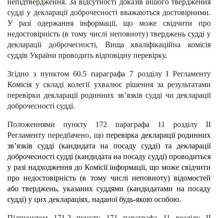
непідтвердження. За відсутності доказів іншого твердження
судді у декларації доброчесності вважаються достовірними.
У разі одержання інформації, що може свідчити про
недостовірність (в тому числі неповноту) тверджень судді у
декларації доброчесності, Вища кваліфікаційна комісія
суддів України проводить відповідну перевірку.
Згідно з пунктом 60.5 параграфа 7
розділу І
Регламенту
Комісія у складі колегії ухвалює рішення за результатами
перевірки декларації родинних зв’язків судді чи декларації
доброчесності судді.
Положеннями пункту 172 параграфа 11 розділу ІІ
Регламенту передбачено, що
перевірка декларації родинних
зв’язків судді (кандидата на посаду судді) та декларації
доброчесності судді (кандидата на посаду судді) проводиться
у разі надходження до Комісії інформації, що може свідчити
про недостовірність (в тому числі неповноту) відомостей
або тверджень, указаних суддями (кандидатами на посаду
судді) у цих деклараціях, наданої будь-якою особою.
Підпунктом 171.2 пункту 171 параграфа 11 розділу ІІ