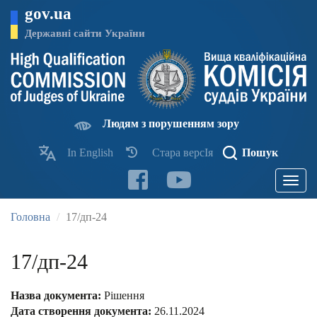
Перейти
gov.ua
до
основного
Державні сайти України
матеріалу
Людям з порушенням зору
In English
Стара версІя
Пошук
Toggle
navigatio
Головна
17/дп-24
17/дп-24
Назва документа:
Рішення
Дата створення документа:
26.11.2024