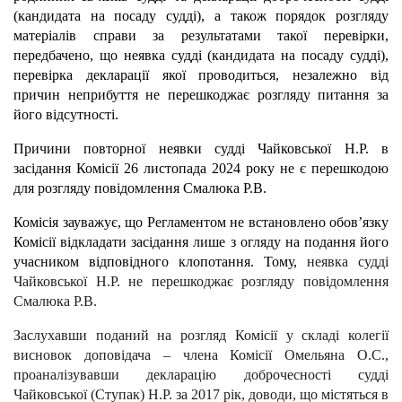
(кандидата на посаду судді), а також порядок
розгляду
матеріалів справи за результатами такої перевірки,
передбачено, що неявка судді (кандидата на посаду судді),
перевірка декларації якої проводиться, незалежно від
причин неприбуття не перешкоджає розгляду питання за
його відсутності.
Причини повторної неявки судді Чайковської Н.Р. в
засідання Комісії 26 листопада 2024 року не є перешкодою
для розгляду повідомлення Смалюка Р.В.
Комісія зауважує, що Регламентом не встановлено обов’язку
Комісії відкладати засідання лише з огляду на подання його
учасником відповідного клопотання. Тому,
неявка судді
Чайковської Н.Р. не перешкоджає розгляду повідомлення
Смалюка Р.В.
Заслухавши поданий на розгляд Комісії у складі колегії
висновок доповідача – члена Комісії Омельяна О.С.,
проаналізувавши декларацію доброчесності судді
Чайковської (Ступак) Н.Р. за 2017 рік, доводи, що містяться в