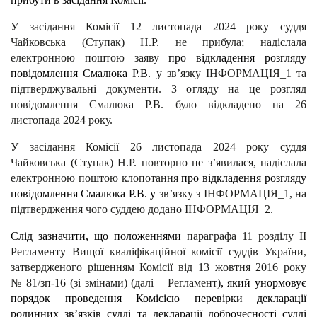
У засідання Комісії 12 листопада 2024 року суддя
Чайковська (Ступак) Н.Р. не прибула; надіслала
електронною поштою заяву
про відкладення розгляду
повідомлення Смалюка Р.В. у
зв’язку ІНФОРМАЦІЯ_1 та
підтверджувальні документи. З огляду на це розгляд
повідомлення Смалюка Р.В. було відкладено на 26
листопада 2024 року.
У засідання Комісії 26 листопада 2024 року суддя
Чайковська (Ступак) Н.Р. повторно не з’явилася, надіслала
електронною поштою клопотання
про відкладення розгляду
повідомлення Смалюка Р.В. у
зв’язку з ІНФОРМАЦІЯ_1, на
підтвердження чого суддею додано ІНФОРМАЦІЯ_2.
Слід зазначити, що положеннями
параграфа 11 розділу ІІ
Регламенту Вищої кваліфікаційної комісії суддів України,
затвердженого рішенням Комісії від 13 жовтня 2016 року
№ 81/зп-16 (зі змінами) (далі – Регламент)
, який унормовує
порядок проведення Комісією перевірки декларації
родинних зв’язків судді та декларації доброчесності судді