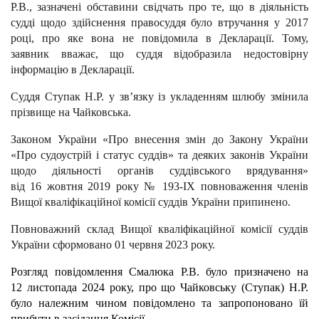
Р.В., зазначені обставини свідчать про те, що в діяльність
судді щодо здійснення правосуддя було втручання у 2017
році, про яке вона не повідомила в Декларації. Тому,
заявник вважає, що суддя відобразила недостовірну
інформацію в Декларації.
Суддя Ступак Н.Р. у зв’язку із укладенням шлюбу змінила
прізвище на Чайковська.
Законом України «Про внесення змін до Закону України
«Про судоустрій і статус суддів» та деяких законів України
щодо діяльності органів суддівського врядування»
від 16 жовтня 2019 року № 193-ІХ повноваження членів
Вищої кваліфікаційної комісії суддів України припинено.
Повноважний склад Вищої кваліфікаційної комісії суддів
України сформовано 01 червня 2023 року.
Розгляд повідомлення Смалюка Р.В. було призначено на
12 листопада 2024 року, про що Чайковську (Ступак) Н.Р.
було належним чином повідомлено та запропоновано їй
прибути в засідання Комісії.