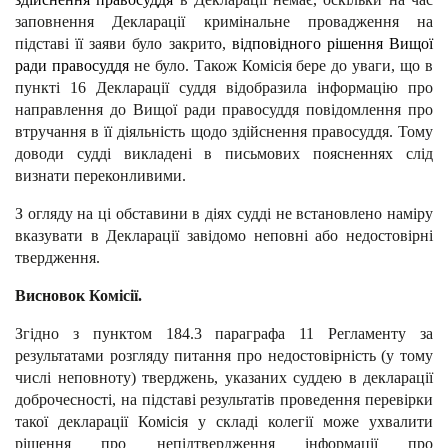
заповнення Декларації кримінальне провадження на
підставі її заяви було закрито,
відповідного рішення Вищої
ради правосуддя
не було. Також Комісія бере до уваги, що в
пункті 16 Декларації суддя відобразила інформацію про
направлення до Вищої ради правосуддя
повідомлення про
втручання в її діяльність щодо здійснення правосуддя.
Тому
доводи судді викладені в письмових поясненнях слід
визнати переконливими.
З огляду на ці обставини в діях судді не встановлено наміру
вказувати в Декларації завідомо неповні або недостовірні
твердження.
Висновок Комісії.
Згідно з пунктом 184.3 параграфа 11 Регламенту за
результатами розгляду питання про недостовірність (у тому
числі неповноту) тверджень, указаних суддею в декларації
доброчесності, на підставі результатів проведення перевірки
такої декларації Комісія у складі колегії може ухвалити
рішення про непідтвердження інформації про