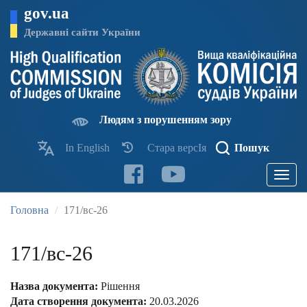
Перейти
gov.ua
до
основного
Державні сайти України
матеріалу
Людям з порушенням зору
In English
Стара версІя
Пошук
Toggle
navigatio
Головна
171/вс-26
171/вс-26
Назва документа:
Рішення
Дата створення документа:
20.03.2026