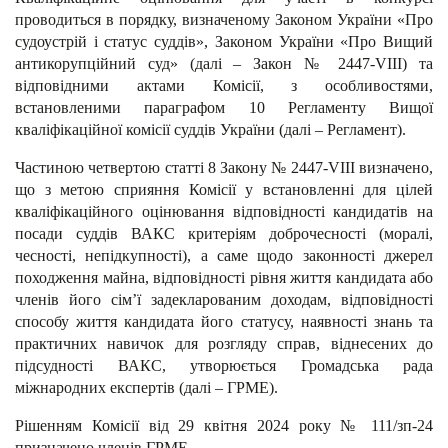
проводиться в порядку, визначеному Законом України «Про
судоустрій і статус суддів», Законом України «Про Вищий
антикорупційний суд» (далі – Закон № 2447-VІІІ) та
відповідними актами Комісії, з особливостями,
встановленими параграфом 10 Регламенту Вищої
кваліфікаційної комісії суддів України (далі – Регламент).
Частиною четвертою статті 8 Закону № 2447-VІІІ визначено,
що з метою сприяння Комісії у встановленні для цілей
кваліфікаційного оцінювання відповідності кандидатів на
посади суддів ВАКС критеріям доброчесності (моралі,
чесності, непідкупності), а саме щодо законності джерел
походження майна, відповідності рівня життя кандидата або
членів його сім’ї задекларованим доходам, відповідності
способу життя кандидата його статусу, наявності знань та
практичних навичок для розгляду справ, віднесених до
підсудності ВАКС, утворюється Громадська рада
міжнародних експертів (далі – ГРМЕ).
Рішенням Комісії від 29 квітня 2024 року № 111/зп-24
призначено членів ГРМЕ.