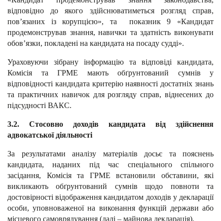
відповідно до якого здійснюватиметься розгляд справ,
пов’язаних із корупцією», та показник 9 «Кандидат
продемонстрував знання, навички та здатність виконувати
обов’язки, покладені на кандидата на посаду судді».
Ураховуючи зібрану інформацію та відповіді кандидата,
Комісія та ГРМЕ мають обґрунтований сумнів у
відповідності кандидата критерію наявності достатніх знань
та практичних навичок для розгляду справ, віднесених до
підсудності ВАКС.
3.2. Стосовно доходів кандидата від здійснення
адвокатської діяльності
За результатами аналізу матеріалів досьє та пояснень
кандидата, наданих під час спеціального спільного
засідання, Комісія та ГРМЕ встановили обставини, які
викликають обґрунтований сумнів щодо повноти та
достовірності відображення кандидатом доходів у декларації
особи, уповноваженої на виконання функцій держави або
місцевого самоврядування (далі – майнова декларація).