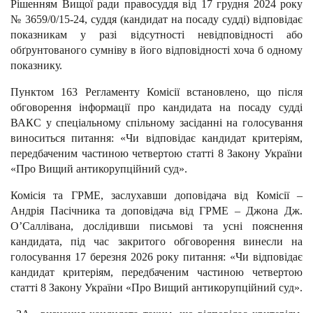
Рішенням Вищої ради правосуддя від 17 грудня 2024 року
№ 3659/0/15-24, суддя (кандидат на посаду судді) відповідає
показникам у разі відсутності невідповідності або
обґрунтованого сумніву в його відповідності хоча б одному
показнику.
Пунктом 163 Регламенту Комісії встановлено, що після
обговорення інформації про кандидата на посаду судді
ВАКС у спеціальному спільному засіданні на голосування
виноситься питання: «Чи відповідає кандидат критеріям,
передбаченим частиною четвертою статті 8 Закону України
«Про Вищий антикорупційний суд».
Комісія та ГРМЕ, заслухавши доповідача від Комісії –
Андрія Пасічника та доповідача від ГРМЕ – Джона Дж.
О’Саллівана, дослідивши письмові та усні пояснення
кандидата, під час закритого обговорення винесли на
голосування 17 березня 2026 року питання: «Чи відповідає
кандидат критеріям, передбаченим частиною четвертою
статті 8 Закону України «Про Вищий антикорупційний суд».