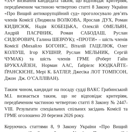
«ЗА» визнання кандидата таким, що відповідає критеріям,
передбаченим частиною четвертою статті 8 Закону України
«Про Вищий антикорупційний суд» проголосувало дев’ять
членів Комісії (Людмила ВОЛКОВА, Ярослав ДУХ, Роман
КИДИСЮК, Надія КОБЕЦЬКА, Олексій ОМЕЛЬЯН,
Андрій ПАСІЧНИК, Роман САБОДАШ, Руслан
СИДОРОВИЧ, Галина ШЕВЧУК); «ПРОТИ» – шість членів
Комісії (Михайло БОГОНІС, Віталій ГАЦЕЛЮК, Олег
КОЛІУШ, Ігор КУШНІР, Руслан МЕЛЬНИК, Сергій
ЧУМАК) та шість членів ГРМЕ (Роберт Гайн
БРУКХАЙЗЕН, Норман ААС, Ґабріелє ЮОДКАЙТЕ-
ҐРАНСКІЄНЕ, Мері К. БАТЛЕР, Джесіка ЛОТ ТОМПСОН,
Джон Дж. О’САЛЛІВАН).
Таким чином, кандидат на посаду судді ВАКС Грабинський
М.І. визнається таким, що не відповідає критеріям,
передбаченим частиною четвертою статті 8 Закону № 2447-
VІІІ. Результати спеціальних спільних засідань Комісії та
ГРМЕ оголошено 20 березня 2026 року.
Керуючись статтями 8, 9 Закону України «Про Вищий