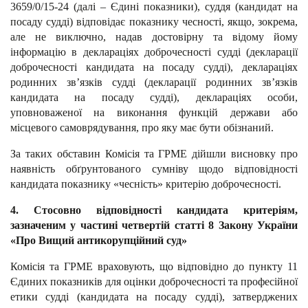
3659/0/15-24 (далі – Єдині показники), суддя (кандидат на
посаду судді) відповідає показнику чесності, якщо, зокрема,
але не виключно, надав достовірну та відому йому
інформацію в деклараціях доброчесності судді (декларації
доброчесності кандидата на посаду судді), деклараціях
родинних зв’язків судді (декларації родинних зв’язків
кандидата на посаду судді), деклараціях особи,
уповноваженої на виконання функцій держави або
місцевого самоврядування, про яку має бути обізнаний.
За таких обставин Комісія та ГРМЕ дійшли висновку про
наявність обґрунтованого сумніву щодо відповідності
кандидата показнику «чесність» критерію доброчесності.
4. Стосовно відповідності кандидата критеріям,
зазначеним у частині четвертій статті 8 Закону України
«Про Вищий антикорупційний суд»
Комісія та ГРМЕ враховують, що відповідно до пункту 11
Єдиних показників для оцінки доброчесності та професійної
етики судді (кандидата на посаду судді), затверджених