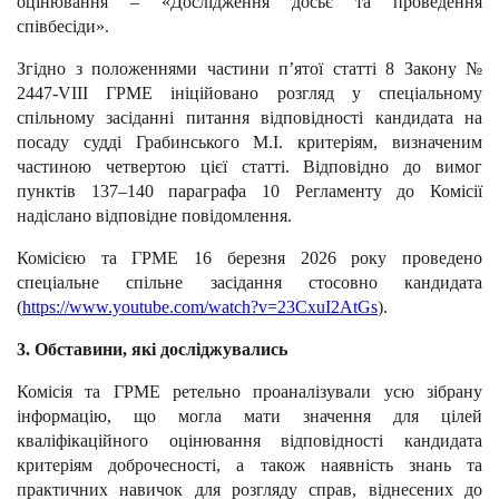
оцінювання – «Дослідження досьє та проведення
співбесіди».
Згідно з положеннями частини п’ятої статті 8 Закону №
2447-VІІІ ГРМЕ ініційовано розгляд у спеціальному
спільному засіданні питання відповідності кандидата на
посаду судді Грабинського М.І. критеріям, визначеним
частиною четвертою цієї статті. Відповідно до вимог
пунктів 137–140 параграфа 10 Регламенту до Комісії
надіслано відповідне повідомлення.
Комісією та ГРМЕ 16 березня 2026 року проведено
спеціальне спільне засідання стосовно кандидата
(
https://www.youtube.com/watch?v=23CxuI2AtGs
).
3. Обставини, які досліджувались
Комісія та ГРМЕ ретельно проаналізували усю зібрану
інформацію, що могла мати значення для цілей
кваліфікаційного оцінювання відповідності кандидата
критеріям доброчесності, а також наявність знань та
практичних навичок для розгляду справ, віднесених до