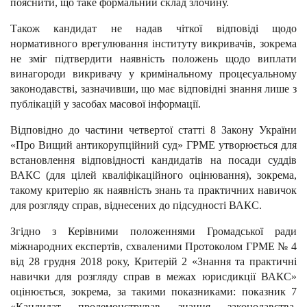
пояснити, що таке формальний склад злочину.
Також кандидат не надав чіткої відповіді щодо
нормативного врегулювання інституту викривачів, зокрема
не зміг підтвердити наявність положень щодо виплати
винагороди викривачу у кримінальному процесуальному
законодавстві, зазначивши, що має відповідні знання лише з
публікацій у засобах масової інформації.
Відповідно до частини четвертої статті 8 Закону України
«Про Вищий антикорупційний суд» ГРМЕ утворюється для
встановлення відповідності кандидатів на посади суддів
ВАКС (для цілей кваліфікаційного оцінювання), зокрема,
такому критерію як наявність знань та практичних навичок
для розгляду справ, віднесених до підсудності ВАКС.
Згідно з Керівними положеннями Громадської ради
міжнародних експертів, схваленими Протоколом ГРМЕ № 4
від 28 грудня 2018 року, Критерій 2 «Знання та практичні
навички для розгляду справ в межах юрисдикції ВАКС»
оцінюється, зокрема, за такими показниками: показник 7
«Кандидат продемонстрував знання законодавства,