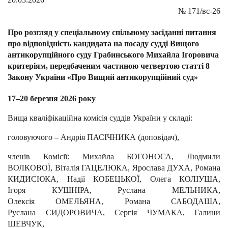
№
171/вс-26
Про розгляд у спеціальному спільному засіданні питання
про відповідність кандидата на посаду судді Вищого
антикорупційного суду Грабинського Михайла Ігоровича
критеріям, передбаченим частиною четвертою статті 8
Закону України «Про Вищий антикорупційний суд»
17–20 березня 2026 року
Вища кваліфікаційна комісія суддів України у складі:
головуючого – Андрія ПАСІЧНИКА (доповідач),
членів Комісії: Михайла БОГОНОСА, Людмили
ВОЛКОВОЇ, Віталія ГАЦЕЛЮКА, Ярослава ДУХА, Романа
КИДИСЮКА, Надії КОБЕЦЬКОЇ, Олега КОЛІУША,
Ігоря КУШНІРА, Руслана МЕЛЬНИКА,
Олексія ОМЕЛЬЯНА, Романа САБОДАША,
Руслана СИДОРОВИЧА, Сергія ЧУМАКА, Галини
ШЕВЧУК,