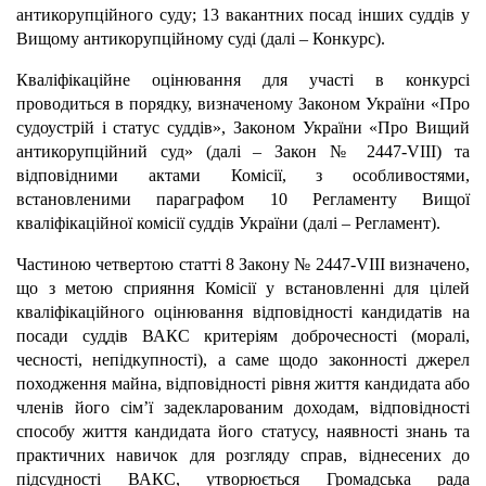
антикорупційного суду; 13 вакантних посад інших суддів у
Вищому антикорупційному суді (далі – Конкурс).
Кваліфікаційне оцінювання для участі в конкурсі
проводиться в порядку, визначеному Законом України «Про
судоустрій і статус суддів», Законом України «Про Вищий
антикорупційний суд» (далі – Закон № 2447-VІІІ) та
відповідними актами Комісії, з особливостями,
встановленими параграфом 10 Регламенту Вищої
кваліфікаційної комісії суддів України (далі – Регламент).
Частиною четвертою статті 8 Закону № 2447-VІІІ визначено,
що з метою сприяння Комісії у встановленні для цілей
кваліфікаційного оцінювання відповідності кандидатів на
посади суддів ВАКС критеріям доброчесності (моралі,
чесності, непідкупності), а саме щодо законності джерел
походження майна, відповідності рівня життя кандидата або
членів його сім’ї задекларованим доходам, відповідності
способу життя кандидата його статусу, наявності знань та
практичних навичок для розгляду справ, віднесених до
підсудності ВАКС, утворюється Громадська рада