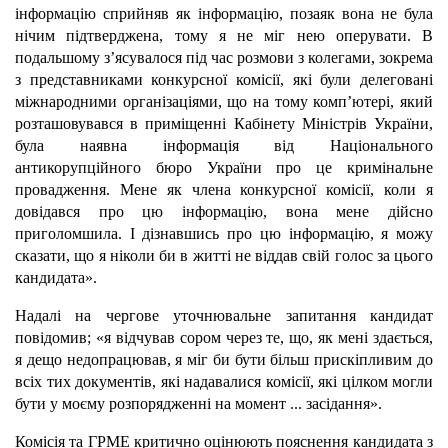
інформацію сприйняв як інформацію, позаяк вона не була
нічим підтверджена, тому я не міг нею оперувати. В
подальшому з’ясувалося під час розмови з колегами, зокрема
з представниками конкурсної комісії, які були делеговані
міжнародними організаціями, що на тому комп’ютері, який
розташовувався в приміщенні Кабінету Міністрів України,
була наявна інформація від Національного
антикорупційного бюро України про це кримінальне
провадження. Мене як члена конкурсної комісії, коли я
довідався про цю інформацію, вона мене дійсно
приголомшила. І дізнавшись про цю інформацію, я можу
сказати, що я ніколи би в житті не віддав свій голос за цього
кандидата».
Надалі на чергове уточнювальне запитання кандидат
повідомив; «я відчував сором через те, що, як мені здається,
я дещо недопрацював, я міг би бути більш прискіпливим до
всіх тих документів, які надавалися комісії, які цілком могли
бути у моєму розпорядженні на момент ... засідання».
Комісія та ГРМЕ критично оцінюють пояснення кандидата з