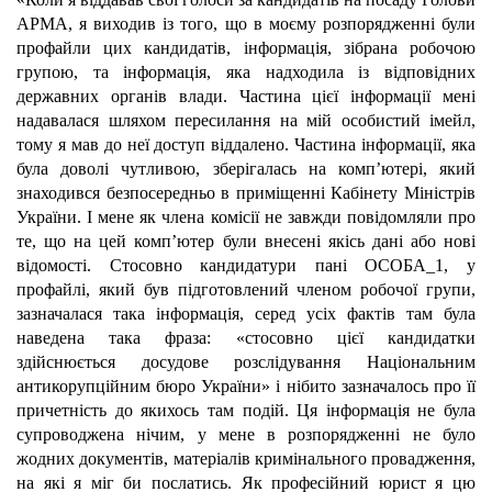
АРМА, я виходив із того, що в моєму розпорядженні були
профайли цих кандидатів, інформація, зібрана робочою
групою, та інформація, яка надходила із відповідних
державних органів влади. Частина цієї інформації мені
надавалася шляхом пересилання на мій особистий імейл,
тому я мав до неї доступ віддалено. Частина інформації, яка
була доволі чутливою, зберігалась на комп’ютері, який
знаходився безпосередньо в приміщенні Кабінету Міністрів
України. І мене як члена комісії не завжди повідомляли про
те, що на цей комп’ютер були внесені якісь дані або нові
відомості. Стосовно кандидатури пані ОСОБА_1, у
профайлі, який був підготовлений членом робочої групи,
зазначалася така інформація, серед усіх фактів там була
наведена така фраза: «стосовно цієї кандидатки
здійснюється досудове розслідування Національним
антикорупційним бюро України» і нібито зазначалось про її
причетність до якихось там подій. Ця інформація не була
супроводжена нічим, у мене в розпорядженні не було
жодних документів, матеріалів кримінального провадження,
на які я міг би послатись. Як професійний юрист я цю