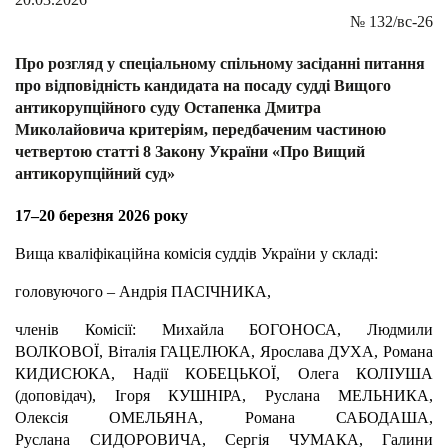
№
132/вс-26
Про розгляд у спеціальному спільному засіданні питання
про відповідність кандидата на посаду судді Вищого
антикорупційного суду Остапенка Дмитра
Миколайовича критеріям, передбаченим частиною
четвертою статті 8 Закону України «Про Вищий
антикорупційний суд»
17–20 березня 2026 року
Вища кваліфікаційна комісія суддів України у складі:
головуючого – Андрія ПАСІЧНИКА,
членів Комісії: Михайла БОГОНОСА, Людмили
ВОЛКОВОЇ, Віталія ГАЦЕЛЮКА, Ярослава ДУХА, Романа
КИДИСЮКА, Надії КОБЕЦЬКОЇ, Олега КОЛІУША
(доповідач), Ігоря КУШНІРА, Руслана МЕЛЬНИКА,
Олексія ОМЕЛЬЯНА, Романа САБОДАША,
Руслана СИДОРОВИЧА, Сергія ЧУМАКА, Галини