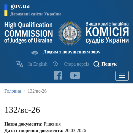
Перейти
gov.ua
до
основного
Державні сайти України
матеріалу
Людям з порушенням зору
In English
Стара версІя
Пошук
Toggle
navigatio
Головна
132/вс-26
132/вс-26
Назва документа:
Рішення
Дата створення документа:
20.03.2026