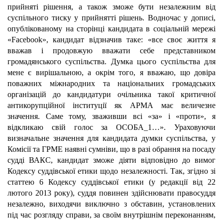
прийняті рішення, а також зможе бути незалежним від
суспільного тиску у прийнятті рішень. Водночас у дописі,
опублікованому на сторінці кандидата в соціальній мережі
«Facebook», кандидат відзначив таке: «все своє життя я
вважав і продовжую вважати себе представником
громадянського суспільства. Думка цього суспільства для
мене є вирішальною, а окрім того, я вважаю, що довіра
поважних міжнародних та національних громадських
організацій до кандидатури очільника такої критичної
антикорупційної інституції як АРМА має величезне
значення. Саме тому, зваживши всі «за» і «проти», я
відкликаю свій голос за ОСОБА_1…». Ураховуючи
визначальне значення для кандидата думки суспільства, у
Комісії та ГРМЕ наявні сумніви, що в разі обрання на посаду
судді ВАКС, кандидат зможе діяти відповідно до вимог
Кодексу суддівської етики щодо незалежності. Так, згідно зі
статтею 6 Кодексу суддівської етики (у редакції від 22
лютого 2013 року), суддя повинен здійснювати правосуддя
незалежно, виходячи виключно з обставин, установлених
під час розгляду справи, за своїм внутрішнім переконанням,