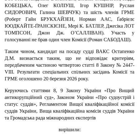
КОБЕЦЬКА, Олег КОЛІУШ, Ігор КУШНІР, Руслан
СИДОРОВИЧ, Галина ШЕВЧУК) та шість членів ГРМЕ
(Роберт Гайн БРУКХАЙЗЕН, Норман ААС, Ґабріелє
ЮОДКАЙТЕ-ҐРАНСКІЄНЕ, Мері К. БАТЛЕР, Джесіка ЛОТ
ТОМПСОН, Джон Дж. О’САЛЛІВАН). Участь у
голосуванні не брав один член Комісії (Роман САБОДАШ).
Таким чином, кандидат на посаду судді ВАКС Остапенко
Д.М. визнається таким, що не відповідає критеріям,
передбаченим частиною четвертою статті 8 Закону № 2447-
VІІІ. Результати спеціальних спільних засідань Комісії та
ГРМЕ оголошено 20 березня 2026 року.
Керуючись статтями 8, 9 Закону України «Про Вищий
антикорупційний суд», Законом України «Про судоустрій і
статус суддів», Регламентом Вищої кваліфікаційної комісії
суддів України, Вища кваліфікаційна комісія суддів України
та Громадська рада міжнародних експертів
вирішили: