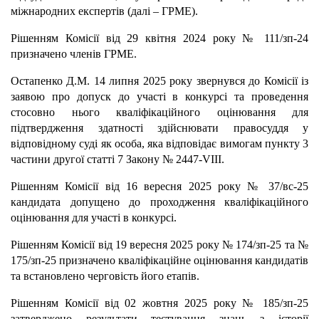
міжнародних експертів (далі – ГРМЕ).
Рішенням Комісії від 29 квітня 2024 року № 111/зп-24
призначено членів ГРМЕ.
Остапенко Д.М. 14 липня 2025 року звернувся до Комісії із
заявою про допуск до участі в конкурсі та проведення
стосовно нього кваліфікаційного оцінювання для
підтвердження здатності здійснювати правосуддя у
відповідному суді як особа, яка відповідає вимогам пункту 3
частини другої статті 7 Закону № 2447-VІІІ.
Рішенням Комісії від 16 вересня 2025 року № 37/вс-25
кандидата допущено до проходження кваліфікаційного
оцінювання для участі в конкурсі.
Рішенням Комісії від 19 вересня 2025 року № 174/зп-25 та №
175/зп-25 призначено кваліфікаційне оцінювання кандидатів
та встановлено черговість його етапів.
Рішенням Комісії від 02 жовтня 2025 року № 185/зп-25
затверджено результати тестування знань з історії