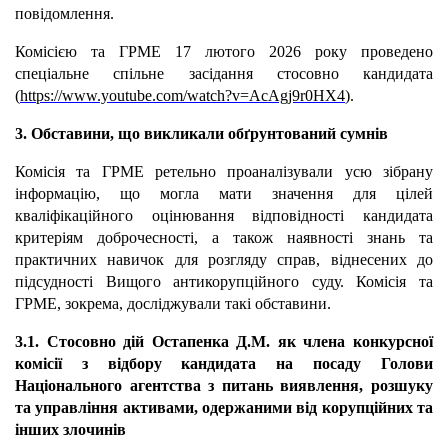
повідомлення.
Комісією та ГРМЕ 17 лютого 2026 року проведено
спеціальне спільне засідання стосовно кандидата
(
https://www.youtube.com/watch?v=AcAgj9r0HX4
).
3. Обставини, що викликали обґрунтований сумнів
Комісія та ГРМЕ ретельно проаналізували усю зібрану
інформацію, що могла мати значення для цілей
кваліфікаційного оцінювання відповідності кандидата
критеріям доброчесності, а також наявності знань та
практичних навичок для розгляду справ, віднесених до
підсудності Вищого антикорупційного суду. Комісія та
ГРМЕ, зокрема, досліджували такі обставини.
3.1. Стосовно дій Остапенка Д.М. як члена конкурсної
комісії з відбору кандидата на посаду Голови
Національного агентства з питань виявлення, розшуку
та управління активами, одержаними від корупційних та
інших злочинів