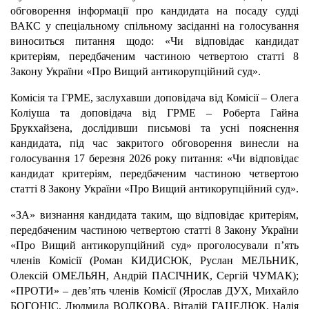
обговорення інформації про кандидата на посаду судді
ВАКС у спеціальному спільному засіданні на голосування
виноситься питання щодо: «Чи відповідає кандидат
критеріям, передбаченим частиною четвертою статті 8
Закону України «Про Вищий антикорупційний суд».
Комісія та ГРМЕ, заслухавши доповідача від Комісії – Олега
Коліуша та доповідача від ГРМЕ – Роберта Гайна
Брукхайзена, дослідивши письмові та усні пояснення
кандидата, під час закритого обговорення винесли на
голосування 17 березня 2026 року питання: «Чи відповідає
кандидат критеріям, передбаченим частиною четвертою
статті 8 Закону України «Про Вищий антикорупційний суд».
«ЗА» визнання кандидата таким, що відповідає критеріям,
передбаченим частиною четвертою статті 8 Закону України
«Про Вищий антикорупційний суд» проголосували пʼять
членів Комісії (Роман КИДИСЮК, Руслан МЕЛЬНИК,
Олексій ОМЕЛЬЯН, Андрій ПАСІЧНИК, Сергій ЧУМАК);
«ПРОТИ» – дев’ять членів Комісії (Ярослав ДУХ, Михайло
БОГОНІС, Людмила ВОЛКОВА, Віталій ГАЦЕЛЮК, Надія