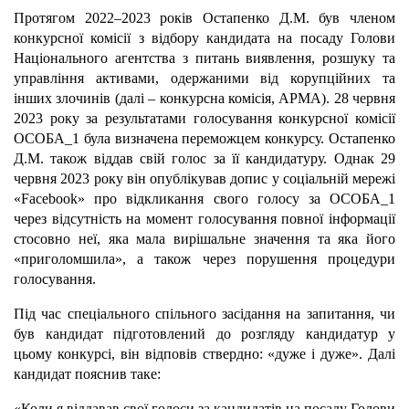
Протягом 2022–2023 років Остапенко Д.М. був членом
конкурсної комісії з відбору кандидата на посаду Голови
Національного агентства з питань виявлення, розшуку та
управління активами, одержаними від корупційних та
інших злочинів (далі – конкурсна комісія, АРМА). 28 червня
2023 року за результатами голосування конкурсної комісії
ОСОБА_1 була визначена переможцем конкурсу. Остапенко
Д.М. також віддав свій голос за її кандидатуру. Однак 29
червня 2023 року він опублікував допис у соціальній мережі
«Facebook» про відкликання свого голосу за ОСОБА_1
через відсутність на момент голосування повної інформації
стосовно неї, яка мала вирішальне значення та яка його
«приголомшила», а також через порушення процедури
голосування.
Під час спеціального спільного засідання на запитання, чи
був кандидат підготовлений до розгляду кандидатур у
цьому конкурсі, він відповів ствердно: «дуже і дуже». Далі
кандидат пояснив таке:
«Коли я віддавав свої голоси за кандидатів на посаду Голови