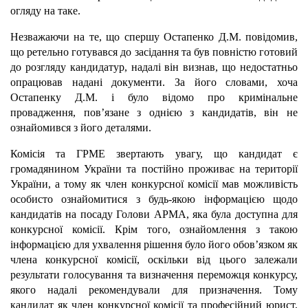
огляду на таке.
Незважаючи на те, що спершу Остапенко Д.М. повідомив,
що ретельно готувався до засідання та був повністю готовий
до розгляду кандидатур, надалі він визнав, що недостатньо
опрацював надані документи. За його словами, хоча
Остапенку Д.М. і було відомо про кримінальне
провадження, пов’язане з однією з кандидатів, він не
ознайомився з його деталями.
Комісія та ГРМЕ звертають увагу, що кандидат є
громадянином України та постійно проживає на території
України, а тому як член конкурсної комісії мав можливість
особисто ознайомитися з будь-якою інформацією щодо
кандидатів на посаду Голови АРМА, яка була доступна для
конкурсної комісії. Крім того, ознайомлення з такою
інформацією для ухвалення рішення було його обов’язком як
члена конкурсної комісії, оскільки від цього залежали
результати голосування та визначення переможця конкурсу,
якого надалі рекомендували для призначення. Тому
кандидат як член конкурсної комісії та професійний юрист,