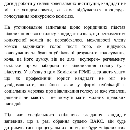
досвід роботи у складі колегіальних інституцій, кандидат не
міг не усвідомлювати, як саме відбувається процедура
голосування конкурсною комісією.
На уточнювальне запитання щодо юридичних підстав
відкликання свого голосу кандидат визнав, що регламентом
конкурсної комісії не передбачалось можливості члену
комісії відкликати голос після того, як відбулось
голосування та були опубліковані результати голосування,
хоча, на його думку, він не діяв «всупереч» регламенту,
оскільки пряма заборона на відкликання голосу була
відсутня. У зв’язку з цим Комісія та ГРМЕ звертають увагу,
що як професійний юрист кандидат не міг не
усвідомлювати, що його заяви у формі публікації в
соціальних мережах про відкликання голосу за вже ухвалені
рішення не мають і не можуть мати жодних правових
наслідків.
Під час спеціального спільного засідання кандидат
запевнив, що в разі обрання суддею ВАКС, він буде
дотримуватись процесуальних норм, не буде «відкликати»