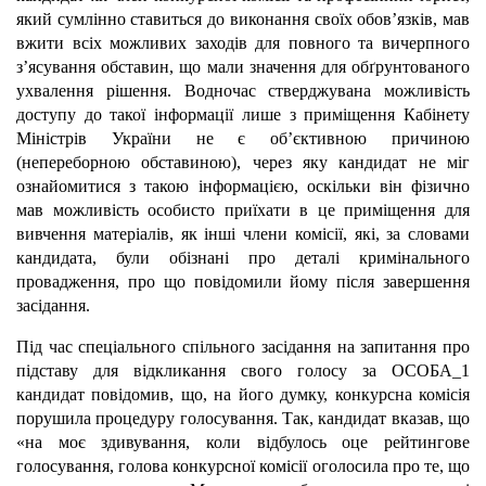
який сумлінно ставиться до виконання своїх обов’язків, мав
вжити всіх можливих заходів для повного та вичерпного
з’ясування обставин, що мали значення для обґрунтованого
ухвалення рішення. Водночас стверджувана можливість
доступу до такої інформації лише з приміщення Кабінету
Міністрів України не є об’єктивною причиною
(непереборною обставиною), через яку кандидат не міг
ознайомитися з такою інформацією, оскільки він фізично
мав можливість особисто приїхати в це приміщення для
вивчення матеріалів, як інші члени комісії, які, за словами
кандидата, були обізнані про деталі кримінального
провадження, про що повідомили йому після завершення
засідання.
Під час спеціального спільного засідання на запитання про
підставу для відкликання свого голосу за ОСОБА_1
кандидат повідомив, що, на його думку, конкурсна комісія
порушила процедуру голосування. Так, кандидат вказав, що
«на моє здивування, коли відбулось оце рейтингове
голосування, голова конкурсної комісії оголосила про те, що