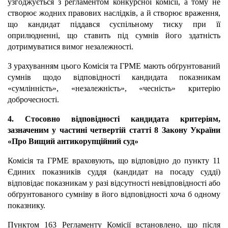
узгоджується з регламентом конкурсної комісії, а тому не
створює жодних правових наслідків, а й створює враження,
що кандидат піддався суспільному тиску при її
оприлюдненні, що ставить під сумнів його здатність
дотримуватися вимог незалежності.
З урахуванням цього Комісія та ГРМЕ мають обґрунтований
сумнів щодо відповідності кандидата показникам
«сумлінність», «незалежність», «чесність» критерію
доброчесності.
4. Стосовно відповідності кандидата критеріям,
зазначеним у частині четвертій статті 8 Закону України
«Про Вищий антикорупційний суд»
Комісія та ГРМЕ враховують, що відповідно до пункту 11
Єдиних показників суддя (кандидат на посаду судді)
відповідає показникам у разі відсутності невідповідності або
обґрунтованого сумніву в його відповідності хоча б одному
показнику.
Пунктом 163 Регламенту Комісії встановлено, що після