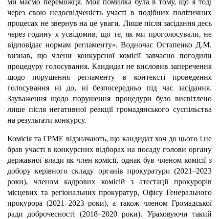
ми маємо переможця. Моя помилка була в тому, що я тоді
через свою недосвідченість участі в подібних політичних
процесах не звернув на це уваги. Лише після засідання десь
через годину я усвідомив, що те, як ми проголосували, не
відповідає нормам регламенту». Водночас Остапенко Д.М.
визнав, що члени конкурсної комісії завчасно погодили
процедуру голосування. Кандидат не висловив заперечення
щодо порушення регламенту в контексті проведення
голосування ні до, ні безпосередньо під час засідання.
Зауваження щодо порушення процедури було висвітлено
лише після негативної реакції громадянського суспільства
на результати конкурсу.
Комісія та ГРМЕ відзначають, що кандидат хоч до цього і не
брав участі в конкурсних відборах на посаду голови органу
державної влади як член комісії, однак був членом комісії з
добору керівного складу органів прокуратури (2021–2023
роки), членом кадрових комісій з атестації прокурорів
місцевих та регіональних прокуратур, Офісу Генерального
прокурора (2021–2023 роки), а також членом Громадської
ради доброчесності (2018–2020 роки). Ураховуючи такий