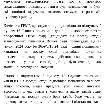
керуючись верховенством права, що є гарантією
справедливого розгляду справи в суді, незважаючи на будь-
які зовнішні втручання, впливи, стимули, загрози або
публічну критику.
Комісія та ГРМЕ враховують, що відповідно до підпункту 2
пункту 15 Єдиних показників для оцінки доброчесності та
професійної етики судді (кандидата на посаду судді),
затверджених рішенням Вищої ради правосуддя від 17
грудня 2024 року № 3659/0/15-24 (далі – Єдині показники),
кандидат на посаду судді відповідає показнику
незалежність, якщо, зокрема, здійснює свою діяльність
незалежно, у такий спосіб, щоб це було очевидно для
звичайної розсудливої людини.
Згідно з підпунктом 3 пункту 18 Єдиних показників
кандидат на посаду судді відповідає показнику чесності,
якщо, зокрема, надав правдиві усні та/або письмові
відомості під час участі в конкурсі, в якому такий суддя
(кандидат на посаду судді) брав та/або бере участь; не
приховував таких відомостей за наявності підстав вважати,