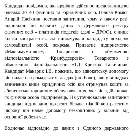
Кандидат повідомив, що щорічно здійснює представництво
близько 30–40 фізичних та юридичних осіб. Голова Комісії
Андрій Пасічник поставив запитання, чому у такому разі,
відповідно до наявних даних з Державного реєстру
фізичних осіб – платників податків (далі – ДРФО), є лише
кілька контрагентів, які виплачували кандидату дохід як
самозайнятій особі, зокрема, Приватне підприємство
«Максимум-плюс», Товариство з обмеженою
відповідальністю «Кранбудсерсвіс», Товариство з
обмеженою відповідальністю «ТД Кристал Галичина».
Кандидат Макарик І.В. пояснив, що адвокатську допомогу
він надає на громадських засадах (pro bono), але у випадках
зазначених вище юридичних осіб він отримував кошти за
абонентське юридичне обслуговування, яке він здійснював
як фізична особа–підприємець. На уточнювальне запитання
кандидат підтвердив, що решті більше, ніж 30 контрагентам
щороку він надає допомогу безкоштовно у вільний від
основної роботи час.
Водночас відповідно до даних з Єдиного державного