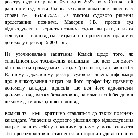
реєстру судових рішень 06 грудня 2023 року Сихівський
районний суд міста Львова ухвалив додаткове рішення у
справі № 464/5875/23. За змістом судового рішення
представник позивача, Макарик І.В., просив суд
відшкодувати на користь позивача судові витрати, а також
стягнути з відповідача витрати на професійну правничу
допомогу в розмірі 5 000 грн.
На уточнювальне запитання Комісії щодо того, як
співвідносяться твердження кандидата, що всю допомогу
він надає на громадських засадах (pro bono), та наявності у
Єдиному державному реєстрі судових рішень інформації
про відшкодування витрат на його професійну правничу
допомогу кандидат відповів, що вся його адвокатська
допомога надавалася безкоштовно, на момент співбесіди він
не може дати докладнішої відповіді.
Комісія та ГРМЕ критично ставляться до таких пояснень
кандидата. Ухвалення судового рішення про відшкодування
витрат на професійну правничу допомогу може свідчити
або про безпідставне стягнення зі сторони судового спору