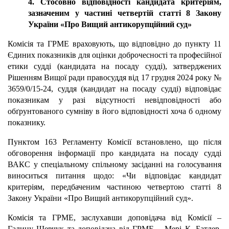
4. Стосовно відповідності кандидата критеріям,
зазначеним у частині четвертій статті 8 Закону
України «Про Вищий антикорупційний суд»
Комісія та ГРМЕ враховують, що відповідно до пункту 11
Єдиних показників для оцінки доброчесності та професійної
етики судді (кандидата на посаду судді), затверджених
Рішенням Вищої ради правосуддя від 17 грудня 2024 року №
3659/0/15-24, суддя (кандидат на посаду судді) відповідає
показникам у разі відсутності невідповідності або
обґрунтованого сумніву в його відповідності хоча б одному
показнику.
Пунктом 163 Регламенту Комісії встановлено, що після
обговорення інформації про кандидата на посаду судді
ВАКС у спеціальному спільному засіданні на голосування
виноситься питання щодо: «Чи відповідає кандидат
критеріям, передбаченим частиною четвертою статті 8
Закону України «Про Вищий антикорупційний суд».
Комісія та ГРМЕ, заслухавши доповідача від Комісії –
Галину Шевчук та доповідача від ГРМЕ – Мері К. Батлер,