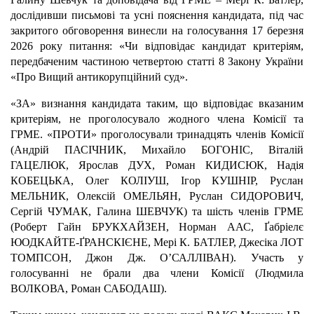
дослідивши письмові та усні пояснення кандидата, під час
закритого обговорення винесли на голосування 17 березня
2026 року питання: «Чи відповідає кандидат критеріям,
передбаченим частиною четвертою статті 8 Закону України
«Про Вищий антикорупційний суд».
«ЗА» визнання кандидата таким, що відповідає вказаним
критеріям, не проголосувало жодного члена Комісії та
ГРМЕ. «ПРОТИ» проголосували тринадцять членів Комісії
(Андрій ПАСІЧНИК, Михайло БОГОНІС, Віталій
ГАЦЕЛЮК, Ярослав ДУХ, Роман КИДИСЮК, Надія
КОБЕЦЬКА, Олег КОЛІУШ, Ігор КУШНІР, Руслан
МЕЛЬНИК, Олексій ОМЕЛЬЯН, Руслан СИДОРОВИЧ,
Сергій ЧУМАК, Галина ШЕВЧУК) та шість членів ГРМЕ
(Роберт Гайн БРУКХАЙЗЕН, Норман ААС, Ґабріелє
ЮОДКАЙТЕ-ҐРАНСКІЄНЕ, Мері К. БАТЛЕР, Джесіка ЛОТ
ТОМПСОН, Джон Дж. О’САЛЛІВАН). Участь у
голосуванні не брали два члени Комісії (Людмила
ВОЛКОВА, Роман САБОДАШ).