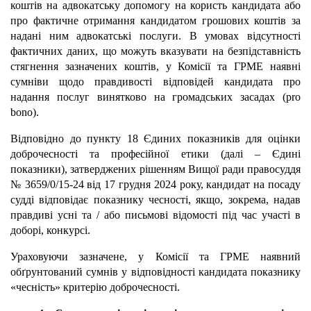
коштів на адвокатську допомогу на користь кандидата або
про фактичне отримання кандидатом грошових коштів за
надані ним адвокатські послуги. В умовах відсутності
фактичних даних, що можуть вказувати на безпідставність
стягнення зазначених коштів, у Комісії та ГРМЕ наявні
сумніви щодо правдивості відповідей кандидата про
надання послуг винятково на громадських засадах (pro
bono).
Відповідно до пункту 18 Єдиних показників для оцінки
доброчесності та професійної етики (далі – Єдині
показники), затверджених рішенням Вищої ради правосуддя
№ 3659/0/15-24 від 17 грудня 2024 року, кандидат на посаду
судді відповідає показнику чесності, якщо, зокрема, надав
правдиві усні та / або письмові відомості під час участі в
доборі, конкурсі.
Ураховуючи зазначене, у Комісії та ГРМЕ наявний
обґрунтований сумнів у відповідності кандидата показнику
«чесність» критерію доброчесності.