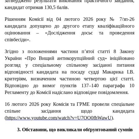
затверджено результати виконання практичного завдання,
кандидат отримав 130,5 балів.
Рішенням Комісії від 04 лютого 2026 року № 7/зп-26
кандидата допущено до другого етапу кваліфікаційного
оцінювання – «Дослідження досьє та проведення
співбесіди».
Згідно з положеннями частини п’ятої статті 8 Закону
України «Про Вищий антикорупційний суд» ініційовано
розгляд у спеціальному спільному засіданні питання
відповідності кандидата на посаду судді Макарика І.В.
критеріям, визначеним частиною четвертою цієї статті.
Відповідно до вимог пунктів 137–140 параграфа 10
Регламенту до Комісії надіслано відповідне повідомлення.
16 лютого 2026 року Комісія та ГРМЕ провели спеціальне
спільне засідання щодо кандидата
(
https://www.youtube.com/watch?v=U7OO0fhWawU
).
3. Обставини, що викликали обґрунтований сумнів