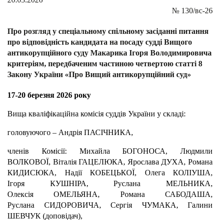
№
130/вс-26
Про розгляд у спеціальному спільному засіданні питання
про відповідність кандидата на посаду судді Вищого
антикорупційного суду Макарика Ігоря Володимировича
критеріям, передбаченим частиною четвертою статті 8
Закону України «Про Вищий антикорупційний суд»
17-20 березня 2026 року
Вища кваліфікаційна комісія суддів України у складі:
головуючого – Андрія ПАСІЧНИКА,
членів Комісії: Михайла БОГОНОСА, Людмили
ВОЛКОВОЇ, Віталія ГАЦЕЛЮКА, Ярослава ДУХА, Романа
КИДИСЮКА, Надії КОБЕЦЬКОЇ, Олега КОЛІУША,
Ігоря КУШНІРА, Руслана МЕЛЬНИКА,
Олексія ОМЕЛЬЯНА, Романа САБОДАША,
Руслана СИДОРОВИЧА, Сергія ЧУМАКА, Галини
ШЕВЧУК (доповідач),