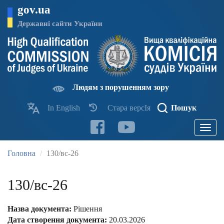
Перейти
gov.ua
до
основного
Державні сайти України
матеріалу
Людям з порушенням зору
In English
Стара версІя
Пошук
Toggle
navigatio
Головна
130/вс-26
130/вс-26
Назва документа:
Рішення
Дата створення документа:
20.03.2026