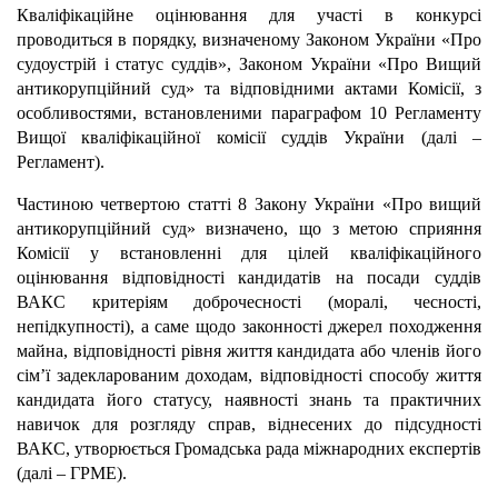
Кваліфікаційне оцінювання для участі в конкурсі
проводиться в порядку, визначеному Законом України «Про
судоустрій і статус суддів», Законом України «Про Вищий
антикорупційний суд» та відповідними актами Комісії, з
особливостями, встановленими параграфом 10 Регламенту
Вищої кваліфікаційної комісії суддів України (далі –
Регламент).
Частиною четвертою статті 8 Закону України «Про вищий
антикорупційний суд» визначено, що з метою сприяння
Комісії у встановленні для цілей кваліфікаційного
оцінювання відповідності кандидатів на посади суддів
ВАКС критеріям доброчесності (моралі, чесності,
непідкупності), а саме щодо законності джерел походження
майна, відповідності рівня життя кандидата або членів його
сім’ї задекларованим доходам, відповідності способу життя
кандидата його статусу, наявності знань та практичних
навичок для розгляду справ, віднесених до підсудності
ВАКС, утворюється Громадська рада міжнародних експертів
(далі – ГРМЕ).