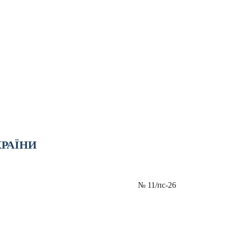
КРАЇНИ
№
11/пс-26