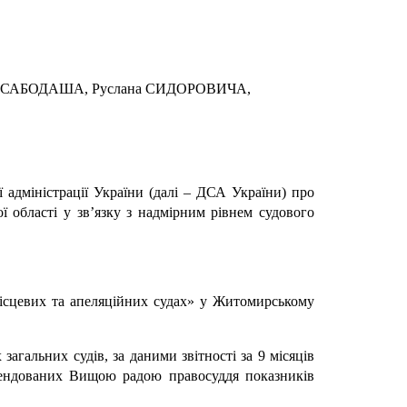
мана САБОДАША, Руслана СИДОРОВИЧА,
 адміністрації України (далі – ДСА України) про
 області у зв’язку з надмірним рівнем судового
місцевих та апеляційних судах» у Житомирському
агальних судів, за даними звітності за 9 місяців
омендованих Вищою радою правосуддя показників