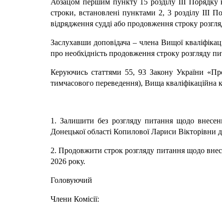
Абзацом першим пункту 15 розділу ІІІ Порядку 
строки, встановлені пунктами 2, 3 розділу ІІІ
відрядження судді або продовження строку розгля
Заслухавши доповідача – члена Вищої кваліфікаці
про необхідність продовження строку розгляду пит
Керуючись статтями 55, 93 Закону України «Про 
тимчасового переведення), Вища кваліфікаційна к
1. Залишити без розгляду питання щодо внесен
Донецької області Копилової Лариси Вікторівни 
2. Продовжити строк розгляду питання щодо внес
2026 року.
Головуючий Се
Члени Комісії: Я
Роман К