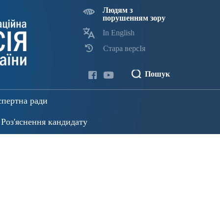
Людям з
порушенням зору
In English
Стара версІя
Пошук
спертна ради
Роз'яснення кандидату