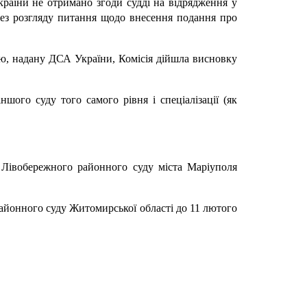
раїни не отримано згоди судді на відрядження у
без розгляду питання щодо внесення подання про
цію, надану ДСА України, Комісія дійшла висновку
шого суду того самого рівня і спеціалізації (як
 Лівобережного районного суду міста Маріуполя
айонного суду Житомирської області до 11 лютого