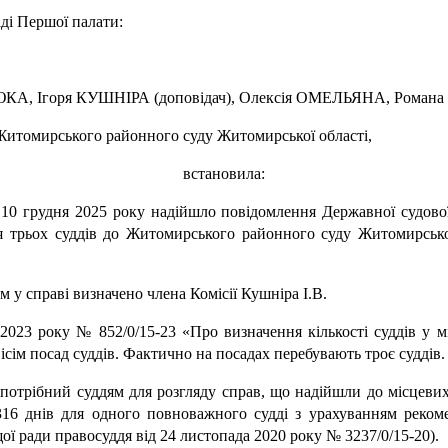
аді Першої палати:
ИСЮКА, Ігоря КУШНІРА (доповідач), Олексія ОМЕЛЬЯНА, Ро
Житомирського районного суду Житомирської області,
встановила:
и 10 грудня 2025 року надійшло повідомлення Державної судової
я трьох суддів до Житомирського районного суду Житомирської
у справі визначено члена Комісії Кушніра І.В.
2023 року № 852/0/15-23 «Про визначення кількості суддів у 
сім посад суддів. Фактично на посадах перебувають троє суддів.
трібний суддям для розгляду справ, що надійшли до місцевих з
 316 днів для одного повноважного судді з урахуванням рек
ої ради правосуддя від 24 листопада 2020 року № 3237/0/15-20).