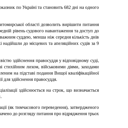
казник по Україні та становить 682 дні на одного
итомирської області дозволить вирішити питання
редній рівень судового навантаження та доступ до
новажним суддею, менша ніж середня кількість днів
кі надійшли до місцевих та апеляційних судів за 9
вістю здійснення правосуддя у відповідному суді,
зі стихійним лихом, військовими діями, заходами
еним на підставі подання Вищої кваліфікаційної
ії для здійснення правосуддя.
іалізації здійснюється на строк, що визначається
.
зації (як тимчасового переведення), затвердженого
значено до розгляду питання про відрядження трьох