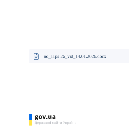
Ігор К
Олексій 
Роман С
Руслан С
no_11ps-26_vid_14.01.2026.docx