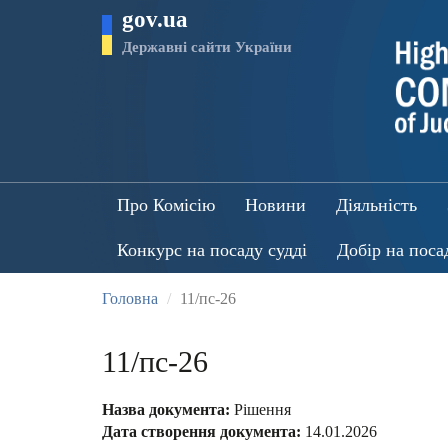
Перейти
gov.ua
до
основного
Державні сайти України
матеріалу
Про Комісію
Новини
Діяльність
Конкурс на посаду судді
Добір на поса
Головна
11/пс-26
11/пс-26
Назва документа:
Рішення
Дата створення документа:
14.01.2026