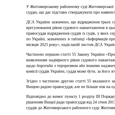
У Житомирському районному суді Житомирської обл
суддю, що дає підстави стверджувати про наявніст
ДСА України зазначено, що відрядження трьох с
врегулювання рівня судового навантаження в цьом
правосуддя відрядження суддів із судів, у яких с
по Україні, зазначених в таблиці «Інформація про
місяців 2025 року», надісланій листом ДСА Украї
Частиною першою статті 55 Закону України «Про с
виявленням надмірного рівня судового навантаже
щодо боротьби з тероризмом або іншими надзвич
комісії суддів України, суддя може бути, за його з
Згідно з частиною другою статті 55 вказаного за
Вищою радою правосуддя, але не більше ніж на оди
Відповідно до вимог пункту 1 розділу III Порядку
рішенням Вищої ради правосуддя від 24 січня 2017
суддів до Житомирського районного суду Житомирс