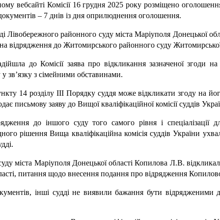
йному вебсайті Комісії 16 грудня 2025 року розміщено оголошен
 документів – 7 днів із дня оприлюднення оголошення.
дді Лівобережного районного суду міста Маріуполя Донецької об
) на відрядження до Житомирського районного суду Житомирської
адійшла до Комісії заява про відкликання зазначеної згоди 
у у зв’язку з сімейними обставинами.
нкту 14 розділу ІІІ Порядку суддя може відкликати згоду на йог
одає письмову заяву до Вищої кваліфікаційної комісії суддів Укра
ядження до іншого суду того самого рівня і спеціалізації
ідного рішення Вища кваліфікаційна комісія суддів України ухв
дді.
ду міста Маріуполя Донецької області Копилова Л.В. відкликала
сті, питання щодо внесення подання про відрядження Копилової 
окументів, інші судді не виявили бажання бути відрядженими