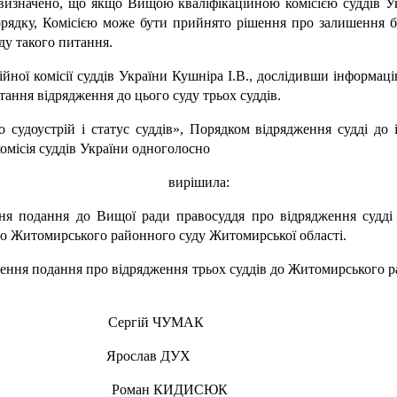
визначено, що якщо Вищою кваліфікаційною комісією суддів Ук
 Порядку, Комісією може бути прийнято рішення про залишення 
ду такого питання.
йної комісії суддів України Кушніра І.В., дослідивши інформа
ання відрядження до цього суду трьох суддів.
судоустрій і статус суддів», Порядком відрядження судді до ін
омісія суддів України одноголосно
вирішила:
ня подання до Вищої ради правосуддя про відрядження судді
до Житомирського районного суду Житомирської області.
ення подання про відрядження трьох суддів до Житомирського р
ргій ЧУМАК
рослав ДУХ
ИДИСЮК