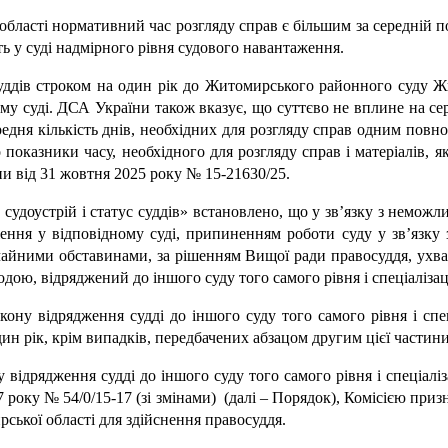
асті нормативний час розгляду справ є більшим за середній по
ь у суді надмірного рівня судового навантаження.
уддів строком на один рік до Житомирського районного суду Ж
у суді. ДСА України також вказує, що суттєво не вплине на се
ередня кількість днів, необхідних для розгляду справ одним пов
 показники часу, необхідного для розгляду справ і матеріалів, я
ни від 31 жовтня 2025 року № 15-21630/25.
удоустрій і статус суддів» встановлено, що у зв’язку з неможли
ння у відповідному суді, припиненням роботи суду у зв’язку 
айними обставинами, за рішенням Вищої ради правосуддя, ухвал
годою, відряджений до іншого суду того самого рівня і спеціалізац
кону відрядження судді до іншого суду того самого рівня і спец
н рік, крім випадків, передбачених абзацом другим цієї частини
 відрядження судді до іншого суду того самого рівня і спеціалі
 року № 54/0/15-17 (зі змінами) (далі – Порядок), Комісією при
ької області для здійснення правосуддя.