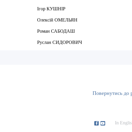
УШНІР
ОМЕЛЬЯН
АБОДАШ
ИДОРОВИЧ
Повернутись до р
In Engli