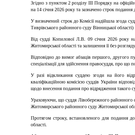
Згідно з пунктом 2 розділу III Порядку на офіці
на 14 січня 2026 року та зазначено строк подання
У визначений строк до Комісії надійшла згода су
Тиврівського районного суду Вінницької області
Від судді Копилової Л.В. 09 січня 2026 року н
Житомирської області та залишення її без розгляд
Відповідно до вимог абзаців першого, другого пу
спеціалізації для здійснення правосуддя, про що п
У разі відкликання суддею згоди на його відр
кваліфікаційною комісією суддів України відпов
щодо внесення подання про відрядження такого су
Ураховуючи, що суддя Лівобережного районного су
Житомирського районного суду Житомирської обла
Протягом строку, встановленого для подання д
області.