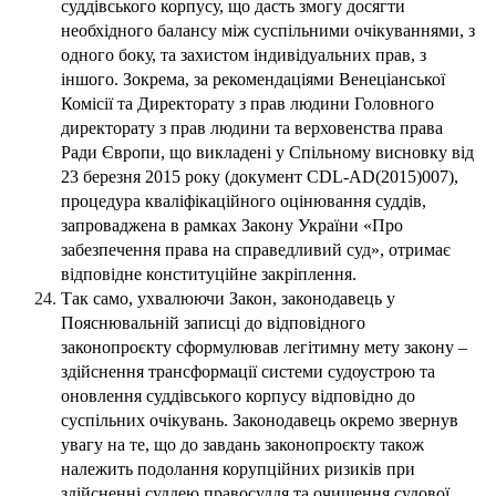
суддівського корпусу, що дасть змогу досягти
необхідного балансу між суспільними очікуваннями, з
одного боку, та захистом індивідуальних прав, з
іншого. Зокрема, за рекомендаціями Венеціанської
Комісії та Директорату з прав людини Головного
директорату з прав людини та верховенства права
Ради Європи, що викладені у Спільному висновку від
23 березня 2015 року (документ CDL-AD(2015)007),
процедура кваліфікаційного оцінювання суддів,
запроваджена в рамках Закону України «Про
забезпечення права на справедливий суд», отримає
відповідне конституційне закріплення.
Так само, ухвалюючи Закон, законодавець у
Пояснювальній записці до відповідного
законопроєкту сформулював легітимну мету закону –
здійснення трансформації системи судоустрою та
оновлення суддівського корпусу відповідно до
суспільних очікувань. Законодавець окремо звернув
увагу на те, що до завдань законопроєкту також
належить подолання корупційних ризиків при
здійсненні суддею правосуддя та очищення судової