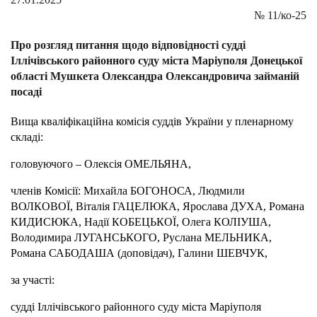
№
11/ко-25
Про розгляд питання щодо відповідності судді
Іллічівського районного суду міста Маріуполя Донецької
області Мушкета Олександра Олександровича займаній
посаді
Вища кваліфікаційна комісія суддів України у пленарному
складі:
головуючого – Олексія ОМЕЛЬЯНА,
членів Комісії:
Михайла БОГОНОСА,
Людмили
ВОЛКОВОЇ
,
Віталія ГАЦЕЛЮКА,
Ярослава ДУХА, Романа
КИДИСЮКА, Надії КОБЕЦЬКОЇ, Олега КОЛІУША,
Володимира ЛУГАНСЬКОГО, Руслана МЕЛЬНИКА,
Романа САБОДАША (доповідач), Галини ШЕВЧУК,
за участі:
судді Іллічівського районного суду міста Маріуполя