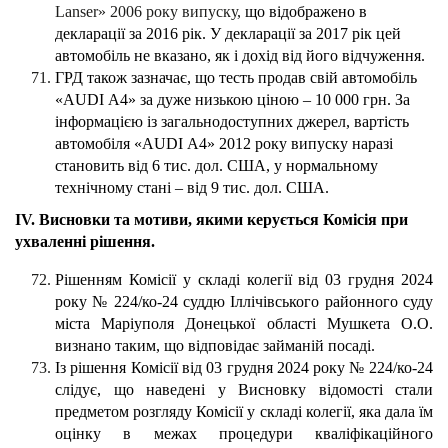
Lanser» 2006 року випуску,
що відображено в
декларації за 2016 рік. У декларації за 2017 рік цей
автомобіль не вказано, як і дохід від його відчуження.
ГРД також зазначає, що тесть продав свій автомобіль
«AUDI А4» за дуже низькою ціною – 10 000 грн. За
інформацією із загальнодоступних джерел, вартість
автомобіля «AUDI А4» 2012 року випуску наразі
становить від 6 тис. дол. США, у нормальному
технічному стані – від 9 тис. дол. США.
ІV. Висновки та мотиви, якими керується Комісія при
ухваленні рішення.
Рішенням Комісії у складі колегії від 03 грудня 2024
року № 224/ко-24 суддю Іллічівського районного суду
міста Маріуполя Донецької області Мушкета О.О.
визнано таким, що відповідає займаній посаді.
Із рішення Комісії від 03 грудня 2024 року № 224/ко-24
слідує, що наведені у Висновку відомості стали
предметом розгляду Комісії у складі колегії, яка дала їм
оцінку в межах процедури кваліфікаційного