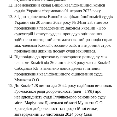
Повноважний склад Вищої кваліфікаційної комісії
суддів України сформовано 01 червня 2023 року.
Згідно з рішенням Вищої кваліфікаційної комісії суддів
України від 20 липня 2023 року № 34/зп-23, з метою
продовження передбачених Законом України «Про
судоустрій і статус суддів» процедур оцінювання
здійснено повторний автоматизований розподіл справ
між членами Комісії стосовно осіб,
п’ятирічний строк
призначення яких на посаду судді закінчився
.
Відповідно до протоколу повторного розподілу між
членами Комісії від 26 липня 2023 року члена Комісії
Сабодаша Р.Б. визначено доповідачем з питання
продовження кваліфікаційного оцінювання судді
Мушкета О.О.
До Комісії 28 листопада 2024 року надійшов висновок
Громадської ради доброчесності (далі – ГРД) про
невідповідність судді Іллічівського районного суду
міста Маріуполя Донецької області Мушкета О.О.
критеріям доброчесності та професійної етики,
затверджений 26 листопада 2024 року (далі –