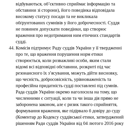
відбуваються, об’єктивно сприймає інформацію та
обставини зі сторони), його поведінка відповідала
високому статусу посади та не викликала
обґрунтованих сумнівів у його доброчесності. Суддя
не повинен допускати поведінки, що створює
враження про недотримання ним етичних стандартів
судді.
Комісія підтримує Раду суддів України у її твердженні
про те, що враження порушення норм етики
створюється, коли розважливі особи, яким стали
відомі всі відповідні обставини, розкриті під час
резонансного їх з’ясування, можуть дійти висновку,
що чесність, добросовісність, урівноваженість та
професійна придатність судді поставлені під сумнів.
Рада суддів України окремо наголосила на тому, що
численними є ситуації, коли та чи інша дія прямо не
заборонена законом, але є ризик такого сприйняття,
формування враження, яке підірвало б довіру до суду
(Коментар до Кодексу суддівської етики, затверджений
рішенням Ради суддів України від 04 лютого 2016 року