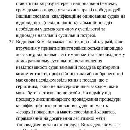
ставить під загрозу інтереси національної безпеки,
громадського порядку та захист прав і свобод людей.
Іншими словами, кваліфікаційне оцінювання суддів на
відповідність (невідповідність) займаній посаді є
необхідним у демократичному суспільстві та
відповідає нагальній суспільній потребі.
Водночас Комісія зважає і на те, що навіть у разі, коли
втручання у приватне життя здійснюється відповідно
до закону, відповідає легітимній меті та є необхідним у
демократичному суспільстві, встановлення
невідповідності судді займаній посаді за критеріями
компетентності, професійної етики або доброчесності
має своїм наслідком звільнення з посади, що є
серйозним, якщо не найсерйознішим заходом, який
може бути застосовано до особи. На відміну від
процедур дисциплінарного провадження процедури
кваліфікаційного оцінювання суддів не мають
«ієрархії покарань», а мають своєрідний характер,
спрямований на досягнення легітимної мети
запровадження таких процедур. Викладене вимагає