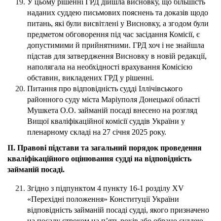
У цьому рішенні ГРД дійшла висновку, що більшість
наданих суддею письмових пояснень та доказів щодо
питань, які були висвітлені у Висновку, а згодом були
предметом обговорення під час засідання Комісії, є
допустимими й прийнятними. ГРД хоч і не знайшла
підстав для затвердження Висновку в новій редакції,
наполягала на необхідності врахування Комісією
обставин, викладених ГРД у рішенні.
Питання про відповідність судді Іллічівського
районного суду міста Маріуполя Донецької області
Мушкета О.О. займаній посаді внесено на розгляд
Вищої кваліфікаційної комісії суддів України у
пленарному складі на 27 січня 2025 року.
ІІ. Правові підстави та загальний порядок проведення
кваліфікаційного оцінювання судді на відповідність
займаній посаді.
Згідно з підпунктом 4 пункту 16-1 розділу XV
«Перехідні положення» Конституції України
відповідність займаній посаді судді, якого призначено
на посаду строком на п’ять років або обрано суддею