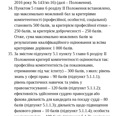
2016 року № 143/зп-16) (далі – Положення).
Пунктом 5 глави 6 розділу II Положення встановлено,
що максимально можливий бал за критеріями
компетентності (професійної, особистої, соціальної)
становить 500 балів, за критерієм професійної етики –
250 балів, за критерієм доброчесності – 250 балів.
Отже, сума максимально можливих балів за
результатами кваліфікаційного оцінювання за всіма
критеріями дорівнює 1 000 балів.
За змістом підпункту 5.1 пункту 5 глави 6 розділу ІІ
Положення критерії компетентності оцінюються так:
професійна компетентність (за показниками,
отриманими під час іспиту) – 300 балів, з яких: рівень
знань у сфері права – 90 балів (підпункт 5.1.1.1);
рівень практичних навичок та умінь у
правозастосуванні – 120 балів (підпункт 5.1.1.2);
ефективність здійснення суддею правосуддя або
фахова діяльність для кандидата на посаду судді – 80
балів (підпункт 5.1.1.3); діяльність щодо підвищення
фахового рівня – 10 балів (підпункт 5.1.1.4); особиста