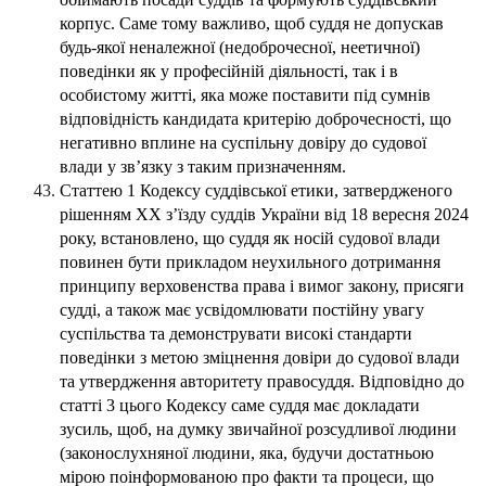
корпус. Саме тому важливо, щоб суддя не допускав
будь-якої неналежної (недоброчесної, неетичної)
поведінки як у професійній діяльності, так і в
особистому житті, яка може поставити під сумнів
відповідність кандидата критерію доброчесності, що
негативно вплине на суспільну довіру до судової
влади у зв’язку з таким призначенням.
Статтею 1 Кодексу суддівської етики, затвердженого
рішенням ХX з’їзду суддів України від 18 вересня 2024
року, встановлено, що суддя як носій судової влади
повинен бути прикладом неухильного дотримання
принципу верховенства права і вимог закону, присяги
судді, а також має усвідомлювати постійну увагу
суспільства та демонструвати високі стандарти
поведінки з метою зміцнення довіри до судової влади
та утвердження авторитету правосуддя. Відповідно до
статті 3 цього Кодексу саме суддя має докладати
зусиль, щоб, на думку звичайної розсудливої людини
(законослухняної людини, яка, будучи достатньою
мірою поінформованою про факти та процеси, що