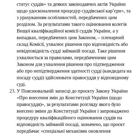
статус суддів» та деяких законодавчих актів України
щодо удосконалення процедур суддівської кар’єри», та
з урахуванням особливостей, передбачених цим
розділом. За результатами такого оцінювання колегія
Вищої кваліфікаційної комісії суддів України, а у
випадках, передбачених цим Законом,
–
пленарний
склад Комісії, ухвалює рішення про відповідність або
невідповідність судді займаній посаді. Таке рішення
ухвалюється за правилами, передбаченими цим
Законом для ухвалення рішення про підтвердження
або про непідтвердження здатності судді (кандидата на
посаду судді) здійснювати правосуддя у відповідному
суді.
У Пояснювальній записці до проєкту Закону України
«Про внесення змін до Конституції України (щодо
правосуддя)», за результатами розгляду якого було
внесено зміни до Конституції України і запроваджено
процедуру кваліфікаційного оцінювання суддів на
відповідність займаній посаді, зазначено, що проєкт
передбачає «спеціальні механізми оновлення