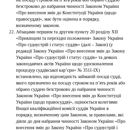
безстроково до набрання чинності Законом України
«Про внесення змін до Конституції України (щодо
правосуддя)», має бути оцінена в порядку,
визначеному законом.
Абзацами першим та другим пункту 20 розділу XII
«Прикінцеві та перехідні положення» Закону України
«Про судоустрій і статус суддів» (далі – Закон) (у
редакції Закону України «Про внесення змін до Закону
України «Про судоустрій і статус суддів» та деяких
законодавчих актів України щодо удосконалення
процедур суддівської кар’єри» № 3511-IX)
встановлено, що відповідність займаній посаді судді,
якого призначено на посаду строком на п’ять років або
обрано суддею безстроково до набрання чинності
Законом України «Про внесення змін до Конституції
України (щодо правосуддя)», оцінюється колегіями
Вищої кваліфікаційної комісії суддів України в
порядку, визначеному цим Законом, за правилами, які
діяли до дня набрання чинності Законом України «Про
внесення змін до Закону України «Про судоустрій і