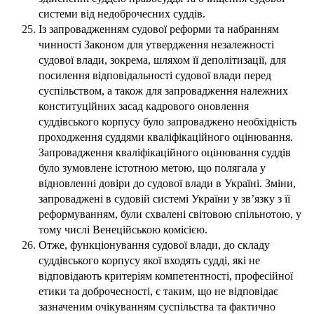
системи від недоброчесних суддів.
Із запровадженням судової реформи та набранням
чинності Законом для утвердження незалежності
судової влади, зокрема, шляхом її деполітизації, для
посилення відповідальності судової влади перед
суспільством, а також для запровадження належних
конституційних засад кадрового оновлення
суддівського корпусу було запроваджено необхідність
проходження суддями кваліфікаційного оцінювання.
Запровадження кваліфікаційного оцінювання суддів
було зумовлене істотною метою, що полягала у
відновленні довіри до судової влади в Україні. Зміни,
запроваджені в судовій системі України у зв’язку з її
реформуванням, були схвалені світовою спільнотою, у
тому числі Венеційською комісією.
Отже, функціонування судової влади, до складу
суддівського корпусу якої входять судді, які не
відповідають критеріям компетентності, професійної
етики та доброчесності, є таким, що не відповідає
зазначеним очікуванням суспільства та фактично