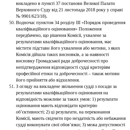
викладено в пункті 37 постанови Великої Палати
Верховного Суду від 21 листопада 2018 року у справі
№ 9901/623/18).
Водночас пунктом 34 розділу ІІІ «Порядок проведення
кваліфікаційного оцінювання» Положення
передбачено, що рішення Комісії, ухвалене за
результатами кваліфікаційного оцінювання, має
містити підстави його ухвалення або мотиви, з яких
Комісія дійшла таких висновків, а за наявності
висновку Громадської ради доброчесності про
непідтвердження відповідності судді критеріям
професійної етики та доброчесності – також мотиви
його прийняття або відхилення.
З огляду на викладене звільнення судді з посади за
результатами кваліфікаційного оцінювання на
відповідність можливе за таких умов: 1) результати
оцінювання мають відповідати критерію
об’єктивності; 2) ці результати, на переконання
Комісії, мають свідчити про нездатність або небажання
судді виконувати свої обов’язки; 3) межа допустимості