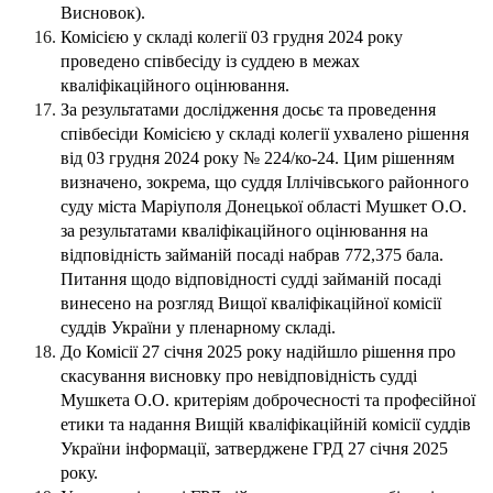
Висновок).
Комісією у складі колегії 03 грудня 2024 року
проведено співбесіду із суддею в межах
кваліфікаційного оцінювання.
За результатами дослідження досьє та проведення
співбесіди Комісією у складі колегії ухвалено рішення
від 03 грудня 2024 року № 224/ко-24. Цим рішенням
визначено, зокрема, що суддя Іллічівського районного
суду міста Маріуполя Донецької області Мушкет О.О.
за результатами кваліфікаційного оцінювання на
відповідність займаній посаді набрав 772,375 бала.
Питання щодо відповідності судді займаній посаді
винесено на розгляд Вищої кваліфікаційної комісії
суддів України у пленарному складі.
До Комісії 27 січня 2025 року надійшло рішення про
скасування висновку про невідповідність судді
Мушкета О.О. критеріям доброчесності та професійної
етики та надання Вищій кваліфікаційній комісії суддів
України інформації, затверджене ГРД 27 січня 2025
року.