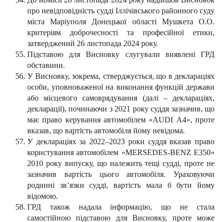
про невідповідність судді Іллічівського районного суду
міста Маріуполя Донецької області Мушкета О.О.
критеріям доброчесності та професійної етики,
затверджений 26 листопада 2024 року.
Підставою для Висновку слугували виявлені ГРД
обставини.
У Висновку, зокрема, стверджується, що в деклараціях
особи, уповноваженої на виконання функцій держави
або місцевого самоврядування (далі – деклараціях,
декларації), починаючи з 2021 року суддя зазначив, що
має право керування автомобілем «AUDI А4», проте
вказав, що вартість автомобіля йому невідома.
У деклараціях за 2022–2023 роки суддя вказав право
користування автомобілем «MERSEDES-BENZ Е350»
2010 року випуску, що належить тещі судді, проте не
зазначив вартість цього автомобіля. Ураховуючи
родинні зв’язки судді, вартість мала б бути йому
відомою.
ГРД також надала інформацію, що не стала
самостійною підставою для Висновку, проте може