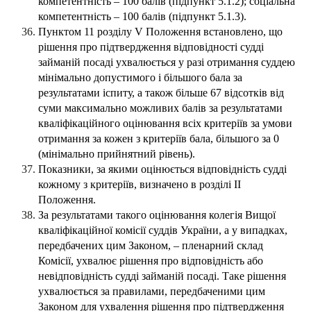
компетентність – 100 балів (підпункт 5.1.2); соціальна
компетентність – 100 балів (підпункт 5.1.3).
Пунктом 11 розділу V Положення встановлено, що
рішення про підтвердження відповідності судді
займаній посаді ухвалюється у разі отримання суддею
мінімально
допустимого
і
більшого
бала
за
результатами
іспиту,
а
також
більше
67 відсотків від
суми максимально можливих балів за результатами
кваліфікаційного оцінювання
всіх
критеріїв
за
умови
отримання
за
кожен
з
критеріїв
бала,
більшого
за
0
(мінімально прийнятний рівень).
Показники, за якими оцінюється відповідність судді
кожному з критеріїв, визначено в розділі ІІ
Положення.
За результатами такого оцінювання колегія Вищої
кваліфікаційної комісії суддів України, а у випадках,
передбачених цим Законом, – пленарний склад
Комісії, ухвалює рішення про відповідність або
невідповідність судді займаній посаді. Таке рішення
ухвалюється за правилами, передбаченими цим
Законом для ухвалення рішення про підтвердження