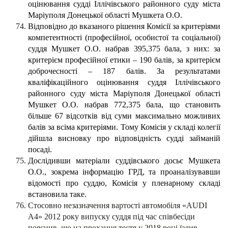
оцінювання судді Іллічівського районного суду міста
Маріуполя Донецької області Мушкета О.О.
Відповідно до вказаного рішення Комісії за критеріями
компетентності (професійної, особистої та соціальної)
суддя Мушкет О.О. набрав
395,375
бала, з них: за
критерієм
професійної
етики
–
190
балів,
за
критерієм
доброчесності
–
187
балів.
За результатами
кваліфікаційного оцінювання суддя Іллічівського
районного суду міста Маріуполя Донецької області
Мушкет О.О. набрав 772,375 бала, що становить
більше 67 відсотків від суми максимально можливих
балів за всіма критеріями. Тому Комісія у складі колегії
дійшла висновку про відповідність судді займаній
посаді.
Дослідивши матеріали суддівського досьє Мушкета
О.О., зокрема інформацію ГРД, та проаналізувавши
відомості про суддю, Комісія у пленарному складі
встановила таке.
Стосовно незазначення вартості автомобіля «AUDI
А4» 2012 року випуску суддя під час співбесіди
пояснив, що на прохання тестя у 2018 році їздив