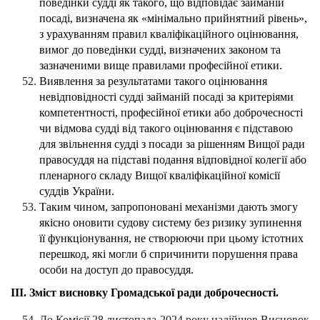
поведінки судді як такого, що відповідає займаній
посаді, визначена як «мінімально прийнятний рівень»,
з урахуванням правил кваліфікаційного оцінювання,
вимог до поведінки судді, визначених законом та
зазначеними вище правилами професійної етики.
Виявлення за результатами такого оцінювання
невідповідності судді займаній посаді за критеріями
компетентності, професійної етики або доброчесності
чи відмова судді від такого оцінювання є підставою
для звільнення судді з посади за рішенням Вищої ради
правосуддя на підставі подання відповідної колегії або
пленарного складу Вищої кваліфікаційної комісії
суддів України.
Таким чином, запропоновані механізми дають змогу
якісно оновити судову систему без ризику зупинення
її функціонування, не створюючи при цьому істотних
перешкод, які могли б спричинити порушення права
особи на доступ до правосуддя.
ІІІ. Зміст висновку Громадської ради доброчесності.
До Комісії 28 листопада 2024 року надійшов Висновок