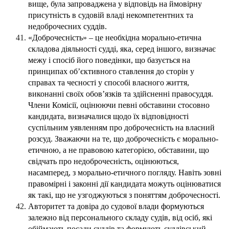
вище, була запроваджена у відповідь на ймовірну
присутність в судовій владі некомпетентних та
недоброчесних суддів.
«Доброчесність» – це необхідна морально-етична
складова діяльності судді, яка, серед іншого, визначає
межу і спосіб його поведінки, що базується на
принципах об’єктивного ставлення до сторін у
справах та чесності у способі власного життя,
виконанні своїх обов’язків та здійсненні правосуддя.
Члени Комісії, оцінюючи певні обставини стосовно
кандидата, визначалися щодо їх відповідності
суспільним уявленням про доброчесність на власний
розсуд. Зважаючи на те, що доброчесність є морально-
етичною, а не правовою категорією, обставини, що
свідчать про недоброчесність, оцінюються,
насамперед, з морально-етичного погляду. Навіть зовні
правомірні і законні дії кандидата можуть оцінюватися
як такі, що не узгоджуються з поняттям доброчесності.
Авторитет та довіра до судової влади формуються
залежно від персонального складу судів, від осіб, які
обіймають посади суддів та формують суддівський