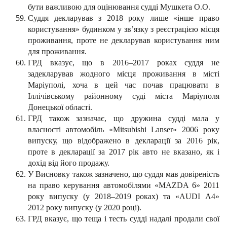
бути важливою для оцінювання судді Мушкета О.О.
Суддя декларував з 2018 року лише «інше право
користування» будинком у зв’язку з реєстрацією місця
проживання, проте не декларував користування ним
для проживання.
ГРД вказує, що в 2016–2017 роках суддя не
задекларував жодного місця проживання в місті
Маріуполі, хоча в цей час почав працювати в
Іллічівському районному суді міста Маріуполя
Донецької області.
ГРД також зазначає, що дружина судді мала у
власності автомобіль «Mitsubishi Lanser» 2006 року
випуску, що відображено в декларації за 2016 рік,
проте в декларації за 2017 рік авто не вказано, як і
дохід від його продажу.
У Висновку також зазначено, що суддя мав довіреність
на право керування автомобілями «MAZDA 6» 2011
року випуску (у 2018–2019 роках) та «AUDI А4»
2012 року випуску (у 2020 році).
ГРД вказує, що теща і тесть судді надалі продали свої