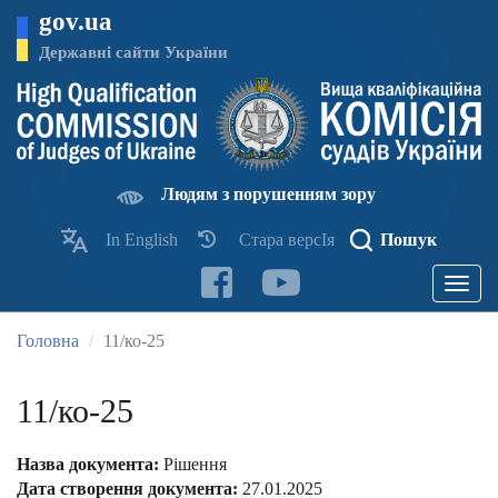
Перейти
gov.ua
до
основного
Державні сайти України
матеріалу
Людям з порушенням зору
In English
Стара версІя
Пошук
Toggle
navigatio
Головна
11/ко-25
11/ко-25
Назва документа:
Рішення
Дата створення документа:
27.01.2025