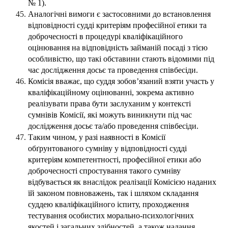
№ 1).
Аналогічні вимоги є застосовними до встановлення
відповідності судді критеріям професійної етики та
доброчесності в процедурі кваліфікаційного
оцінювання на відповідність займаній посаді з тією
особливістю, що такі обставини стають відомими під
час дослідження досьє та проведення співбесіди.
Комісія вважає, що суддя зобов’язаний взяти участь у
кваліфікаційному оцінюванні, зокрема активно
реалізувати права бути заслуханим у контексті
сумнівів Комісії, які можуть виникнути під час
дослідження досьє та/або проведення співбесіди.
Таким чином, у разі наявності в Комісії
обґрунтованого сумніву у відповідності судді
критеріям компетентності, професійної етики або
доброчесності спростування такого сумніву
відбувається як внаслідок реалізації Комісією наданих
їй законом повноважень, так і шляхом складання
суддею кваліфікаційного іспиту, проходження
тестування особистих морально-психологічних
якостей і загальних здібностей, а також надання