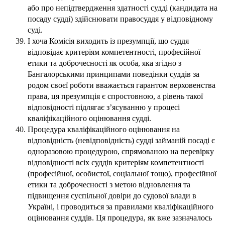
або про непідтвердження здатності судді (кандидата на
посаду судді) здійснювати правосуддя у відповідному
суді.
І хоча Комісія виходить із презумпції, що суддя
відповідає критеріям компетентності, професійної
етики та доброчесності як особа, яка згідно з
Бангалорськими принципами поведінки суддів за
родом своєї роботи вважається гарантом верховенства
права, ця презумпція є спростовною, а рівень такої
відповідності підлягає з’ясуванню у процесі
кваліфікаційного оцінювання судді.
Процедура кваліфікаційного оцінювання на
відповідність (невідповідність) судді займаній посаді є
одноразовою процедурою, спрямованою на перевірку
відповідності всіх суддів критеріям компетентності
(професійної, особистої, соціальної тощо), професійної
етики та доброчесності з метою відновлення та
підвищення суспільної довіри до судової влади в
Україні, і проводиться за правилами кваліфікаційного
оцінювання суддів. Ця процедура, як вже зазначалось