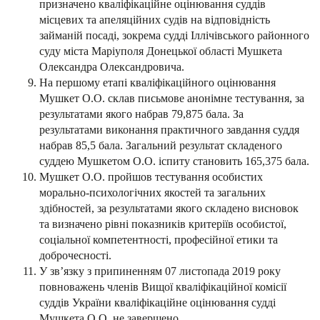
призначено кваліфікаційне оцінювання суддів
місцевих та апеляційних судів на відповідність
займаній посаді, зокрема судді Іллічівського районного
суду міста Маріуполя Донецької області Мушкета
Олександра Олександровича.
На першому етапі кваліфікаційного оцінювання
Мушкет О.О. склав письмове анонімне тестування, за
результатами якого набрав 79,875 бала. За
результатами виконання практичного завдання суддя
набрав 85,5 бала. Загальний результат складеного
суддею Мушкетом О.О. іспиту становить 165,375 бала.
Мушкет О.О. пройшов тестування особистих
морально-психологічних якостей та загальних
здібностей, за результатами якого складено висновок
та визначено рівні показників критеріїв особистої,
соціальної компетентності, професійної етики та
доброчесності.
У зв’язку з припиненням 07 листопада 2019 року
повноважень членів Вищої кваліфікаційної комісії
суддів України кваліфікаційне оцінювання судді
Мушкета О.О. не завершено.