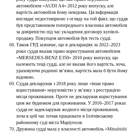
автомобілем «AUDI А4» 2012 року випуску, але
вартість автомобіля йому невідома. Ця інформація
виглядає недостовірною з огляду на той факт, що суддя
був представником попереднього власника автомобіля
за довіреністю під час укладення договору купівлі-
продажу. Покупцем автомобіля був тесть судді.
Також ГРД зазначає, що в деклараціях за 2022–2023
роки суддя вказав право користування автомобілем
«MERSEDES-BENZ Е350» 2010 року випуску, що
належить тещі судді, але не вказав його вартість, хоча,
ураховуючи родинні зв’язки, вартість мала б бути йому
відомою.
Суддя декларував з 2018 року лише «інше право
користування» нерухомістю у зв’язку з реєстрацією
місця проживання. Проте не декларував користування
цим же будинком для проживання. У 2016–2017 роках
суддя не задекларував жодного місця проживання,
хоча в цей час почав працювати в Іллічівському
районному суді міста Маріуполя.
Дружина судді мала у власності автомобіль «
Mitsubishi