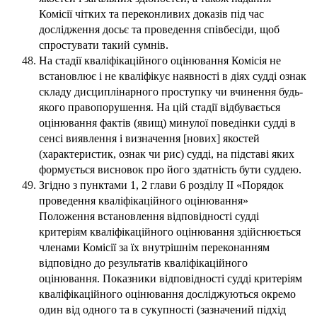
Комісії чітких та переконливих доказів під час
дослідження досьє та проведення співбесіди, щоб
спростувати такий сумнів.
На стадії кваліфікаційного оцінювання Комісія не
встановлює і не кваліфікує наявності в діях судді ознак
складу дисциплінарного проступку чи вчинення будь-
якого правопорушення. На цій стадії відбувається
оцінювання фактів (явищ) минулої поведінки судді в
сенсі виявлення і визначення [нових] якостей
(характеристик, ознак чи рис) судді, на підставі яких
формується висновок про його здатність бути суддею.
Згідно з пунктами 1, 2 глави 6 розділу II «Порядок
проведення кваліфікаційного оцінювання»
Положення встановлення відповідності судді
критеріям кваліфікаційного оцінювання здійснюється
членами Комісії за їх внутрішнім переконанням
відповідно до результатів кваліфікаційного
оцінювання. Показники відповідності судді критеріям
кваліфікаційного оцінювання досліджуються окремо
один від одного та в сукупності (зазначений підхід