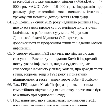
автомобілі за дуже низькими цінами («MAZDA 6 – 47
000 грн, «AUDI А4» – 10 000 грн). Інформація про
реальну ціну автомобілів може виявитись істотною,
ураховуючи невисокі доходи тестя і тещі судді.
До Комісії 27 січня 2025 року надійшло рішення ГРД
про скасування висновку про невідповідність
судді
Іллічівського районного суду міста Маріуполя
Донецької області Мушкета О.О. критеріям
доброчесності та професійної етики та надання Комісії
інформації
.
У своєму рішенні ГРД зазначає, що
підставою для
скасування Висновку та надання Комісії інформації
послугувала інформація, надана суддею під час
співбесіди з Комісією у складі колегії, про доходи тестя
і тещі, зокрема: теща з 1993 року є приватним
підприємцем, а тесть – директором ТОВ «Пролісок».
Так, ГРД надала Комісії інформацію, яка не стала
самостійною підставою для висновку, проте може бути
важливою при оцінюванні судді.
ГРД зазначено, що в деклараціях починаючи з 2021
року суддя вказував, що має право керування