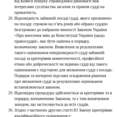
від Комісії пошуку справедливої рівноваги між
інтересами суспільства загалом та правом судді на
приватність.
Відповідність займаній посаді судді, якого призначено
на посаду строком на п’ять років або обрано суддею
безстроково до набрання чинності Законом України
«Про внесення змін до Конституції України (щодо
правосуддя)», має бути оцінена в порядку,
визначеному законом. Виявлення за результатами
такого оцінювання невідповідності судді займаній
посаді за критеріями компетентності, професійної
етики або доброчесності чи відмова судді від такого
оцінювання є підставою для звільнення судді з посади.
Порядок та вичерпні підстави оскарження рішення
про звільнення судді за результатами оцінювання
встановлюються законом.
Відповідна процедура здійснюється за критеріями та в
порядку, визначеними Законом, та є тим винятковим
заходом, що застосовується до всіх суддів.
Згідно з частиною другою статті 83 Закону критеріями
кваліфікаційного оцінювання є: