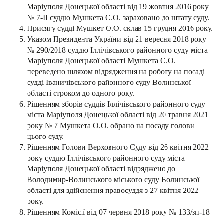
Маріуполя Донецької області від 19 жовтня 2016 року
№ 7-ІІ суддю Мушкета О.О. зараховано до штату суду.
Присягу судді Мушкет О.О. склав 15 грудня 2016 року.
Указом Президента України від 21 вересня 2018 року
№ 290/2018 суддю Іллічівського районного суду міста
Маріуполя Донецької області Мушкета О.О.
переведено шляхом відрядження на роботу на посаді
судді Іваничівського районного суду Волинської
області строком до одного року.
Рішенням зборів суддів Іллічівського районного суду
міста Маріуполя Донецької області від 20 травня 2021
року № 7 Мушкета О.О. обрано на посаду голови
цього суду.
Рішенням Голови Верховного Суду від 26 квітня 2022
року суддю Іллічівського районного суду міста
Маріуполя Донецької області відряджено до
Володимир-Волинського міського суду Волинської
області для здійснення правосуддя з 27 квітня 2022
року.
Рішенням Комісії від 07 червня 2018 року № 133/зп-18