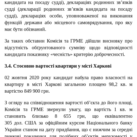
кандидата на посаду судді), деклараціях родинних зв’язків
судді (декларації родинних зв’язків кандидата на посаду
судді), деклараціях особи, уповноваженої на виконання
функцій держави або місцевого самоврядування, про яку
має бути обізнаний.
За таких обставин Комісія та ГРМЕ дійшли висновку про
відсутність обґрунтованого сумніву щодо відповідності
кандидата показнику «чесність» критерію доброчесності.
3.4. Стосовно вартості квартири у місті Харкові
02 жовтня 2020 року кандидат набула право власності на
квартиру в місті Харкові загальною площею 98,2 кв. м
вартістю 849 900 грн.
З огляду на співвідношення вартості об’єкта до його площі,
Комісія та ГРМЕ звернули увагу, що вартість 1 кв. м
становить близько 8 655 грн, що еквівалентно
305 дол. США за офіційним курсом Національного банку
України станом на дату придбання, що є нижчим за середні
ринкові показники для подібних об’єктів нерухомості у