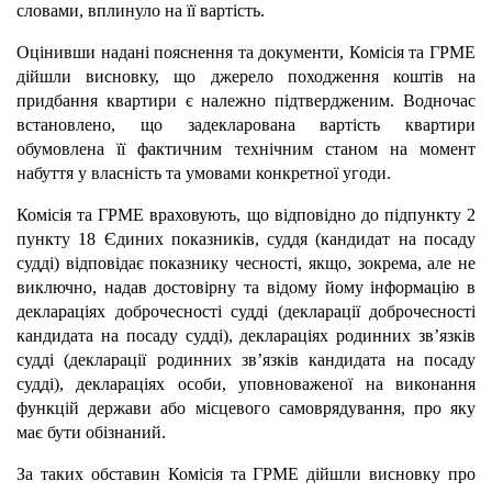
словами, вплинуло на її вартість.
Оцінивши надані пояснення та документи, Комісія та ГРМЕ
дійшли висновку, що джерело походження коштів на
придбання квартири є належно підтвердженим. Водночас
встановлено, що задекларована вартість квартири
обумовлена її фактичним технічним станом на момент
набуття у власність та умовами конкретної угоди.
Комісія та ГРМЕ враховують, що відповідно до підпункту 2
пункту 18 Єдиних показників, суддя (кандидат на посаду
судді) відповідає показнику чесності, якщо, зокрема, але не
виключно, надав достовірну та відому йому інформацію в
деклараціях доброчесності судді (декларації доброчесності
кандидата на посаду судді), деклараціях родинних зв’язків
судді (декларації родинних зв’язків кандидата на посаду
судді), деклараціях особи, уповноваженої на виконання
функцій держави або місцевого самоврядування, про яку
має бути обізнаний.
За таких обставин Комісія та ГРМЕ дійшли висновку про