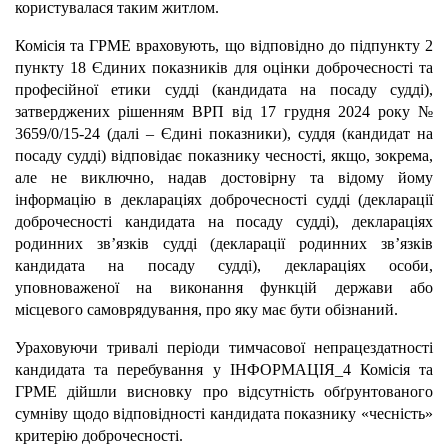
користувалася таким житлом.
Комісія та ГРМЕ враховують, що відповідно до підпункту 2
пункту 18 Єдиних показників для оцінки доброчесності та
професійної етики судді (кандидата на посаду судді),
затверджених рішенням ВРП від 17 грудня 2024 року №
3659/0/15-24 (далі – Єдині показники), суддя (кандидат на
посаду судді) відповідає показнику чесності, якщо, зокрема,
але не виключно, надав достовірну та відому йому
інформацію в деклараціях доброчесності судді (декларації
доброчесності кандидата на посаду судді), деклараціях
родинних зв’язків судді (декларації родинних зв’язків
кандидата на посаду судді), деклараціях особи,
уповноваженої на виконання функцій держави або
місцевого самоврядування, про яку має бути обізнаний.
Ураховуючи тривалі періоди тимчасової непрацездатності
кандидата та перебування у ІНФОРМАЦІЯ_4 Комісія та
ГРМЕ дійшли висновку про відсутність обґрунтованого
сумніву щодо відповідності кандидата показнику «чесність»
критерію доброчесності.