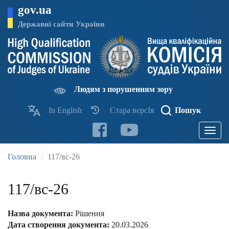
Перейти
gov.ua
до
основного
Державні сайти України
матеріалу
Людям з порушенням зору
In English
Стара версІя
Пошук
Toggle
navigatio
Головна
117/вс-26
117/вс-26
Назва документа:
Рішення
Дата створення документа:
20.03.2026