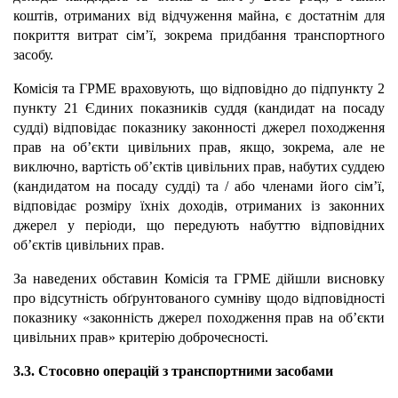
коштів, отриманих від відчуження майна, є достатнім для
покриття витрат сімʼї, зокрема придбання транспортного
засобу.
Комісія та ГРМЕ враховують, що відповідно до підпункту 2
пункту 21 Єдиних показників суддя (кандидат на посаду
судді) відповідає показнику законності джерел походження
прав на об’єкти цивільних прав, якщо, зокрема, але не
виключно, вартість об’єктів цивільних прав, набутих суддею
(кандидатом на посаду судді) та / або членами його сім’ї,
відповідає розміру їхніх доходів, отриманих із законних
джерел у періоди, що передують набуттю відповідних
об’єктів цивільних прав.
За наведених обставин Комісія та ГРМЕ дійшли висновку
про відсутність обґрунтованого сумніву щодо відповідності
показнику «законність джерел походження прав на об’єкти
цивільних прав» критерію доброчесності.
3.3. Стосовно операцій з транспортними засобами