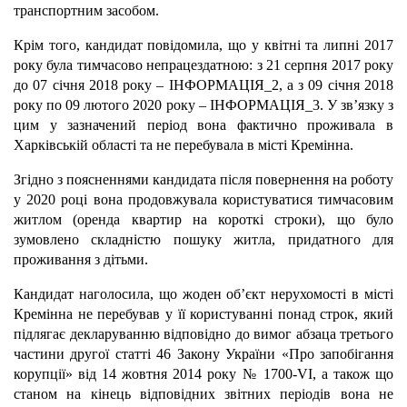
транспортним засобом.
Крім того, кандидат повідомила, що у квітні та липні 2017
року була тимчасово непрацездатною: з 21 серпня 2017 року
до 07 січня 2018 року – ІНФОРМАЦІЯ_2, а з 09 січня 2018
року по 09 лютого 2020 року – ІНФОРМАЦІЯ_3. У зв’язку з
цим у зазначений період вона фактично проживала в
Харківській області та не перебувала в місті Кремінна.
Згідно з поясненнями кандидата після повернення на роботу
у 2020 році вона продовжувала користуватися тимчасовим
житлом (оренда квартир на короткі строки), що було
зумовлено складністю пошуку житла, придатного для
проживання з дітьми.
Кандидат наголосила, що жоден об’єкт нерухомості в місті
Кремінна не перебував у її користуванні понад строк, який
підлягає декларуванню відповідно до вимог абзаца третього
частини другої статті 46 Закону України «Про запобігання
корупції» від 14 жовтня 2014 року № 1700-VI, а також що
станом на кінець відповідних звітних періодів вона не