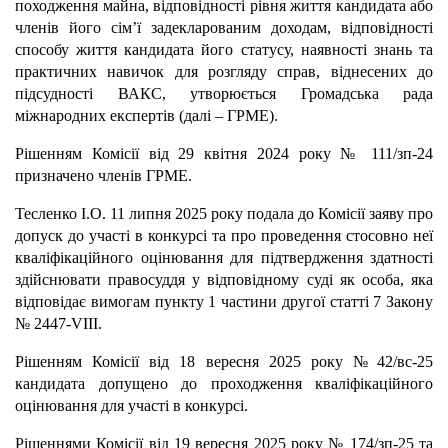
походження майна, відповідності рівня життя кандидата або
членів його сім’ї задекларованим доходам, відповідності
способу життя кандидата його статусу, наявності знань та
практичних навичок для розгляду справ, віднесених до
підсудності ВАКС, утворюється Громадська рада
міжнародних експертів (далі – ГРМЕ).
Рішенням Комісії від 29 квітня 2024 року № 111/зп-24
призначено членів ГРМЕ.
Тесленко І.О. 11 липня 2025 року подала до Комісії заяву про
допуск до участі в конкурсі та про проведення стосовно неї
кваліфікаційного оцінювання для підтвердження здатності
здійснювати правосуддя у відповідному суді як особа, яка
відповідає вимогам пункту 1 частини другої статті 7 Закону
№ 2447-VІІІ.
Рішенням Комісії від 18 вересня 2025 року № 42/вс-25
кандидата допущено до проходження кваліфікаційного
оцінювання для участі в конкурсі.
Рішеннями Комісії від 19 вересня 2025 року № 174/зп-25 та