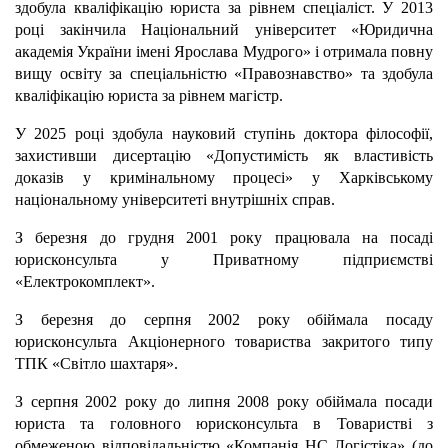
здобула кваліфікацію юриста за рівнем спеціаліст. У 2013
році закінчила Національний університет «Юридична
академія України імені Ярослава Мудрого» і отримала повну
вищу освіту за спеціальністю «Правознавство» та здобула
кваліфікацію юриста за рівнем магістр.
У 2025 році здобула науковий ступінь доктора філософії,
захистивши дисертацію «Допустимість як властивість
доказів у кримінальному процесі» у Харківському
національному університеті внутрішніх справ.
З березня до грудня 2001 року працювала на посаді
юрисконсульта у Приватному підприємстві
«Електрокомплект».
З березня до серпня 2002 року обіймала посаду
юрисконсульта Акціонерного товариства закритого типу
ТПК «Світло шахтаря».
З серпня 2002 року до липня 2008 року обіймала посади
юриста та головного юрисконсульта в Товаристві з
обмеженою відповідальністю «Компанія НС Логістіка» (до