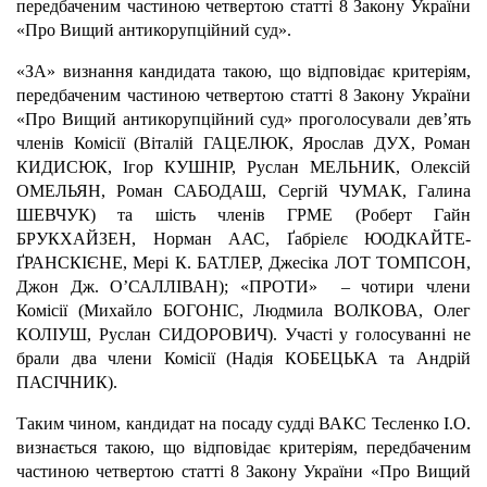
передбаченим частиною четвертою статті 8 Закону України
«Про Вищий антикорупційний суд».
«ЗА» визнання кандидата такою, що відповідає критеріям,
передбаченим частиною четвертою статті 8 Закону України
«Про Вищий антикорупційний суд» проголосували дев’ять
членів Комісії (Віталій ГАЦЕЛЮК, Ярослав ДУХ, Роман
КИДИСЮК, Ігор КУШНІР, Руслан МЕЛЬНИК, Олексій
ОМЕЛЬЯН, Роман САБОДАШ, Сергій ЧУМАК, Галина
ШЕВЧУК) та шість членів ГРМЕ (Роберт Гайн
БРУКХАЙЗЕН, Норман ААС, Ґабріелє ЮОДКАЙТЕ-
ҐРАНСКІЄНЕ, Мері К. БАТЛЕР, Джесіка ЛОТ ТОМПСОН,
Джон Дж. О’САЛЛІВАН); «ПРОТИ» – чотири члени
Комісії (Михайло БОГОНІС, Людмила ВОЛКОВА, Олег
КОЛІУШ, Руслан СИДОРОВИЧ). Участі у голосуванні не
брали два члени Комісії (Надія КОБЕЦЬКА та Андрій
ПАСІЧНИК).
Таким чином, кандидат на посаду судді ВАКС Тесленко І.О.
визнається такою, що відповідає критеріям, передбаченим
частиною четвертою статті 8 Закону України «Про Вищий