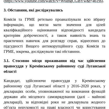
(
https://www.youtube.com/watch?v=W6imgCGl8Yw&t=4619s
).
3. Обставини, які досліджувались
Комісія та ГРМЕ ретельно проаналізували всю зібрану
інформацію, що могла мати значення для цілей
кваліфікаційного оцінювання відповідності кандидата
критеріям доброчесності, а також наявність знань та
практичних навичок для розгляду справ, віднесених до
підсудності Вищого антикорупційного суду. Комісія та
ГРМЕ, зокрема, досліджували такі обставини.
3.1. Стосовно місця проживання під час здійснення
правосуддя у Кремінському районному суді Луганської
області
Кандидат, здійснюючи правосуддя у Кремінському
районному суді Луганської області у 2016–2020 роках, у
деклараціях особи, уповноваженої на виконання функцій
держави або місцевого самоврядування (далі – майнові
декларації), за відповідні роки не декларувала жодного
обʼєкта нерухомості на праві власності чи користування