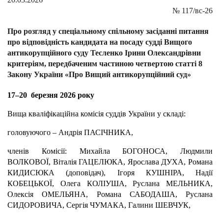
№
117/вс-26
Про розгляд у спеціальному спільному засіданні питання
про відповідність кандидата на посаду судді Вищого
антикорупційного суду Тесленко Ірини Олександрівни
критеріям, передбаченим частиною четвертою статті 8
Закону України «Про Вищий антикорупційний суд»
17–20 березня 2026 року
Вища кваліфікаційна комісія суддів України у складі:
головуючого – Андрія ПАСІЧНИКА,
членів Комісії: Михайла БОГОНОСА, Людмили
ВОЛКОВОЇ, Віталія ГАЦЕЛЮКА, Ярослава ДУХА, Романа
КИДИСЮКА (доповідач), Ігоря КУШНІРА, Надії
КОБЕЦЬКОЇ, Олега КОЛІУША, Руслана МЕЛЬНИКА,
Олексія ОМЕЛЬЯНА, Романа САБОДАША, Руслана
СИДОРОВИЧА, Сергія ЧУМАКА, Галини ШЕВЧУК,