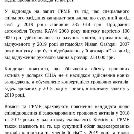
У відповідь на запит ГРМЕ та під час спеціального
спільного засідання кандидат зазначила, що сукупний дохід
сім’ї у 2019 році становив 335 614 грн. Придбання
автомобіля Toyota RAV4 2008 року випуску вартістю 100
000 грн здійснювалося за рахунок коштів, отриманих від
відчуженого у 2019 році автомобіля Nissan Qashqai 2007
року випуску, що було відображено у її декларації як дохід
від відчуження рухомого майна в розмірі 233 000 грн.
Кандидат пояснила, що збільшення обсягу грошових
активів у доларах США не є наслідком здійснення нових
заощаджень, а обумовлене конвертацією грошових активів,
задекларованих у 2018 році у гривні, в іноземну валюту у
2019 році.
Комісія та ГРМЕ враховують пояснення кандидата щодо
співвідношення її задекларованих грошових активів у 2018
та 2019 роках у валютному еквіваленті. Комісія та ГРМЕ
також зважають на те, що сукупний обсяг задекларованих
доходів кандидата та членів її сім’ї у 2019 році, а також