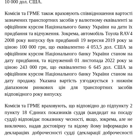
10 000 дол. США.
Комісія та ГРМЕ також враховують співвідношення вартості
зазначених транспортних засобів у валютному еквіваленті за
офіційним курсом Національного банку України на дати їх
придбання та відчуження. Зокрема, автомобіль Toyota RAV4
2008 року випуску був придбаний 19 вересня 2019 року за
ціною 100 000 грн, що еквівалентно 4 053,5 дол. США за
офіційним курсом Національного банку України станом на
дату придбання, та відчужений 01 листопада 2022 року за
ціною 243 000 грн, що еквівалентно 6 645 дол. США за
офіційним курсом Національного банку України станом на
дату продажу. Указана вартість узгоджується з нижнім
діапазоном ринкових цін для транспортних засобів
відповідного року випуску.
Комісія та ГРМЕ враховують, що відповідно до підпункту 2
пункту 18 Єдиних показників суддя (кандидат на посаду
судді) відповідає показнику чесності, якщо, зокрема, але не
виключно, надав достовірну та відому йому інформацію в
деклараціях доброчесності судді (декларації доброчесності