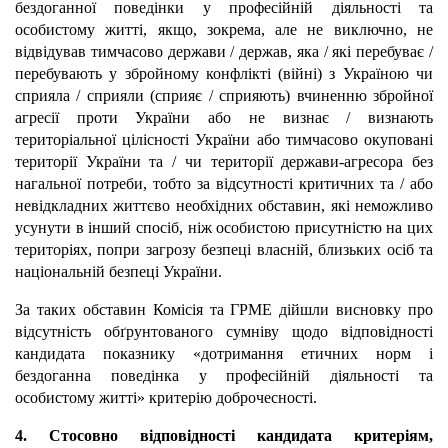
бездоганної поведінки у професійній діяльності та
особистому житті, якщо, зокрема, але не виключно, не
відвідував тимчасово держави / держав, яка / які перебуває /
перебувають у збройному конфлікті (війні) з Україною чи
сприяла / сприяли (сприяє / сприяють) вчиненню збройної
агресії проти України або не визнає / визнають
територіальної цілісності України або тимчасово окуповані
території України та / чи території держави-агресора без
нагальної потреби, тобто за відсутності критичних та / або
невідкладних життєво необхідних обставин, які неможливо
усунути в інший спосіб, ніж особистою присутністю на цих
територіях, попри загрозу безпеці власній, близьких осіб та
національній безпеці України.
За таких обставин Комісія та ГРМЕ дійшли висновку про
відсутність обґрунтованого сумніву щодо відповідності
кандидата показнику «дотримання етичних норм і
бездоганна поведінка у професійній діяльності та
особистому житті» критерію доброчесності.
4. Стосовно відповідності кандидата критеріям,