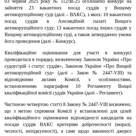
03 червня 2025 року № 112/зп-25 оголошено конкурс на
зайняття 23 вакантних посад суддів у Вищому
антикорупційному суді (далі – ВАКС), з яких: 10 вакантних
посад суддів в Апеляційній палаті Вищого
антикорупційного суду; 13 вакантних посад інших суддів у
Вищому антикорупційному суді, а також затверджено умови
його проведення (далі – Конкурс).
Кваліфікаційне оцінювання для участі в конкурсі
проводиться в порядку, визначеному Законом України «Про
судоустрій і статус суддів», Законом України «Про Вищий
антикорупційний суд» (далі – Закон № 2447-VІІІ) та
відповідними актами Комісії, з особливостями,
встановленими параграфом 10 Регламенту Вищої
кваліфікаційної комісії суддів України (далі – Регламент).
Частиною четвертою статті 8 Закону № 2447-VІІІ визначено,
що з метою сприяння Комісії у встановленні для цілей
кваліфікаційного оцінювання відповідності кандидатів на
посади суддів ВАКС критеріям доброчесності (моралі,
чесності, непідкупності), а саме щодо законності джерел