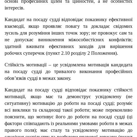
основі професійних цілей та цінностей, а не особистих
інтересів.
Кандидат на посаду судді відповідає показнику ефективної
взаємодії, якщо проявляє повагу та докладає свідомих
зусиль для розуміння інших точок зору; не провокує сам та
не допускає виникнення міжособистісних конфліктів;
здатний вживати ефективних заходів для вирішення
робочих суперечок (пункт 2.10 розділу 2 Положення).
Стійкість мотивації – це усвідомлена мотивація кандидата
на посаду судді до тривалого виконання професійних
обов’язків судді в межах закону.
Кандидат на посаду судді відповідає показнику стійкості
мотивації, якщо має та демонструє усвідомлену (не
ситуативну) мотивацію до роботи на посаді судді; розуміє
всі виклики та складнощі такої роботи; може переконливо
пояснити, що мотивує його до роботи на посаді судді (ці
фактори співпадають із реальними умовами роботи в межах
правого поля); має сталу та усвідомлену мотивацію до
служіння суспільству та розбудови правової держави (пункт