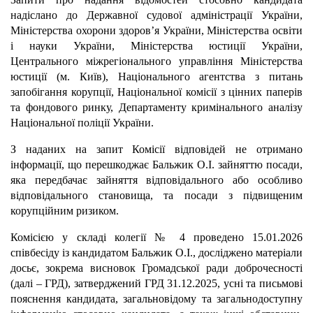
надіслано до Державної судової адміністрації України,
Міністерства охорони здоров’я України, Міністерства освіти
і науки України, Міністерства юстиції України,
Центрального міжрегіонального управління Міністерства
юстиції (м. Київ), Національного агентства з питань
запобігання корупції, Національної комісії з цінних паперів
та фондового ринку, Департаменту кримінального аналізу
Національної поліції України.
З наданих на запит Комісії відповідей не отримано
інформації, що перешкоджає Бальжик О.І. зайняттю посади,
яка передбачає зайняття відповідального або особливо
відповідального становища, та посади з підвищеним
корупційним ризиком.
Комісією у складі колегії № 4 проведено 15.01.2026
співбесіду із кандидатом Бальжик О.І., досліджено матеріали
досьє, зокрема висновок Громадської ради доброчесності
(далі – ГРД), затверджений ГРД 31.12.2025, усні та письмові
пояснення кандидата, загальновідому та загальнодоступну