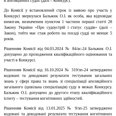
в апеляційних судах (далі – Конкурс).
До Комісії у встановлений строк із заявою про участь у
Конкурсі звернулася Бальжик О.І. як особа, яка відповідає
вимогам, визначеним пунктом 1 частини першої статті 28
Закону України «Про судоустрій і статус суддів» (далі –
Закон), тобто має стаж роботи на посаді судді не менше 5
років.
Рішенням Комісії від 04.03.2024 № 84/ас-24 Бальжик О.І.
допущено до проходження кваліфікаційного оцінювання та
участі в Конкурсі.
Рішенням Комісії від 16.10.2024 № 319/зп-24 затверджено
кодовані та декодовані результати тестування загальних
знань у сфері права та знань зі спеціалізації апеляційного
загального (цивільна спеціалізація) суду в межах Конкурсу.
Бальжик О.І. допущено до другого етапу кваліфікаційного
іспиту – тестування когнітивних здібностей.
Рішенням Комісії від 13.01.2025 № 9/зп-25 затверджено
кодовані та декодовані результати тестування когнітивних