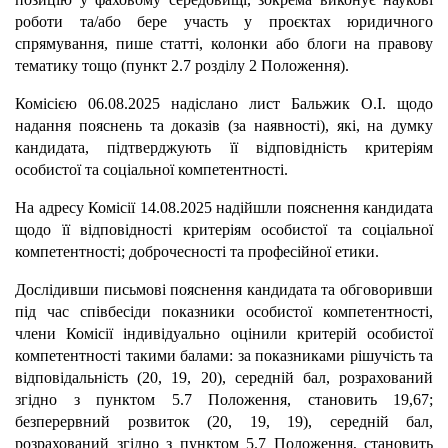
роботи та/або бере участь у проєктах юридичного
спрямування, пише статті, колонки або блоги на правову
тематику тощо (пункт 2.7 розділу 2 Положення).
Комісією 06.08.2025 надіслано лист Бальжик О.І. щодо
надання пояснень та доказів (за наявності), які, на думку
кандидата, підтверджують її відповідність критеріям
особистої та соціальної компетентності.
На адресу Комісії 14.08.2025 надійшли пояснення кандидата
щодо її відповідності критеріям особистої та соціальної
компетентності; доброчесності та професійної етики.
Дослідивши письмові пояснення кандидата та обговоривши
під час співбесіди показники особистої компетентності,
члени Комісії індивідуально оцінили критерій особистої
компетентності такими балами: за показниками рішучість та
відповідальність (20, 19, 20), середній бал, розрахований
згідно з пунктом 5.7 Положення, становить 19,67;
безперервний розвиток (20, 19, 19), середній бал,
розрахований згідно з пунктом 5.7 Положення, становить