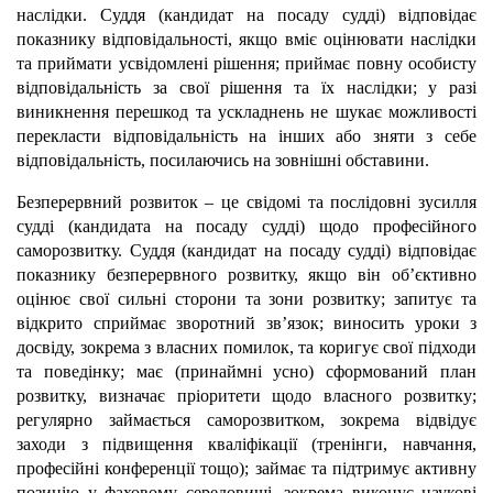
наслідки. Суддя (кандидат на посаду судді) відповідає
показнику відповідальності, якщо вміє оцінювати наслідки
та приймати усвідомлені рішення; приймає повну особисту
відповідальність за свої рішення та їх наслідки; у разі
виникнення перешкод та ускладнень не шукає можливості
перекласти відповідальність на інших або зняти з себе
відповідальність, посилаючись на зовнішні обставини.
Безперервний розвиток – це свідомі та послідовні зусилля
судді (кандидата на посаду судді) щодо професійного
саморозвитку. Суддя (кандидат на посаду судді) відповідає
показнику безперервного розвитку, якщо він об’єктивно
оцінює свої сильні сторони та зони розвитку; запитує та
відкрито сприймає зворотний зв’язок; виносить уроки з
досвіду, зокрема з власних помилок, та коригує свої підходи
та поведінку; має (принаймні усно) сформований план
розвитку, визначає пріоритети щодо власного розвитку;
регулярно займається саморозвитком, зокрема відвідує
заходи з підвищення кваліфікації (тренінги, навчання,
професійні конференції тощо); займає та підтримує активну
позицію у фаховому середовищі, зокрема виконує наукові