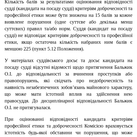
Кількість балів за результатами оцінювання відповідності
судді (кандидата на посаду судді) критеріям доброчесності та
професійної етики може бути знижена на 15 балів за кожне
виявлене порушення (одне суттєве або декілька менш
суттєвих) правил та/або норм. Суддя (кандидат на посаду
судді) не відповідає критеріям доброчесності та професійної
етики, якщо остаточна кількість набраних ним балів є
меншою 225 (пункт 5.12 Положення).
У матеріалах суддівського досьє та досьє кандидата на
посаду судді відсутні відомості щодо притягнення Бальжик
О.І. до відповідальності за вчинення проступків або
правопорушень, які свідчать про недоброчесність та
наявність незабезпечених зобов’язань майнового характеру,
що може мати істотний вплив на здійснення нею
правосуддя. До дисциплінарної відповідальності Бальжик
О.І. не притягувалася.
При оцінюванні відповідності кандидата критеріям
професійної етики та доброчесності Комісією враховується
істотність будь-якої обставини чи порушення, що може