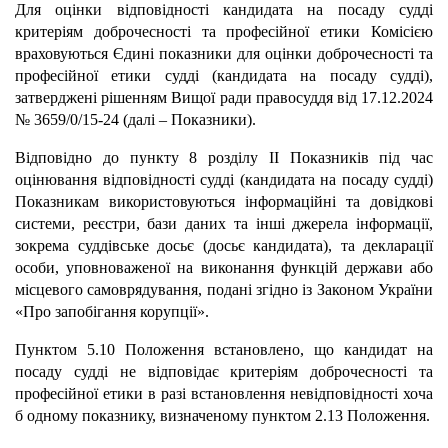
Для оцінки відповідності кандидата на посаду судді
критеріям доброчесності та професійної етики Комісією
враховуються Єдині показники для оцінки доброчесності та
професійної етики судді (кандидата на посаду судді),
затверджені рішенням Вищої ради правосуддя від 17.12.2024
№ 3659/0/15-24 (далі – Показники).
Відповідно до пункту 8 розділу ІІ Показників під час
оцінювання відповідності судді (кандидата на посаду судді)
Показникам використовуються інформаційні та довідкові
системи, реєстри, бази даних та інші джерела інформації,
зокрема суддівське досьє (досьє кандидата), та декларації
особи, уповноваженої на виконання функцій держави або
місцевого самоврядування, подані згідно із Законом України
«Про запобігання корупції».
Пунктом 5.10 Положення встановлено, що кандидат на
посаду судді не відповідає критеріям доброчесності та
професійної етики в разі встановлення невідповідності хоча
б одному показнику, визначеному пунктом 2.13 Положення.