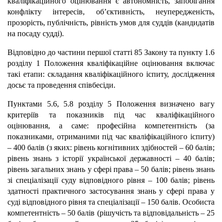
кваліфікаційного оцінювання є автономність, запобігання
конфлікту інтересів, об’єктивність, неупередженість,
прозорість, публічність, рівність умов для суддів (кандидатів
на посаду судді).
Відповідно до частини першої статті 85 Закону та пункту 1.6
розділу 1 Положення кваліфікаційне оцінювання включає
такі етапи: складання кваліфікаційного іспиту, дослідження
досьє та проведення співбесіди.
Пунктами 5.6, 5.8 розділу 5 Положення визначено вагу
критеріїв та показників під час кваліфікаційного
оцінювання, а саме: професійна компетентність (за
показниками, отриманими під час кваліфікаційного іспиту)
– 400 балів (з яких: рівень когнітивних здібностей – 60 балів;
рівень знань з історії української державності – 40 балів;
рівень загальних знань у сфері права – 50 балів; рівень знань
зі спеціалізації суду відповідного рівня – 100 балів; рівень
здатності практичного застосування знань у сфері права у
суді відповідного рівня та спеціалізації – 150 балів. Особиста
компетентність – 50 балів (рішучість та відповідальність – 25