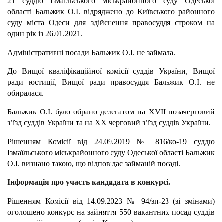
21 суддю Ізмаїльського міськрайонного суду Одеської
області Бальжик О.І. відряджено до Київського районного
суду міста Одеси для здійснення правосуддя строком на
один рік із 26.01.2021.
Адміністративні посади Бальжик О.І. не займала.
До Вищої кваліфікаційної комісії суддів України, Вищої
ради юстиції, Вищої ради правосуддя Бальжик О.І. не
обиралася.
Бальжик О.І. було обрано делегатом на ХVІІ позачерговий
з’їзд суддів України та на ХХ черговий з’їзд суддів України.
Рішенням Комісії від 24.09.2019 № 816/ко-19 суддю
Ізмаїльського міськрайонного суду Одеської області Бальжик
О.І. визнано такою, що відповідає займаній посаді.
Інформація про участь кандидата в конкурсі.
Рішенням Комісії від 14.09.2023 № 94/зп-23 (зі змінами)
оголошено конкурс на зайняття 550 вакантних посад суддів