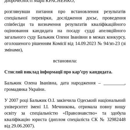
доброчесності Марії КРАСНЕНКО,
розглянувши питання про встановлення результатів
спеціальної перевірки, дослідження досьє, проведення
співбесіди та визначення результатів кваліфікаційного
оцінювання кандидата на посаду судді апеляційного
загального суду Бальжик Олени Іванівни в межах конкурсу,
оголошеного рішенням Комісії від 14.09.2023 № 94/зп-23 (зі
змінами),
встановила:
Стислий виклад інформації про кар’єру кандидата.
Бальжик Олена Іванівна, дата народження – _________,
громадянка України.
У 2007 році Бальжик О.І. закінчила Одеський національний
університет імені І.І. Мечникова, отримала повну вищу
освіту за спеціальністю «Правознавство» та здобула
кваліфікацію юриста (диплом спеціаліста СК № 32982448
від 29.06.2007).