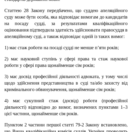
Статтею 28 Закону передбачено, що суддею апеляційного
суду може бути особа, яка відповідає вимогам до кандидатів
на посаду судді, за результатами кваліфікаційного
оцінювання підтвердила здатність здійснювати правосуддя в
апеляційному суді, а також відповідає одній із таких вимог:
1) має стаж роботи на посаді судді не менше п’яти років;
2) має науковий ступінь у сфері права та стаж наукової
роботи у сфері права щонайменше сім років;
3) має досвід професійної діяльності адвоката, у тому числі
щодо здійснення представництва в суді та/або захисту від
кримінального обвинувачення, щонайменше сім років;
4) має сукупний стаж (досвід) роботи (професійної
діяльності) відповідно до вимог, визначених пунктами 1–3
цієї частини, щонайменше сім років.
Пунктом 2 частини першої статті 79-2 Закону встановлено,
що Вища кваліфікаційна комісія суддів України проводить