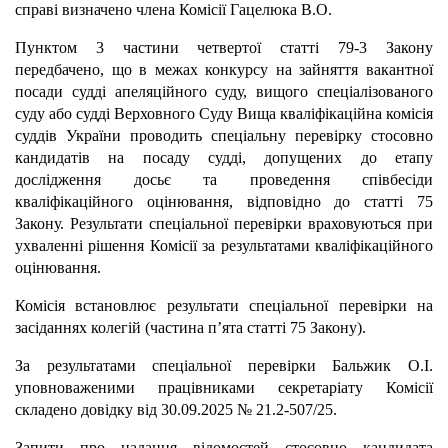
справі визначено члена Комісії Гацелюка В.О.
Пунктом 3 частини четвертої статті 79-3 Закону
передбачено, що в межах конкурсу на зайняття вакантної
посади судді апеляційного суду, вищого спеціалізованого
суду або судді Верховного Суду Вища кваліфікаційна комісія
суддів України проводить спеціальну перевірку стосовно
кандидатів на посаду судді, допущених до етапу
дослідження досьє та проведення співбесіди
кваліфікаційного оцінювання, відповідно до статті 75
Закону. Результати спеціальної перевірки враховуються при
ухваленні рішення Комісії за результатами кваліфікаційного
оцінювання.
Комісія встановлює результати спеціальної перевірки на
засіданнях колегій (частина п’ята статті 75 Закону).
За результатами спеціальної перевірки Бальжик О.І.
уповноваженими працівниками секретаріату Комісії
складено довідку від 30.09.2025 № 21.2-507/25.
Запити про надання відомостей стосовно кандидата