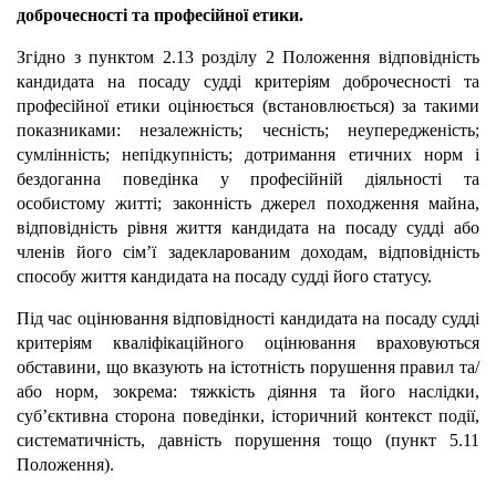
доброчесності та професійної етики.
Згідно з пунктом 2.13 розділу 2 Положення відповідність
кандидата на посаду судді критеріям доброчесності та
професійної етики оцінюється (встановлюється) за такими
показниками: незалежність; чесність; неупередженість;
сумлінність; непідкупність; дотримання етичних норм і
бездоганна поведінка у професійній діяльності та
особистому житті; законність джерел походження майна,
відповідність рівня життя кандидата на посаду судді або
членів його сім’ї задекларованим доходам, відповідність
способу життя кандидата на посаду судді його статусу.
Під час оцінювання відповідності кандидата на посаду судді
критеріям кваліфікаційного оцінювання враховуються
обставини, що вказують на істотність порушення правил та/
або норм, зокрема: тяжкість діяння та його наслідки,
суб’єктивна сторона поведінки, історичний контекст події,
систематичність, давність порушення тощо (пункт 5.11
Положення).