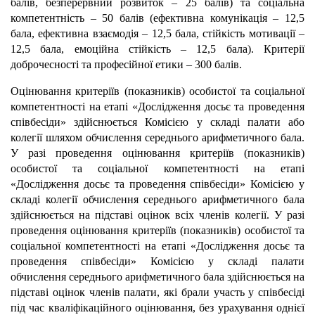
балів, безперервний розвиток – 25 балів) та соціальна
компетентність – 50 балів (ефективна комунікація – 12,5
бала, ефективна взаємодія – 12,5 бала, стійкість мотивації –
12,5 бала, емоційна стійкість – 12,5 бала). Критерії
доброчесності та професійної етики – 300 балів.
Оцінювання критеріїв (показників) особистої та соціальної
компетентності на етапі «Дослідження досьє та проведення
співбесіди» здійснюється Комісією у складі палати або
колегії шляхом обчислення середнього арифметичного бала.
У разі проведення оцінювання критеріїв (показників)
особистої та соціальної компетентності на етапі
«Дослідження досьє та проведення співбесіди» Комісією у
складі колегії обчислення середнього арифметичного бала
здійснюється на підставі оцінок всіх членів колегії. У разі
проведення оцінювання критеріїв (показників) особистої та
соціальної компетентності на етапі «Дослідження досьє та
проведення співбесіди» Комісією у складі палати
обчислення середнього арифметичного бала здійснюється на
підставі оцінок членів палати, які брали участь у співбесіді
під час кваліфікаційного оцінювання, без урахування однієї