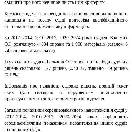
свідчити про його невідповідність цим критеріям.
Комісією під час співбесіди для встановлення відповідності
кандидата на посаду судді критеріям кваліфікаційного
оцінювання досліджено таку інформацію.
За 2012–2014, 2016–2017, 2020–2024 роки суддею Бальжик
О.І. розглянуто 4 834 справи та 1 908 матеріалів (загалом 6
742 справи та матеріали).
Із ухвалених суддею Бальжик О.І. за вказані періоди судових
рішень скасовано – 27 рішень (0,40 %), змінено – 9 рішень
(0,13%).
Інформація про наявність судових рішень, повний текст
яких було складено з порушенням встановлених
процесуальним законодавством строків, відсутня.
Загальні показники середньомісячного навантаження судді у
2012–2014, 2016–2017, 2020–2024 роках дорівнюють
середньомісячним показникам навантаження інших суддів
відповідних судів.