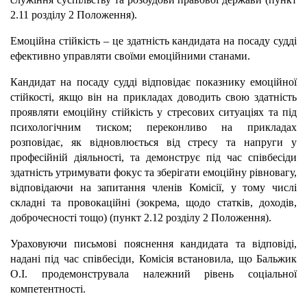
2.11 розділу 2 Положення).
Емоційна стійкість – це здатність кандидата на посаду судді
ефективно управляти своїми емоційними станами.
Кандидат на посаду судді відповідає показнику емоційної
стійкості, якщо він на прикладах доводить свою здатність
проявляти емоційну стійкість у стресових ситуаціях та під
психологічним тиском; переконливо на прикладах
розповідає, як відновлюється від стресу та напруги у
професійній діяльності, та демонструє під час співбесіди
здатність утримувати фокус та зберігати емоційну рівновагу,
відповідаючи на запитання членів Комісії, у тому числі
складні та провокаційні (зокрема, щодо статків, доходів,
доброчесності тощо) (пункт 2.12 розділу 2 Положення).
Ураховуючи письмові пояснення кандидата та відповіді,
надані під час співбесіди, Комісія встановила, що Бальжик
О.І. продемонструвала належний рівень соціальної
компетентності.