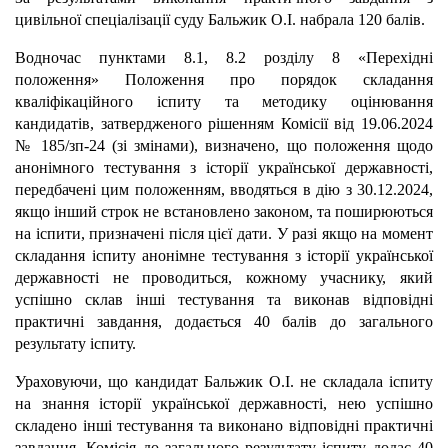
цивільної спеціалізації суду Бальжик О.І. набрала 120 балів.
Водночас пунктами 8.1, 8.2 розділу 8 «Перехідні
положення» Положення про порядок складання
кваліфікаційного іспиту та методику оцінювання
кандидатів, затвердженого рішенням Комісії від 19.06.2024
№ 185/зп-24 (зі змінами), визначено, що положення щодо
анонімного тестування з історії української державності,
передбачені цим положенням, вводяться в дію з 30.12.2024,
якщо інший строк не встановлено законом, та поширюються
на іспити, призначені після цієї дати. У разі якщо на момент
складання іспиту анонімне тестування з історії української
державності не проводиться, кожному учаснику, який
успішно склав інші тестування та виконав відповідні
практичні завдання, додається 40 балів до загального
результату іспиту.
Ураховуючи, що кандидат Бальжик О.І. не складала іспиту
на знання історії української державності, нею успішно
складено інші тестування та виконано відповідні практичні
завдання, Комісія до загального результату іспиту додає 40