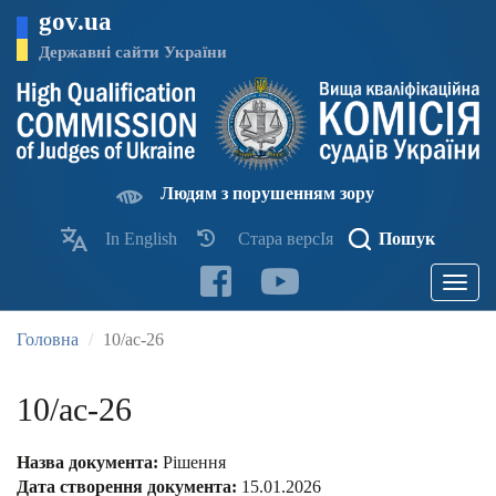
Перейти
gov.ua
до
основного
Державні сайти України
матеріалу
Людям з порушенням зору
In English
Стара версІя
Пошук
Toggle
navigatio
Головна
10/ас-26
10/ас-26
Назва документа:
Рішення
Дата створення документа:
15.01.2026