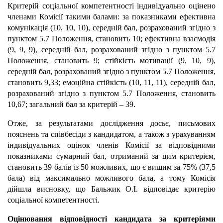
Критерій соціальної компетентності індивідуально оцінено
членами Комісії такими балами: за показниками ефективна
комунікація (10, 10, 10), середній бал, розрахований згідно з
пунктом 5.7 Положення, становить 10; ефективна взаємодія
(9, 9, 9), середній бал, розрахований згідно з пунктом 5.7
Положення, становить 9; стійкість мотивації (9, 10, 9),
середній бал, розрахований згідно з пунктом 5.7 Положення,
становить 9,33; емоційна стійкість (10, 11, 11), середній бал,
розрахований згідно з пунктом 5.7 Положення, становить
10,67; загальний бал за критерій – 39.
Отже, за результатами дослідження досьє, письмових
пояснень та співбесіди з кандидатом, а також з урахуванням
індивідуальних оцінок членів Комісії за відповідними
показниками сумарний бал, отриманий за цим критерієм,
становить 39 балів із 50 можливих, що є вищим за 75% (37,5
бала) від максимально можливого бала, а тому Комісія
дійшла висновку, що Бальжик О.І. відповідає критерію
соціальної компетентності.
Оцінювання відповідності кандидата за критеріями