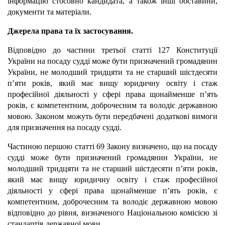
інформацію стосовно кандидата, а також інші обставини,
документи та матеріали.
Джерела права та їх застосування.
Відповідно до частини третьої статті 127 Конституції
України на посаду судді може бути призначений громадянин
України, не молодший тридцяти та не старший шістдесяти
п’яти років, який має вищу юридичну освіту і стаж
професійної діяльності у сфері права щонайменше п’ять
років, є компетентним, доброчесним та володіє державною
мовою. Законом можуть бути передбачені додаткові вимоги
для призначення на посаду судді.
Частиною першою статті 69 Закону визначено, що на посаду
судді може бути призначений громадянин України, не
молодший тридцяти та не старший шістдесяти п’яти років,
який має вищу юридичну освіту і стаж професійної
діяльності у сфері права щонайменше п’ять років, є
компетентним, доброчесним та володіє державною мовою
відповідно до рівня, визначеного Національною комісією зі
стандартів державної мови.