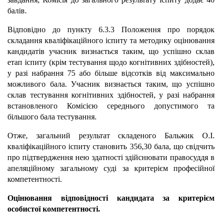
балів.
Відповідно до пункту 6.3.3 Положення про порядок
складання кваліфікаційного іспиту та методику оцінювання
кандидатів учасник визнається таким, що успішно склав
етап іспиту (крім тестування щодо когнітивних здібностей),
у разі набрання 75 або більше відсотків від максимально
можливого бала. Учасник визнається таким, що успішно
склав тестування когнітивних здібностей, у разі набрання
встановленого Комісією середнього допустимого та
більшого бала тестування.
Отже, загальний результат складеного Бальжик О.І.
кваліфікаційного іспиту становить 356,30
бала, що свідчить
про підтвердження нею здатності здійснювати правосуддя в
апеляційному загальному суді за критерієм професійної
компетентності.
Оцінювання відповідності кандидата за критерієм
особистої компетентності.