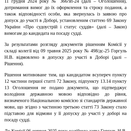
11 грудня 2024 року № 366/зп-24 (далі – Оголошення),
дотримання вимог до їх оформлення та строку подання, а
також відповідності особи, яка звернулась із заявою про
допуск до участі в Доборі, установленим статтею 69 Закону
України «Про судоустрій і статус суддів» (далі – Закон)
вимогам до кандидата на посаду судді.
За результатами розгляду документів рішенням Комісії у
складі колегії від 09 травня 2025 року № 498/дс-25 Горгуль
Н.В. відмовлено в допуску до участі в Доборі (далі –
Рішення).
Рішення мотивоване тим, що кандидатом всупереч пункту
12 частини першої статті 72 Закону, підпункту 13.14 пункту
13 Оголошення не подано документа, що підтверджує
володіння державною мовою відповідно до рівня,
визначеного Національною комісією зі стандартів державної
мови, що згідно з частиною третьою статті 73 Закону стало
підставою для відмови у її допуску до участі у доборі на
посаду судді.
До Комісії 06 червня 2025 року надійшла заява Горгуль Н.В.