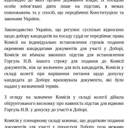
особи зобов’язані діяти лише на підставі, в межах
повноважень та у спосіб, що передбачені Конституцією та
законами України.
Законодавство України, що регулює суспільні відносини
щодо добору кандидатів на посаду судді не передбачає права
Комісії на індивідуальне встановлення строків подання
окремими кандидатами документів для участі у Доборі,
Комісія не вбачала законних підстав для встановлення
Горгуль Н.В. іншого строку для подання до Комісії
документів, ніж це визначено для всіх кандидатів, Комісія у
складі колегії при вирішення питання щодо допуску
кандидата до Добору враховувала документи, які були
надані у визначений термін.
З огляду на зазначене Комісія у складі колегії дійшла
обґрунтованого висновку про наявність підстав для відмови
Горгуль Н.В. у допуску до участі в Доборі.
Комісія у пленарному складі зазначає, що додаткове подання
документів для участі у процедурі Добору поза межами