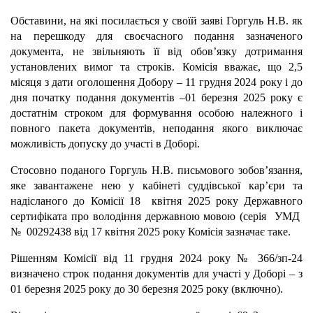
Обставини, на які посилається у своїй заяві Горгуль Н.В. як
на перешкоду для своєчасного подання зазначеного
документа, не звільняють її від обов’язку дотримання
установлених вимог та строків. Комісія вважає, що 2,5
місяця з дати оголошення Добору – 11 грудня 2024 року і до
дня початку подання документів –01 березня 2025 року є
достатнім строком для формування особою належного і
повного пакета документів, неподання якого виключає
можливість допуску до участі в Доборі.
Стосовно поданого Горгуль Н.В. письмового зобов’язання,
яке завантажене нею у кабінеті суддівської кар’єри та
надісланого до Комісії 18 квітня 2025 року Державного
сертифіката про володіння державною мовою (серія УМД
№ 00292438 від 17 квітня 2025 року Комісія зазначає таке.
Рішенням Комісії від 11 грудня 2024 року № 366/зп-24
визначено строк подання документів для участі у Доборі – з
01 березня 2025 року до 30 березня 2025 року (включно).