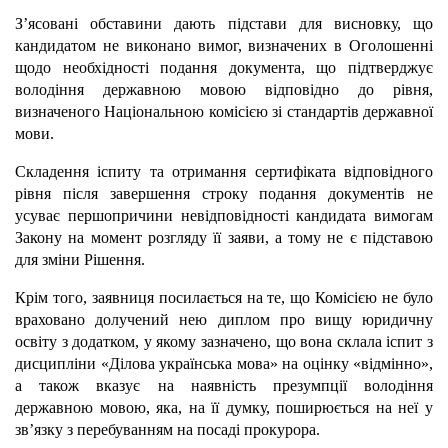
З’ясовані обставини дають підстави для висновку, що
кандидатом не виконано вимог, визначених в Оголошенні
щодо необхідності подання документа, що підтверджує
володіння державною мовою відповідно до рівня,
визначеного Національною комісією зі стандартів державної
мови.
Складення іспиту та отримання сертифіката відповідного
рівня після завершення строку подання документів не
усуває першопричини невідповідності кандидата вимогам
Закону на момент розгляду її заяви, а тому не є підставою
для зміни Рішення.
Крім того, заявниця посилається на те, що Комісією не було
враховано долучений нею диплом про вищу юридичну
освіту з додатком, у якому зазначено, що вона склала іспит з
дисципліни «Ділова українська мова» на оцінку «відмінно»,
а також вказує на наявність презумпції володіння
державною мовою, яка, на її думку, поширюється на неї у
зв’язку з перебуванням на посаді прокурора.