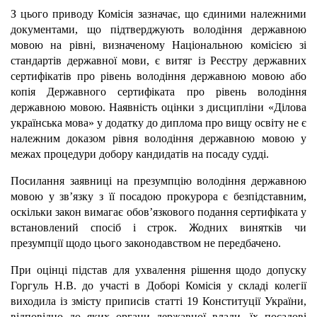
З цього приводу Комісія зазначає, що єдиними належними
документами, що підтверджують володіння державною
мовою на рівні, визначеному Національною комісією зі
стандартів державної мови, є витяг із Реєстру державних
сертифікатів про рівень володіння державною мовою або
копія Державного сертифіката про рівень володіння
державною мовою. Наявність оцінки з дисципліни «Ділова
українська мова» у додатку до диплома про вищу освіту не є
належним доказом рівня володіння державною мовою у
межах процедури добору кандидатів на посаду судді.
Посилання заявниці на презумпцію володіння державною
мовою у зв’язку з її посадою прокурора є безпідставним,
оскільки закон вимагає обов’язкового подання сертифіката у
встановлений спосіб і строк. Жодних винятків чи
презумпції щодо цього законодавством не передбачено.
При оцінці підстав для ухвалення рішення щодо допуску
Горгуль Н.В. до участі в Доборі Комісія у складі колегії
виходила із змісту приписів статті 19 Конституції України,
відповідно до яких органи державної влади, їх посадові