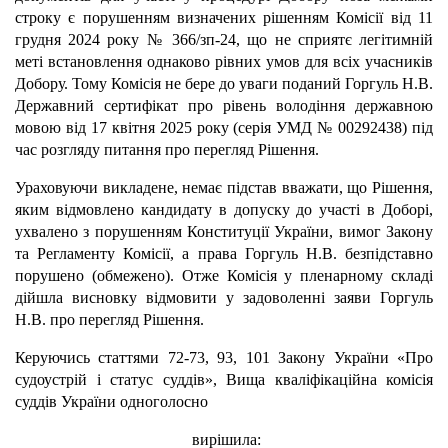
строку є порушенням визначених рішенням Комісії від 11
грудня 2024 року № 366/зп-24, що не сприятє легітимній
меті встановлення однаково рівних умов для всіх учасників
Добору. Тому Комісія не бере до уваги поданий Горгуль Н.В.
Державний сертифікат про рівень володіння державною
мовою від 17 квітня 2025 року (серія УМД № 00292438) під
час розгляду питання про перегляд Рішення
.
Ураховуючи викладене, немає підстав вважати, що Рішення,
яким відмовлено кандидату в допуску до участі в Доборі,
ухвалено з порушенням Конституції України, вимог Закону
та Регламенту Комісії, а права Горгуль Н.В. безпідставно
порушено (обмежено). Отже Комісія у пленарному складі
дійшла висновку відмовити у задоволенні заяви Горгуль
Н.В. про перегляд Рішення.
Керуючись статтями 72-73, 93, 101 Закону України «Про
судоустрій і статус суддів», Вища кваліфікаційна комісія
суддів України одноголосно
вирішила: