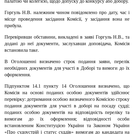
палатою чи колегією, щодо допуску до конкурсу або добору.
Горгуль Н.В. належним чином повідомлено про дату, час і
місце проведення засідання Комісії, у засідання вона не
прибула.
Перевіривши обставини, викладені в заяві Горгуль Н.В., та
додані до неї документи, заслухавши доповідача, Комісія
встановила таке.
В Оголошенні визначено строк подання заяви, перелік
необхідних документів для участі в Доборі та вимоги до їх
оформлення.
Підпунктом 14.1 пункту 14 Оголошення визначено, що
Комісія на основі поданих особою документів здійснює
перевірку: дотримання особою визначеного Комісією строку
подання документів для участі в доборі на посаду судді;
поданих особою документів на відповідність переліку та
вимогам до їх оформлення; відповідності особи
встановленим Конституцією України та Законом України
«Про судоустрій і статус суддів» вимогам до кандидата на