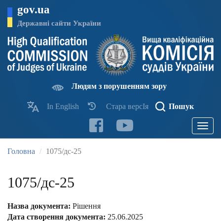
Перейти
gov.ua
до
основного
Державні сайти України
матеріалу
Людям з порушенням зору
In English
Стара версІя
Пошук
Toggle
navigatio
Головна
1075/дс-25
1075/дс-25
Назва документа:
Рішення
Дата створення документа:
25.06.2025