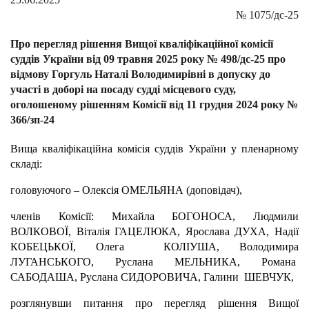
№
1075/дс-25
Про перегляд рішення Вищої кваліфікаційної комісії
суддів України від 09 травня 2025 року № 498/дс-25 про
відмову Горгуль Наталі Володимирівні в допуску до
участі в доборі на посаду судді місцевого суду,
оголошеному рішенням Комісії від 11 грудня 2024 року №
366/зп-24
Вища кваліфікаційна комісія суддів України у пленарному
складі:
головуючого – Олексія ОМЕЛЬЯНА (доповідач),
членів Комісії: Михайла БОГОНОСА, Людмили
ВОЛКОВОЇ, Віталія ГАЦЕЛЮКА, Ярослава ДУХА, Надії
КОБЕЦЬКОЇ, Олега КОЛІУША, Володимира
ЛУГАНСЬКОГО, Руслана МЕЛЬНИКА, Романа
САБОДАША, Руслана СИДОРОВИЧА, Галини ШЕВЧУК,
розглянувши питання про перегляд рішення Вищої