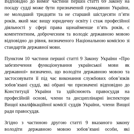
Відповідно до вимог частини першої статті 69 Закону на
посаду судді може бути призначений громадянин України,
не молодший тридцяти та не старший шістдесяти п’яти
років, який має вищу юридичну освіту і стаж професійної
діяльності у сфері права щонайменше п’ять років, є
компетентним, доброчесним та володіє державною мовою
відповідно до рівня, визначеного Національною комісією зі
стандартів державної мови.
Пунктом 10 частини першої статті 9 Закону України «Про
забезпечення функціонування української мови як
державної» визначено, що володіти державною мовою та
застосовувати її під час виконання службових обов’язків
зобов’язані судді, які обрані чи призначені відповідно до
Конституції України та здійснюють правосуддя на
професійній основі, члени та дисциплінарні інспектори
Вищої кваліфікаційної комісії суддів України, члени Вищої
ради правосуддя.
Згідно з частиною другою статті 9 вказаного закону
володіти державною мовою зобов’язані особи, які