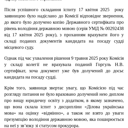
Після успішного складання іспиту 17 квітня 2025 року
заявницею було надіслано до Комісії відповідне звернення,
до якого було долучено копію Державного сертифіката про
рівень володіння державною мовою (серія УМД № 00292438
від 17 квітня 2025 року), з проханням врахувати його у
складі поданих документів кандидата на посаду судді
місцевого суду.
Однак під час ухвалення рішення 9 травня 2025 року Комісія
у складі колегії не врахувала поданий Горгуль Н.В.
сертифікат, хоча документ уже був долучений до досьє
кандидата на посаду судді.
Крім того, заявниця звертає увагу, що Комісією під час
розгляду питання не було враховано долучений нею диплом
про вищу юридичну освіту з додатком, в якому зазначено,
що вона склала іспит з дисципліни «Ділова українська
мова» на оцінку «відмінно», а також не взято до уваги
презумпцію володіння державною мовою, яка поширюється
на неї у зв’язку зі статусом прокурора.