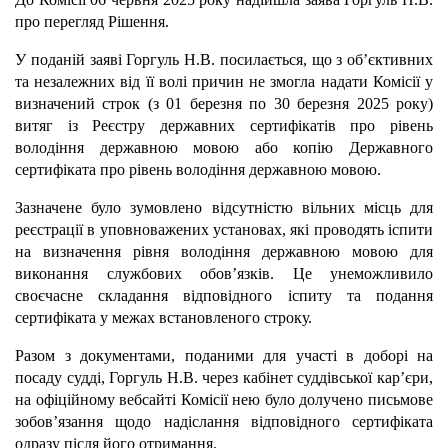
про перегляд Рішення.
У поданій заяві Горгуль Н.В. посилається, що з об’єктивних
та незалежних від її волі причин не змогла надати Комісії у
визначений строк (з 01 березня по 30 березня 2025 року)
витяг із Реєстру державних сертифікатів про рівень
володіння державною мовою або копію Державного
сертифіката про рівень володіння державною мовою.
Зазначене було зумовлено відсутністю вільних місць для
реєстрації в уповноважених установах, які проводять іспити
на визначення рівня володіння державною мовою для
виконання службових обов’язків. Це унеможливило
своєчасне складання відповідного іспиту та подання
сертифіката у межах встановленого строку.
Разом з документами, поданими для участі в доборі на
посаду судді, Горгуль Н.В. через кабінет суддівської кар’єри,
на офіційному вебсайті Комісії нею було долучено письмове
зобов’язання щодо надіслання відповідного сертифіката
одразу після його отримання.