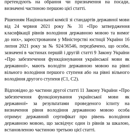
претендують на обрання чи призначення на посади,
визначені частиною першою цієї статті.
Рішенням Національної комісії зі стандартів державної мови
від 24 червня 2021 року № 31 «Про затвердження
класифікації рівнів володіння державною мовою та вимог
до них», зареєстрованим у Міністерстві юстиції України 16
липня 2021 року за № 924/36546, передбачено, що особи,
зазначені в частинах першій і другій статті 9 Закону України
«Про забезпечення функціонування української мови як
державної», мають володіти державною мовою на рівні
вільного володіння першого ступеня або на рівні вільного
володіння другого ступеня (С1, С2).
Відповідно до частини другої статті 11 Закону України «Про
забезпечення функціонування української мови як
державної» за результатами проведеного іспиту на
визначення рівня володіння державною мовою особа
отримує державний сертифікат про рівень володіння
державною мовою, що засвідчує один із рівнів за шкалою,
встановленою частиною третьою цієї статті.