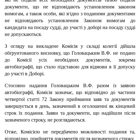
документи, що не відповідають установленим законом
вимогам, а також особи, які згідно з поданими документами
не відповідають установленим Законом вимогам до
кандидата на посаду судді, до участі у доборі на посаду судді
не допускаються.
З огляду на викладене Комісія у складі колегії дійшла
обґрунтованого висновку, що Головацьким В.Ф. не подано
до Комісії усіх необхідних документів, зокрема
автобіографії, що стало підставою для відмови в її допуску
до участі в Доборі.
Стосовно надання Головацьким В.Ф. разом із заявою
автобіографії, Комісія зазначає, що відповідно до частини
четвертої статті 72 Закону приймання заяв та документів
завершується в день, зазначений в оголошенні як кінцевий
строк їх подання. Заяви та документи, що надійшли після
зазначеного строку, не розглядаються.
Отже, Комісією не передбачено можливості подання та,
відповідно, прийняття документів після визначеного строку.