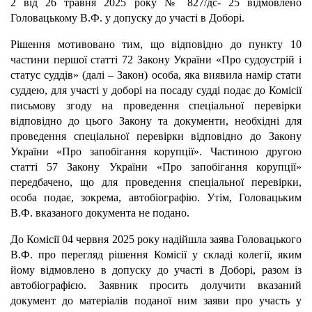
2 від 26 травня 2025 року № 827/дс- 25 відмовлено
Головацькому В.Ф. у допуску до участі в Доборі.
Рішення мотивовано тим, що відповідно до пункту 10
частини першої статті 72 Закону України «Про судоустрій і
статус суддів» (далі – Закон) особа, яка виявила намір стати
суддею, для участі у доборі на посаду судді подає до Комісії
письмову згоду на проведення спеціальної перевірки
відповідно до цього Закону та документи, необхідні для
проведення спеціальної перевірки відповідно до Закону
України «Про запобігання корупції». Частиною другою
статті 57 Закону України «Про запобігання корупції»
передбачено, що для проведення спеціальної перевірки,
особа подає, зокрема, автобіографію. Утім, Головацьким
В.Ф. вказаного документа не подано.
До Комісії 04 червня 2025 року надійшла заява Головацького
В.Ф. про перегляд рішення Комісії у складі колегії, яким
йому відмовлено в допуску до участі в Доборі, разом із
автобіографією. Заявник просить долучити вказаний
документ до матеріалів поданої ним заяви про участь у