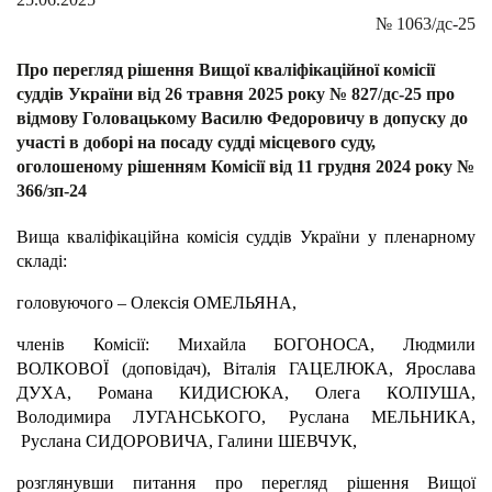
№
1063/дс-25
Про перегляд рішення Вищої кваліфікаційної комісії
суддів України від 26 травня 2025 року № 827/дс-25 про
відмову Головацькому Василю Федоровичу в допуску до
участі в доборі на посаду судді місцевого суду,
оголошеному рішенням Комісії від 11 грудня 2024 року №
366/зп-24
Вища кваліфікаційна комісія суддів України у пленарному
складі:
головуючого – Олексія ОМЕЛЬЯНА,
членів Комісії: Михайла БОГОНОСА, Людмили
ВОЛКОВОЇ (доповідач), Віталія ГАЦЕЛЮКА, Ярослава
ДУХА, Романа КИДИСЮКА, Олега КОЛІУША,
Володимира ЛУГАНСЬКОГО, Руслана МЕЛЬНИКА,
Руслана СИДОРОВИЧА, Галини ШЕВЧУК,
розглянувши питання про перегляд рішення Вищої