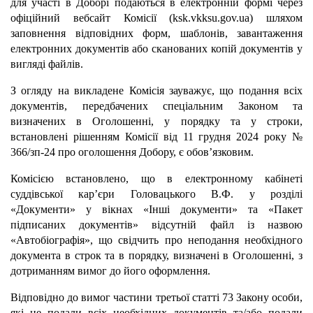
для участі в Доборі подаються в електронній формі через
офіційний вебсайт Комісії (ksk.vkksu.gov.ua) шляхом
заповнення відповідних форм, шаблонів, завантаження
електронних документів або сканованих копій документів у
вигляді файлів.
З огляду на викладене Комісія зауважує, що подання всіх
документів, передбачених спеціальним Законом та
визначених в Оголошенні, у порядку та у строки,
встановлені рішенням Комісії від 11 грудня 2024 року №
366/зп-24 про оголошення Добору, є обов’язковим.
Комісією встановлено, що в електронному кабінеті
суддівської кар’єри Головацького В.Ф. у розділі
«Документи» у вікнах «Інші документи» та «Пакет
підписаних документів» відсутній файл із назвою
«Автобіографія», що свідчить про неподання необхідного
документа в строк та в порядку, визначені в Оголошенні, з
дотриманням вимог до його оформлення.
Відповідно до вимог частини третьої статті 73 Закону особи,
які не подали всіх необхідних документів та/або подали