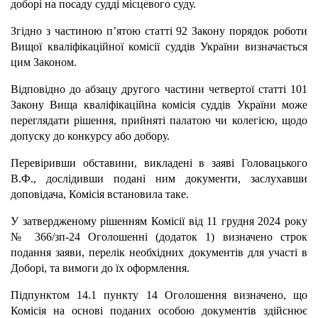
доборі на посаду судді місцевого суду.
Згідно з частиною п’ятою статті 92 Закону порядок роботи
Вищої кваліфікаційної комісії суддів України визначається
цим Законом.
Відповідно до абзацу другого частини четвертої статті 101
Закону Вища кваліфікаційна комісія суддів України може
переглядати рішення, прийняті палатою чи колегією, щодо
допуску до конкурсу або добору.
Перевіривши обставини, викладені в заяві Головацького
В.Ф., дослідивши подані ним документи, заслухавши
доповідача, Комісія встановила таке.
У затвердженому рішенням Комісії від 11 грудня 2024 року
№ 366/зп-24 Оголошенні (додаток 1) визначено строк
подання заяви, перелік необхідних документів для участі в
Доборі, та вимоги до їх оформлення.
Підпунктом 14.1 пункту 14 Оголошення визначено, що
Комісія на основі поданих особою документів здійснює