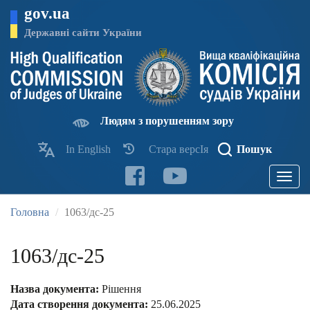
Перейти
gov.ua
до
основного
Державні сайти України
матеріалу
Людям з порушенням зору
In English
Стара версІя
Пошук
Toggle
navigatio
Головна
1063/дс-25
1063/дс-25
Назва документа:
Рішення
Дата створення документа:
25.06.2025