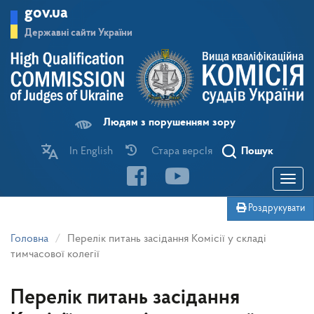
Перейти
gov.ua
до
основного
Державні сайти України
матеріалу
Людям з порушенням зору
In English
Стара версІя
Пошук
Toggle
navigatio
Роздрукувати
Головна
Перелік питань засідання Комісії у складі
тимчасової колегії
Перелік питань засідання