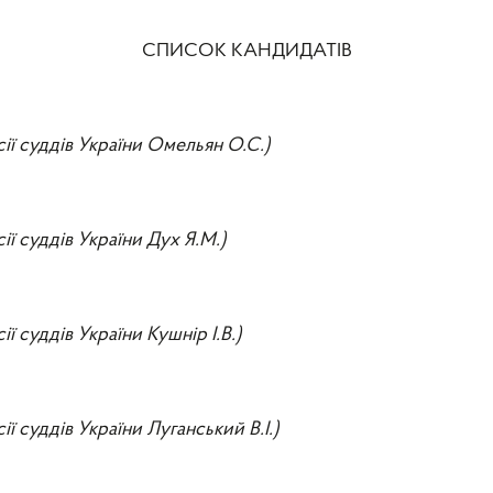
СПИСОК КАНДИДАТІВ
сії суддів України Омельян О.С.)
ії суддів України Дух Я.М.)
ії суддів України Кушнір І.В.)
ії суддів України Луганський В.І.)