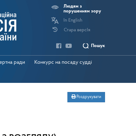
Людям з
порушенням зору
In English
Стара версІя
Пошук
пертна ради
Конкурс на посаду судді
Роздрукувати