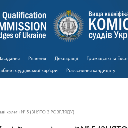
Засідання
Рішення
Декларації
Громадські та Екс
абінет суддівської кар'єри
Роз'яснення кандидату
кладі колегії № 5 (ЗНЯТО З РОЗГЛЯДУ)