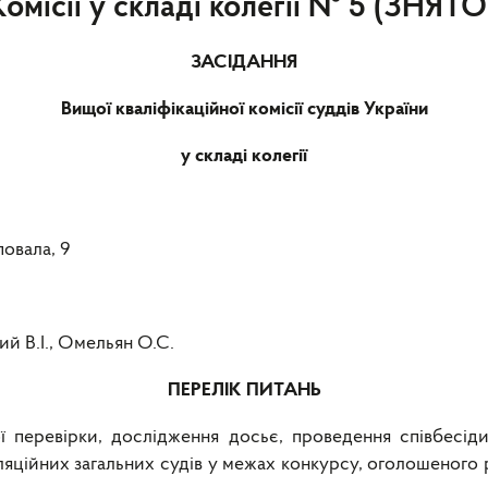
Комісії у складі колегії № 5 (ЗНЯ
ЗАСІДАННЯ
Вищої кваліфікаційної комісії суддів України
у складі колегії
повала, 9
кий В.І., Омельян О.С.
ПЕРЕЛІК ПИТАНЬ
ої перевірки, дослідження досьє, проведення співбесіди 
ляційних загальних судів у межах конкурсу, оголошеного 