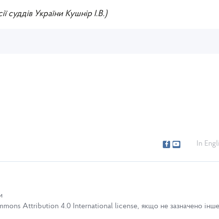
ії суддів України Кушнір І.В.)
In Engl
и
ons Attribution 4.0 International license, якщо не зазначено інше