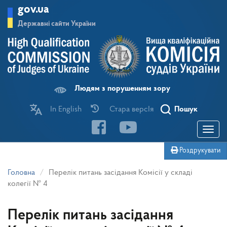
Перейти
gov.ua
до
основного
Державні сайти України
матеріалу
Людям з порушенням зору
In English
Стара версІя
Пошук
Toggle
navigatio
Роздрукувати
Головна
Перелік питань засідання Комісії у складі
колегії № 4
Перелік питань засідання