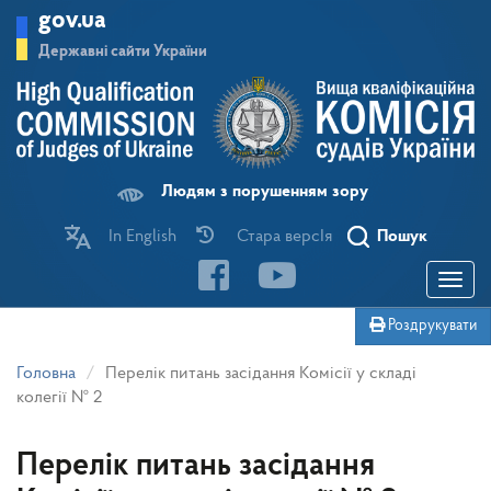
Перейти
gov.ua
до
основного
Державні сайти України
матеріалу
Людям з порушенням зору
In English
Стара версІя
Пошук
Toggle
navigatio
Роздрукувати
Головна
Перелік питань засідання Комісії у складі
колегії № 2
Перелік питань засідання