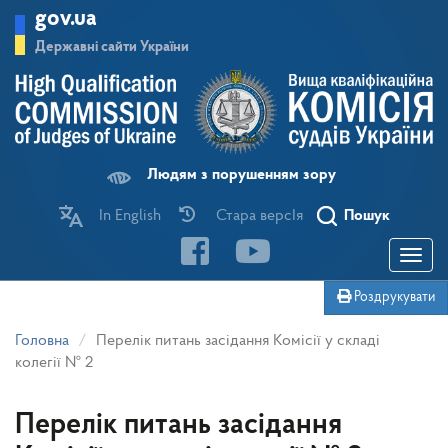
Перейти
gov.ua
до
основного
Державні сайти України
матеріалу
Людям з порушенням зору
In English
Стара версІя
Пошук
Toggle
navigatio
Роздрукувати
Головна
Перелік питань засідання Комісії у складі
колегії № 2
Перелік питань засідання