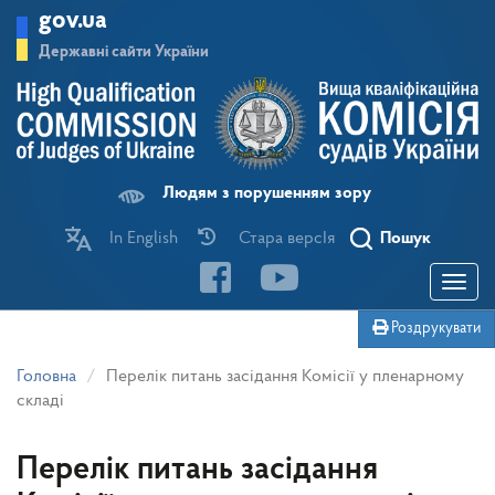
Перейти
gov.ua
до
основного
Державні сайти України
матеріалу
Людям з порушенням зору
In English
Стара версІя
Пошук
Toggle
navigatio
Роздрукувати
Головна
Перелік питань засідання Комісії у пленарному
складі
Перелік питань засідання