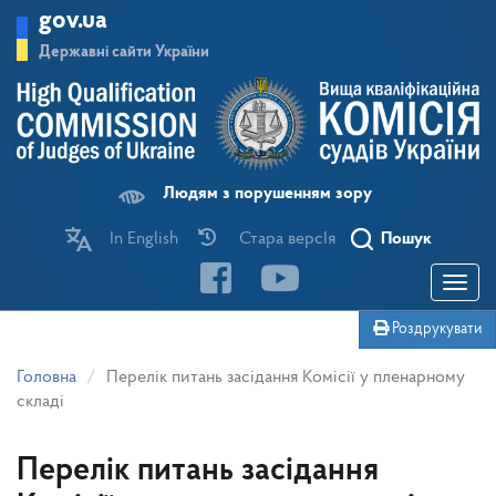
Перейти
gov.ua
до
основного
Державні сайти України
матеріалу
Людям з порушенням зору
In English
Стара версІя
Пошук
Toggle
navigatio
Роздрукувати
Головна
Перелік питань засідання Комісії у пленарному
складі
Перелік питань засідання