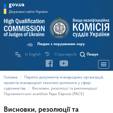
Перейти
gov.ua
до
основного
Державні сайти України
матеріалу
Людям з порушенням зору
In English
Стара версІя
Пошук
Toggle
navigatio
Головна
Перелік документів міжнародних організацій,
проектів міжнародної технічної допомоги у сфері
судочинства
Висновки, резолюції та рекомендації
Парламентської асамблеї Ради Європи (PACE)
Висновки, резолюції та