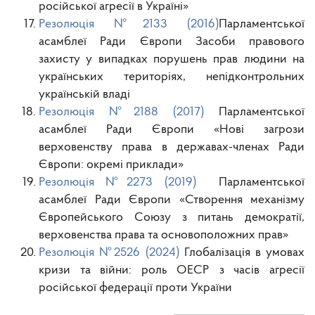
російської агресії в Україні»
Резолюція №2133 (2016)
Парламентської
асамблеї Ради Європи Засоби правового
захисту у випадках порушень прав людини на
українських територіях, непідконтрольних
українській владі
Резолюція №2188 (2017)
Парламентської
асамблеї Ради Європи «Нові загрози
верховенству права в державах-членах Ради
Європи: окремі приклади»
Резолюція №2273 (2019)
Парламентської
асамблеї Ради Європи «Створення механізму
Європейського Союзу з питань демократії,
верховенства права та основоположних прав»
Резолюція
№
2526 (2024)
Глобалізація в умовах
кризи та війни: роль ОЕСР з часів агресії
російської федерації проти України