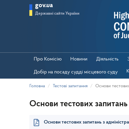
Перейти
gov.ua
до
основного
Державні сайти України
матеріалу
Про Комісію
Новини
Діяльність
К
Добір на посаду судді місцевого суду
Головна
Тестові запитання
Основи тестових 
Основи тестових запитань з
Основи тестових запитань з адміністрат