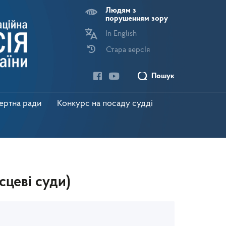
Людям з
порушенням зору
In English
Стара версІя
Пошук
пертна ради
Конкурс на посаду судді
сцеві суди)