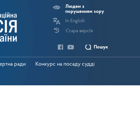
Людям з
порушенням зору
In English
Стара версІя
Пошук
пертна ради
Конкурс на посаду судді