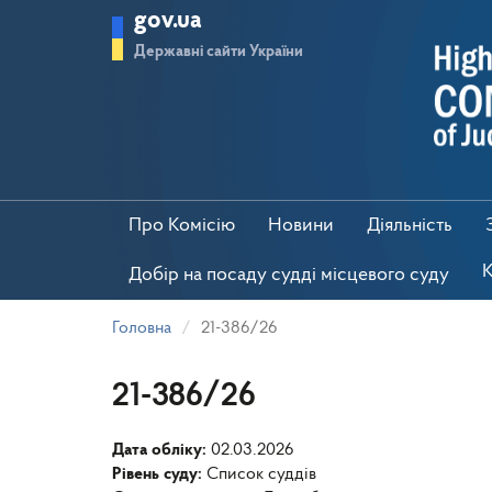
Перейти
gov.ua
до
основного
Державні сайти України
матеріалу
Про Комісію
Новини
Діяльність
К
Добір на посаду судді місцевого суду
Головна
21-386/26
21-386/26
Дата обліку:
02.03.2026
Рівень суду:
Список суддів