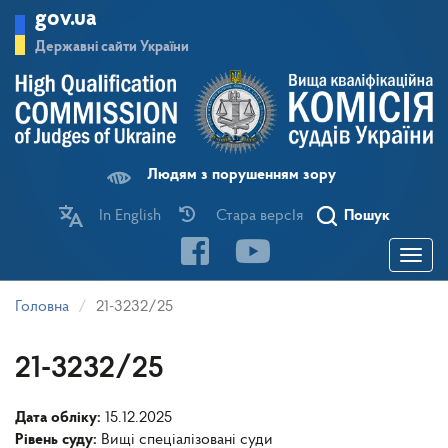
Перейти
gov.ua
до
основного
Державні сайти України
матеріалу
Людям з порушенням зору
In English
Стара версІя
Пошук
Toggle
navigatio
Головна
21-3232/25
21-3232/25
Дата обліку:
15.12.2025
Рівень суду:
Вищі спеціалізовані суди