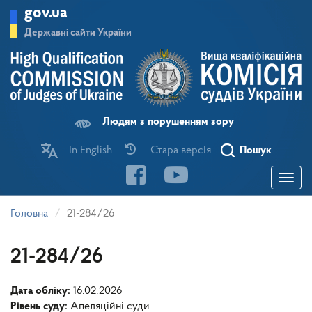
Перейти
gov.ua
до
основного
Державні сайти України
матеріалу
Людям з порушенням зору
In English
Стара версІя
Пошук
Toggle
navigatio
Головна
21-284/26
21-284/26
Дата обліку:
16.02.2026
Рівень суду:
Апеляційні суди