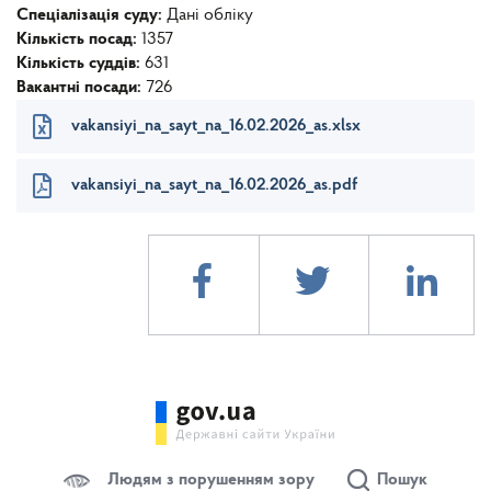
Спеціалізація суду:
Дані обліку
Кількість посад:
1357
Кількість суддів:
631
Вакантні посади:
726
vakansiyi_na_sayt_na_16.02.2026_as.xlsx
vakansiyi_na_sayt_na_16.02.2026_as.pdf
Людям з порушенням зору
Пошук