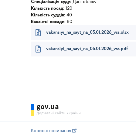
Спеціалізація суду:
Дані обліку
Кількість посад:
120
Кількість суддів:
40
Вакантні посади:
80
vakansiyi_na_sayt_na_05.01.2026_vss.xlsx
vakansiyi_na_sayt_na_05.01.2026_vss.pdf
Корисні посилання