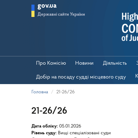
Перейти
gov.ua
до
основного
Державні сайти України
матеріалу
Про Комісію
Новини
Діяльність
К
Добір на посаду судді місцевого суду
Головна
21-26/26
21-26/26
Дата обліку:
05.01.2026
Рівень суду:
Вищі спеціалізовані суди