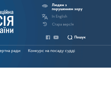
Людям з
порушенням зору
In English
Стара версІя
Пошук
пертна ради
Конкурс на посаду судді