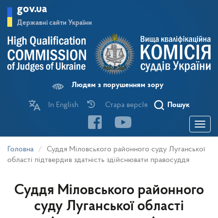
Перейти
gov.ua
до
основного
Державні сайти України
матеріалу
Людям з порушенням зору
In English
Стара версІя
Пошук
Toggle
navigatio
Головна
Суддя Міловського районного суду Луганської
області підтвердив здатність здійснювати правосуддя
Суддя Міловського районного
суду Луганської області