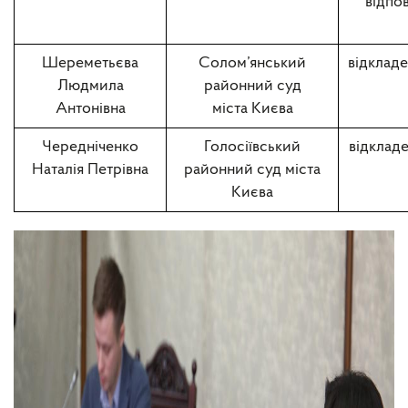
відпов
Шереметьєва
Солом’янський
відкладе
Людмила
районний суд
Антонівна
міста Києва
Чередніченко
Голосіївський
відкладе
Наталія Петрівна
районний суд міста
Києва