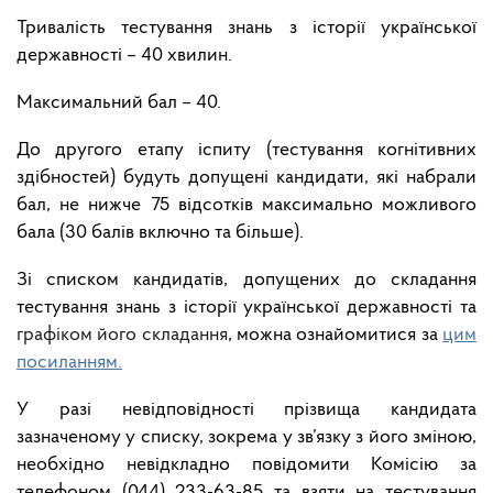
Тривалість тестування знань з історії української
державності – 40 хвилин.
Максимальний бал – 40.
До другого етапу іспиту (тестування когнітивних
здібностей) будуть допущені кандидати, які набрали
бал, не нижче 75 відсотків максимально можливого
бала (30 балів включно та більше).
Зі списком кандидатів, допущених до складання
тестування знань з історії української державності та
графіком його складання
, можна ознайомитися за
цим
посиланням.
У разі невідповідності прізвища кандидата
зазначеному у списку, зокрема у зв’язку з його зміною,
необхідно невідкладно повідомити Комісію за
телефоном (044) 233-63-85 та взяти на тестування