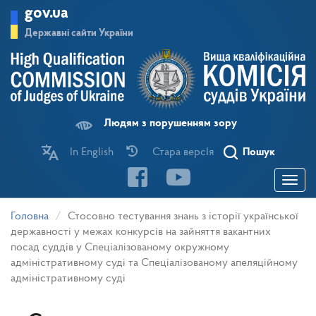
Перейти
gov.ua
до
основного
Державні сайти України
матеріалу
Людям з порушенням зору
In English
Стара версІя
Пошук
Toggle
navigatio
Головна
Стосовно тестування знань з історії української
державності у межах конкурсів на зайняття вакантних
посад суддів у Спеціалізованому окружному
адміністративному суді та Спеціалізованому апеляційному
адміністративному суді