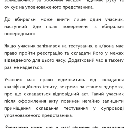
залишаючись за робочим місцем, піднімає руку та
очікує на уповноваженого представника.
До вбиральні може вийти лише один учасник,
наступний йде після повернення із вбиральні
попереднього.
Якщо учасник запізнився на тестування, він/вона має
право пройти реєстрацію та складати його у межах
відведеного для цього часу. Додатковий час в такому
разі не надається.
Учасник має право відмовитись від складання
кваліфікаційного іспиту, зокрема за станом здоров’я,
про що складається відповідний акт. Такий учасник
після оформлення акту повинен негайно залишити
приміщення складання тестування у супроводі
уповноваженого представника.
Звертаємо увагу, що у разі відмови від складання