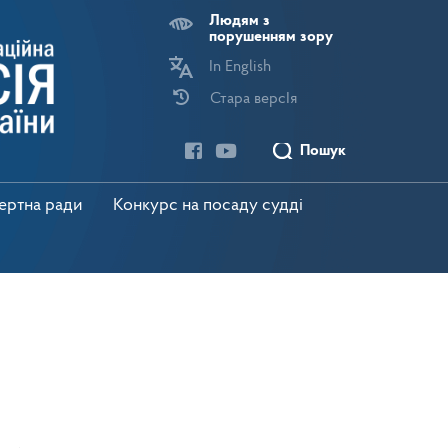
Людям з
порушенням зору
In English
Стара версІя
Пошук
пертна ради
Конкурс на посаду судді