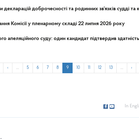
декларацій доброчесності та родинних зв’язків судді та 
ння Комісії у пленарному складі 22 липня 2026 року
го апеляційного суду: один кандидат підтвердив здатність
‹
…
5
6
7
8
9
10
11
12
13
…
›
In Engl
и