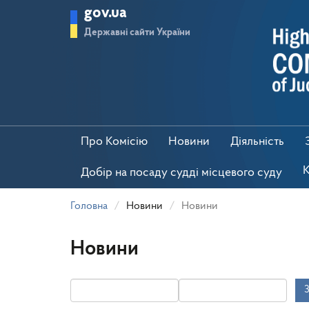
Перейти
gov.ua
до
основного
Державні сайти України
матеріалу
Про Комісію
Новини
Діяльність
К
Добір на посаду судді місцевого суду
Головна
Новини
Новини
Новини
З
Дата
Дата