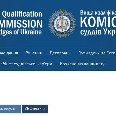
Засідання
Рішення
Декларації
Громадські та Екс
абінет суддівської кар'єри
Роз'яснення кандидату
астосувати
Очистити