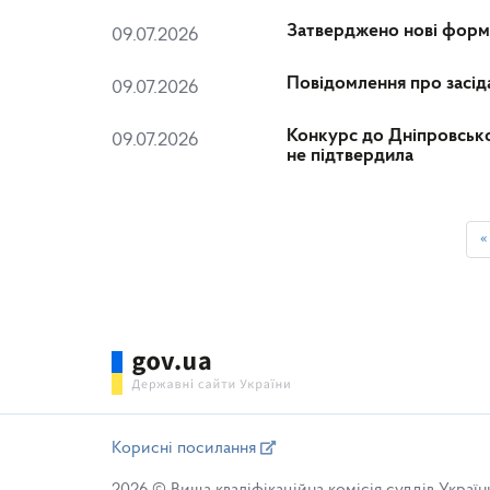
Затверджено нові форми 
09.07.2026
Повідомлення про засіда
09.07.2026
Конкурс до Дніпровсько
09.07.2026
не підтвердила
«
Корисні посилання
2026 © Вища кваліфікаційна комісія суддів Україн