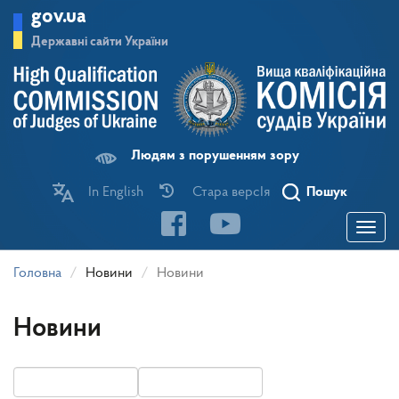
Перейти
gov.ua
до
основного
Державні сайти України
матеріалу
Людям з порушенням зору
In English
Стара версІя
Пошук
Toggle
navigatio
Головна
Новини
Новини
Новини