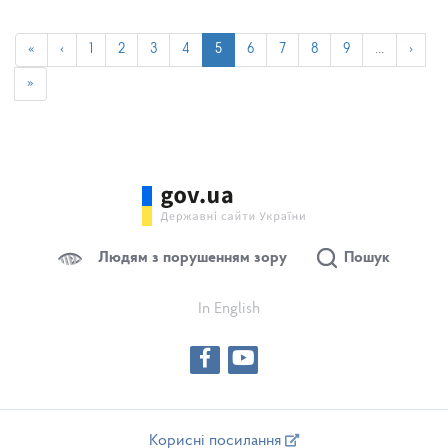
«
‹
1
2
3
4
5
6
7
8
9
…
›
»
Людям з порушенням зору
Пошук
In English
Корисні посилання