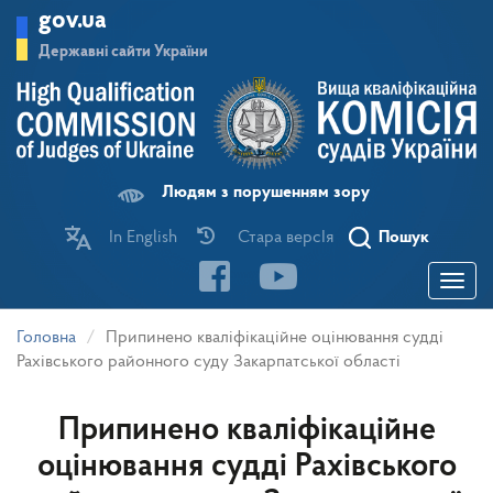
Перейти
gov.ua
до
основного
Державні сайти України
матеріалу
Людям з порушенням зору
In English
Стара версІя
Пошук
Toggle
navigatio
Головна
Припинено кваліфікаційне оцінювання судді
Рахівського районного суду Закарпатської області
Припинено кваліфікаційне
оцінювання судді Рахівського