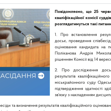
Повідомляємо, що 25 черв
кваліфікаційної комісії судді
розглядатимуться такі питанн
1.
Про встановлення резуль
досьє, проведення співбесіди
оцінювання кандидата на п
Поліканова Андрія Микол
рішенням Комісії від 14 верес
2.
Про дослідження досьє
результатів кваліфікаційног
міськрайонного суду Одесь
підтвердження здатності зд
зв’язку з накладенням дисцип
сіди та визначення результатів кваліфікаційного оцінюван