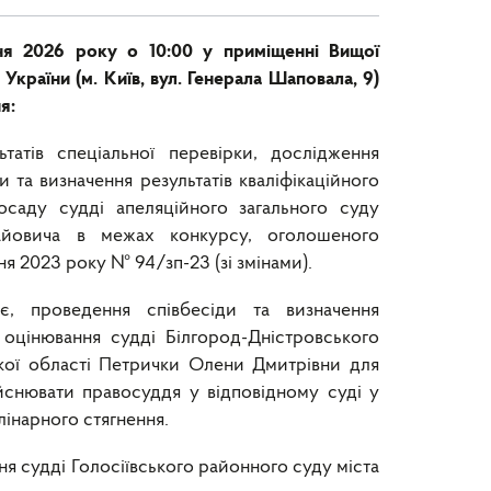
ня 2026 року о 10:00 у приміщенні Вищої
в України (м. Київ, вул. Генерала Шаповала, 9)
я:
татів спеціальної перевірки, дослідження
 та визначення результатів кваліфікаційного
осаду судді апеляційного загального суду
айовича в межах конкурсу, оголошеного
ня 2023 року № 94/зп-23 (зі змінами).
, проведення співбесіди та визначення
о оцінювання судді Білгород-Дністровського
кої області Петрички Олени Дмитрівни для
ійснювати правосуддя у відповідному суді у
лінарного стягнення
.
ня судді Голосіївського районного суду міста