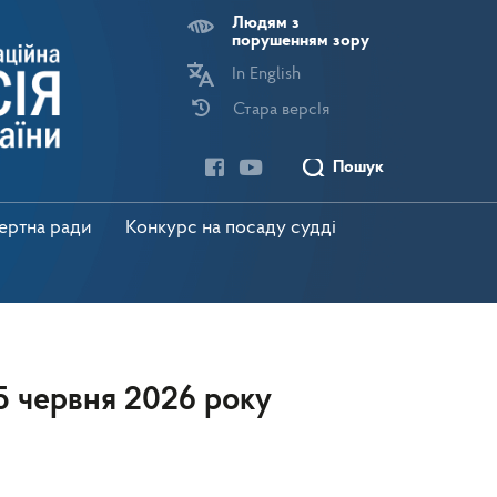
Людям з
порушенням зору
In English
Стара версІя
Пошук
пертна ради
Конкурс на посаду судді
25 червня 2026 року