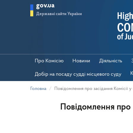
Перейти
gov.ua
до
основного
Державні сайти України
матеріалу
Про Комісію
Новини
Діяльність
К
Добір на посаду судді місцевого суду
Головна
Повідомлення про засідання Комісії у 
Повідомлення про з