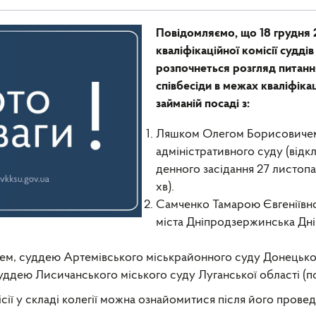
Повідомляємо, що 18 грудня 
кваліфікаційної комісії суддів
розпочнеться розгляд питанн
співбесіди в межах кваліфіка
займаній посаді з:
Ляшком Олегом Борисовичем
адміністративного суду (від
денного засідання 27 листопа
хв).
Самченко Тамарою Євгеніївн
міста Дніпродзержинська Дні
 суддею Артемівського міськрайонного суду Донецької об
ю Лисичанського міського суду Луганської області (поча
сії у складі колегії можна ознайомитися після його прове