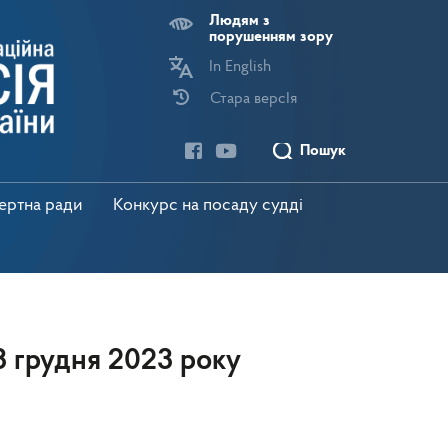
Людям з
порушенням зору
In English
Стара версІя
Пошук
пертна ради
Конкурс на посаду судді
18 грудня 2023 року