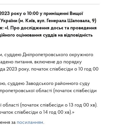
2023 року о 10:00 у приміщенні Вищої
 України (м. Київ, вул. Генерала Шаповала, 9)
я: «І. Про дослідження досьє та проведення
ційного оцінювання суддів на відповідність
, суддею Дніпропетровського окружного
кладено питання, включене до порядку
да 2023 року, початок співбесіди о 10 год 00
ою, суддею Заводського районного суду
пропетровської області (початок співбесіди
ласті (початок співбесіди о 13 год 00 хв).
ток співбесіди о 14 год 00 хв).»
дення за
посиланням
.