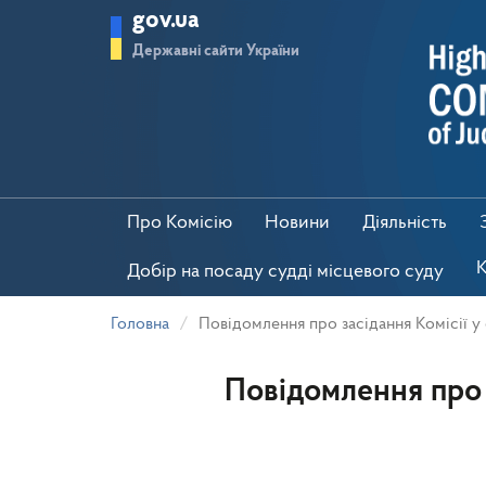
Перейти
gov.ua
до
основного
Державні сайти України
матеріалу
Про Комісію
Новини
Діяльність
К
Добір на посаду судді місцевого суду
Головна
Повідомлення про засідання Комісії у 
Повідомлення про з