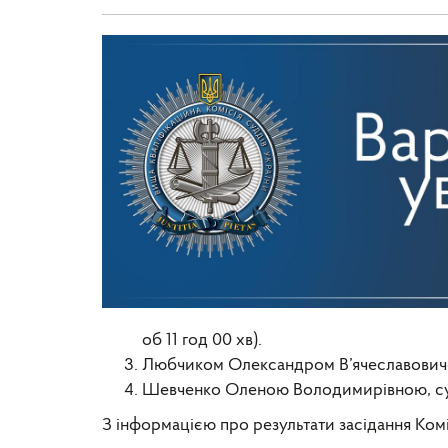
об 11 год 00 хв).
Любчиком Олександром В’ячеславовичем,
Шевченко Оленою Володимирівною, судде
З інформацією про результати засідання Комі