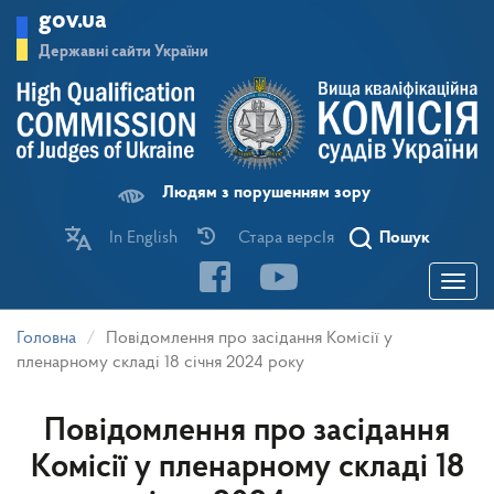
Перейти
gov.ua
до
основного
Державні сайти України
матеріалу
Людям з порушенням зору
In English
Стара версІя
Пошук
Toggle
navigatio
Головна
Повідомлення про засідання Комісії у
пленарному складі 18 січня 2024 року
Повідомлення про засідання
Комісії у пленарному складі 18