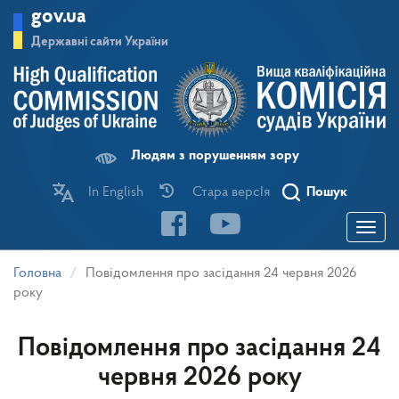
Перейти
gov.ua
до
основного
Державні сайти України
матеріалу
Людям з порушенням зору
In English
Стара версІя
Пошук
Toggle
navigatio
Головна
Повідомлення про засідання 24 червня 2026
року
Повідомлення про засідання 24
червня 2026 року