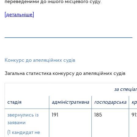
переведеними до іншого місцевого суду.
[детальніше]
Конкурс до апеляційних судів
Загальна статистика конкурсу до апеляційних судів
за спеціалізац
стадія
адміністративна
господарська
кр
звернулись із
191
185
91
заявами
(1 кандидат не