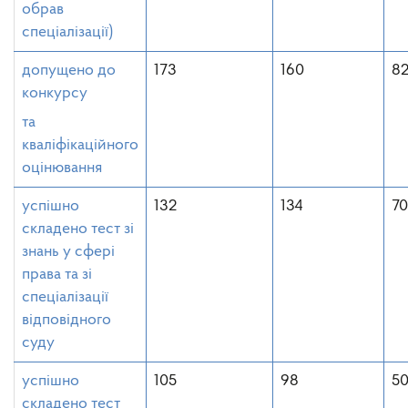
обрав
спеціалізації)
допущено до
173
160
82
конкурсу
та
кваліфікаційного
оцінювання
успішно
132
134
7
складено тест зі
знань у сфері
права та зі
спеціалізації
відповідного
суду
успішно
105
98
50
складено тест