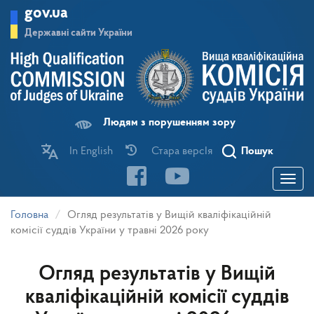
Перейти
gov.ua
до
основного
Державні сайти України
матеріалу
Людям з порушенням зору
In English
Стара версІя
Пошук
Toggle
navigatio
Головна
Огляд результатів у Вищій кваліфікаційній
комісії суддів України у травні 2026 року
Огляд результатів у Вищій
кваліфікаційній комісії суддів