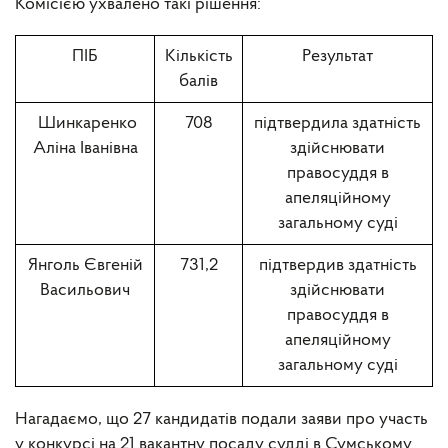
Комісією ухвалено такі рішення:
ПІБ
Кількість
Результат
балів
Шинкаренко
708
підтвердила здатність
Аліна Іванівна
здійснювати
правосуддя в
апеляційному
загальному суді
Янголь Євгеній
731,2
підтвердив здатність
Васильович
здійснювати
правосуддя в
апеляційному
загальному суді
Нагадаємо, що 27 кандидатів подали заяви про участь
у конкурсі на 21 вакантну посаду судді в Сумському