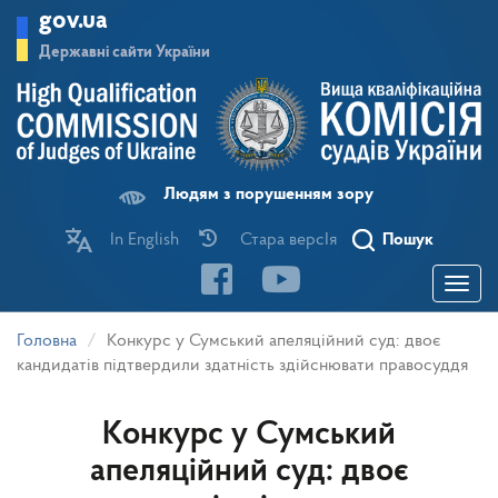
Перейти
gov.ua
до
основного
Державні сайти України
матеріалу
Людям з порушенням зору
In English
Стара версІя
Пошук
Toggle
navigatio
Головна
Конкурс у Сумський апеляційний суд: двоє
кандидатів підтвердили здатність здійснювати правосуддя
Конкурс у Сумський
апеляційний суд: двоє