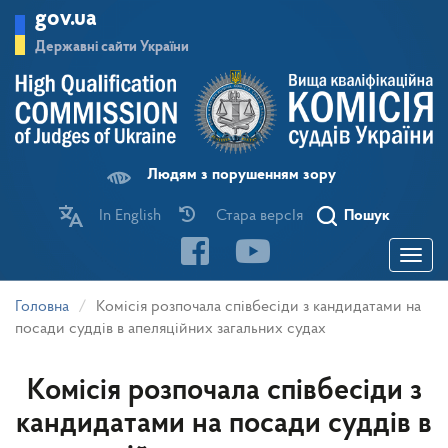
Перейти
gov.ua
до
основного
Державні сайти України
матеріалу
Людям з порушенням зору
In English
Стара версІя
Пошук
Toggle
navigatio
Головна
Комісія розпочала співбесіди з кандидатами на
посади суддів в апеляційних загальних судах
Комісія розпочала співбесіди з
кандидатами на посади суддів в