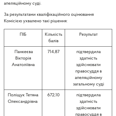
апеляційному суді.
За результатами кваліфікаційного оцінювання
Комісією ухвалено такі рішення:
ПІБ
Кількість
Результат
балів
Панкеєва
714,87
підтвердила
Вікторія
здатність
Анатоліївна
здійснювати
правосуддя в
апеляційному
загальному суді
Поліщук Тетяна
672,10
підтвердила
Олександрівна
здатність
здійснювати
правосуддя в