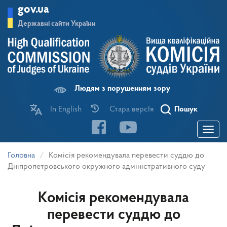
Перейти
gov.ua
до
основного
Державні сайти України
матеріалу
Людям з порушенням зору
In English
Стара версІя
Пошук
Toggle
navigatio
Головна
Комісія рекомендувала перевести суддю до
Дніпропетровського окружного адміністративного суду
Комісія рекомендувала
перевести суддю до