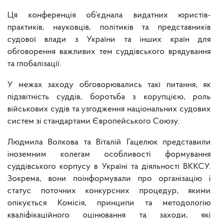
Ця конференція об’єднала видатних юристів-
практиків, науковців, політиків та представників
судової влади з України та інших країн для
обговорення важливих тем суддівського врядування
та глобалізації.
У межах заходу обговорювались такі питання, як
підзвітність суддів, боротьба з корупцією, роль
військових судів та узгодження національних судових
систем зі стандартами Європейського Союзу.
Людмила Волкова та Віталій Гацелюк представили
іноземним колегам особливості формування
суддівського корпусу в Україні та діяльності ВККСУ.
Зокрема, вони поінформували про організацію і
статус поточних конкурсних процедур, якими
опікується Комісія, принципи та методологію
кваліфікаційного оцінювання та заходи, які