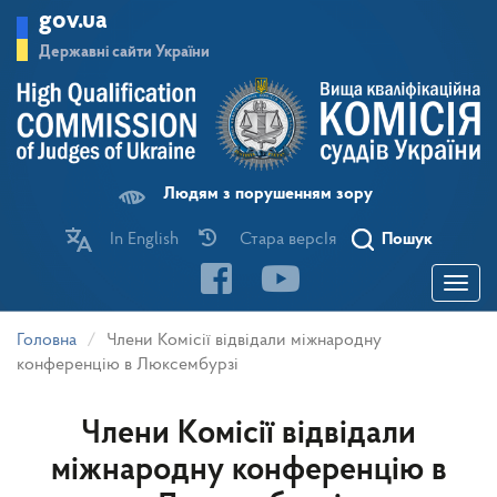
Перейти
gov.ua
до
основного
Державні сайти України
матеріалу
Людям з порушенням зору
In English
Стара версІя
Пошук
Toggle
navigatio
Головна
Члени Комісії відвідали міжнародну
конференцію в Люксембурзі
Члени Комісії відвідали
міжнародну конференцію в