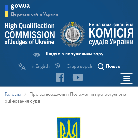
Перейти
gov.ua
до
основного
Державні сайти України
матеріалу
Людям з порушенням зору
In English
Стара версІя
Пошук
Toggle
navigatio
Головна
Про затвердження Положення про регулярне
оцінювання судді