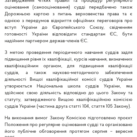
Затвердження чітких правил та процедур регулярного
оцінювання (самооцінювання) судді передбачено також
Дорожньою картою з питань верховенства права та є
однією з передумов відкриття офіційних переговорів про
вступ України до Європейського Союзу, свідченням
готовності України відповідати стандартам ЄС, бути
надійним партнером держав-членів ЄС.
З метою проведення періодичного навчання суддів задля
підвищення рівня їх кваліфікації, курсів навчання, визначених
кваліфікаційним органом, для підвищення кваліфікації
суддів, а також науково-методичного забезпечення
діяльності Вищої кваліфікаційної комісії суддів України
утворюється Національна школа суддів України, яка
здійснює свою діяльність відповідно до цього Закону та
статуту, затвердженого Вищою кваліфікаційною комісією
суддів України (частина друга статті 104, стаття 105 Закону).
На виконання вимог Закону Комісією підготовлено проєкт
Положення про регулярне оцінювання судді та організовано
його публічне обговорення протягом серпня – вересня