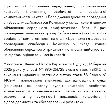
Пунктом 5.7 Положення передбачено, що оцінювання
критеріїв (показників) особистої та соціальної
компетентності на етапі «Дослідження досьє та проведення
співбесіди» здійснюється Комісією у складі колегії шляхом
обчислення середнього арифметичного бала. У разі
проведення оцінювання критеріїв (показників) особистої та
соціальної компетентності на етапі «Дослідження досьє та
проведення співбесіди» Комісією у складі колегії
обчислення середнього арифметичного бала здійснюється
на підставі оцінок всіх членів колегії.
У постанові Великої Палати Верховного Суду від 12 березня
2026 року у справі № 990/261/25 вказано таке: «ВККС на
виконання наданих їй частиною п’ятою статті 83 Закону №
1402-VIII повноважень визначила, що відповідність судді
(кандидата на посаду судді) критерію особистої
компетентності встановлюється шляхом оцінки кожного
окремо та у сукупності показників «рішучість і
відповідальність» та «безперервний розвиток».