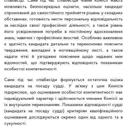
співбесіді. Саме під час співбесіди члени Комісії мають
можливість безпосередньо оцінити, наскільки кандидат
спроможний до самостійного прийняття рішень у складних
обставинах, готовність нести персональну відповідальність
за наслідки своєї професійної діяльності, а також рівень
його усвідомлення потреби в постійному вдосконаленні
знань, навичок і професійних якостей. Особливо важливою
є здатність кандидата детально та переконливо пояснити
твердження, викладені в мотиваційному листі, а також
надати чіткі й узгоджені пояснення щодо наданих ним
відомостей, що підтверджують відповідність показникам
особистої компетентності.
Саме під час співбесіди формується остаточна оцінка
кандидата на посаду судді. У зв’язку з цим Комісія
підкреслює, що оцінювання особистої компетентності має
індивідуальний характер і здійснюється членами Комісії за
їх внутрішнім переконанням. Показники відповідності судді
(кандидата на посаду судді) критеріям кваліфікаційного
оцінювання досліджуються окремо один від одного та в
сукупності.