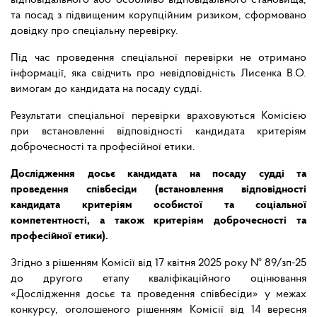
відповідального або особливо відповідального становища,
та посад з підвищеним корупційним ризиком, сформовано
довідку про спеціальну перевірку.
Під час проведення спеціальної перевірки не отримано
інформації, яка свідчить про невідповідність Лисенка В.О.
вимогам до кандидата на посаду судді.
Результати спеціальної перевірки враховуються Комісією
при встановленні відповідності кандидата критеріям
доброчесності та професійної етики.
Дослідження досьє кандидата на посаду судді та
проведення співбесіди (встановлення відповідності
кандидата критеріям особистої та соціальної
компетентності, а також критеріям доброчесності та
професійної етики).
Згідно з рішенням Комісії від 17 квітня 2025 року № 89/зп-25
до другого етапу кваліфікаційного оцінювання
«Дослідження досьє та проведення співбесіди» у межах
конкурсу, оголошеного рішенням Комісії від 14 вересня