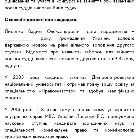
оцінювання та участі в конкурсі на зайняття 550 вакантних
посад суддів в апеляційних судах.
Основні відомості про кандидата.
Лисенко Вадим Олександрович, дата народження –
_____________ року, громадянин України, володіє
державною мовою на рівні вільного володіння другого
ступеня. Відомості про наявність заборон для зайняття
посади судді, визначені частиною другою статті 69 Закону,
відсутні.
У 2003 році кандидат закінчив Дніпропетровський
національний університет і отримав повну вищу освіту за
спеціальністю «Правознавство» та здобув кваліфікацію
юриста
.
У 2014 році в Харківському національному університеті
внутрішніх справ МВС України Лисенку В.О. присуджено
науковий ступінь кандидата юридичних наук із
спеціальності кримінальне право та кримінологія;
кримінально-виконавче право.