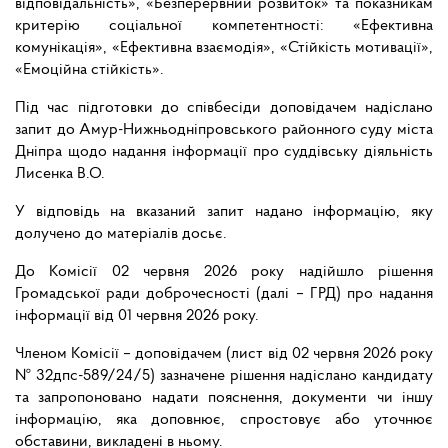
відповідальність», «Безперервний розвиток» та показникам
критерію соціальної компетентності: «Ефективна
комунікація», «Ефективна взаємодія», «Стійкість мотивації»,
«Емоційна стійкість».
Під час підготовки до співбесіди доповідачем надіслано
запит до Амур-Нижньодніпровського районного суду міста
Дніпра щодо надання інформації про суддівську діяльність
Лисенка В.О.
У відповідь на вказаний запит надано інформацію, яку
долучено до матеріалів досьє.
До Комісії 02 червня 2026 року надійшло рішення
Громадської ради доброчесності (далі – ГРД) про надання
інформації від 01 червня 2026 року.
Членом Комісії – доповідачем (лист від 02 червня 2026 року
№ 32дпс-589/24/5) зазначене рішення надіслано кандидату
та запропоновано надати пояснення, документи чи іншу
інформацію, яка доповнює, спростовує або уточнює
обставини, викладені в ньому.