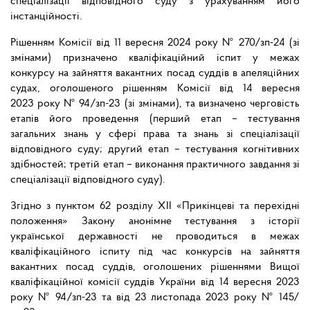
спеціалізації відповідного суду з урахуванням його
інстанційності.
Рішенням Комісії від 11 вересня 2024 року № 270/зп-24 (зі
змінами) призначено кваліфікаційний іспит у межах
конкурсу на зайняття вакантних посад суддів в апеляційних
судах, оголошеного рішенням Комісії від 14 вересня
2023 року № 94/зп-23 (зі змінами), та визначено черговість
етапів його проведення (перший етап – тестування
загальних знань у сфері права та знань зі спеціалізації
відповідного суду; другий етап – тестування когнітивних
здібностей; третій етап – виконання практичного завдання зі
спеціалізації відповідного суду).
Згідно з пунктом 62 розділу ХІІ «Прикінцеві та перехідні
положення» Закону анонімне тестування з історії
української державності не проводиться в межах
кваліфікаційного іспиту під час конкурсів на зайняття
вакантних посад суддів, оголошених рішеннями Вищої
кваліфікаційної комісії суддів України від 14 вересня 2023
року № 94/зп-23 та від 23 листопада 2023 року № 145/