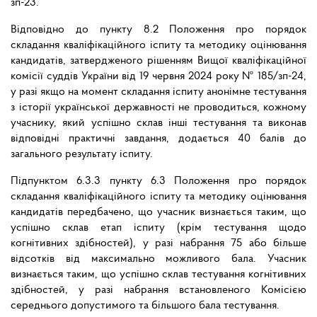
зп-23.
Відповідно до пункту 8.2 Положення про порядок
складання кваліфікаційного іспиту та методику оцінювання
кандидатів, затвердженого рішенням Вищої кваліфікаційної
комісії суддів України від 19 червня 2024 року № 185/зп-24,
у разі якщо на момент складання іспиту анонімне тестування
з історії української державності не проводиться, кожному
учаснику, який успішно склав інші тестування та виконав
відповідні практичні завдання, додається 40 балів до
загального результату іспиту.
Підпунктом 6.3.3 пункту 6.3 Положення про порядок
складання кваліфікаційного іспиту та методику оцінювання
кандидатів передбачено, що учасник визнається таким, що
успішно склав етап іспиту (крім тестування щодо
когнітивних здібностей), у разі набрання 75 або більше
відсотків від максимально можливого бала. Учасник
визнається таким, що успішно склав тестування когнітивних
здібностей, у разі набрання встановленого Комісією
середнього допустимого та більшого бала тестування.