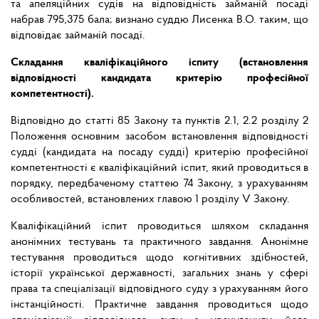
та апеляційних судів на відповідність займаній посаді
набрав 795,375 бала; визнано суддю Лисенка В.О. таким, що
відповідає займаній посаді.
Складання кваліфікаційного іспиту (встановлення
відповідності кандидата критерію професійної
компетентності).
Відповідно до статті 85 Закону та пунктів 2.1, 2.2 розділу 2
Положення основним засобом встановлення відповідності
судді (кандидата на посаду судді) критерію професійної
компетентності є кваліфікаційний іспит, який проводиться в
порядку, передбаченому статтею 74 Закону, з урахуванням
особливостей, встановлених главою 1 розділу V Закону.
Кваліфікаційний іспит проводиться шляхом складання
анонімних тестувань та практичного завдання. Анонімне
тестування проводиться щодо когнітивних здібностей,
історії української державності, загальних знань у сфері
права та спеціалізації відповідного суду з урахуванням його
інстанційності. Практичне завдання проводиться щодо