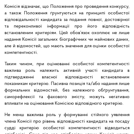
Комісія відзначає, що Положення про проведення конкурсу,
а також Положення ґрунтуються на принципі особистої
відповідальності кандидата за подання повної, достовірної
та переконливої інформації про його відповідність
встановленим критеріям. Цей обов’язок охоплює не лише
надання Комісії загальних біографічних чи майнових даних,
але й відомостей, що мають значення для оцінки особистої
компетентності.
Таким чином, при оцінюванні особистої компетентності
важлива роль належить активній участі кандидата в
підтвердженні власної відповідності встановленим
показникам критерію. Пасивна позиція та/або надання лише
формальних відомостей, без належного обґрунтування,
саморефлексії та фахового змісту, можуть негативно
впливати на оцінювання Комісією відповідного критерію.
Не менш важлива роль у формуванні стійкого уявлення
члена Комісії про рівень відповідності кандидата на посаду
судді критерію особистої компетентності відводиться