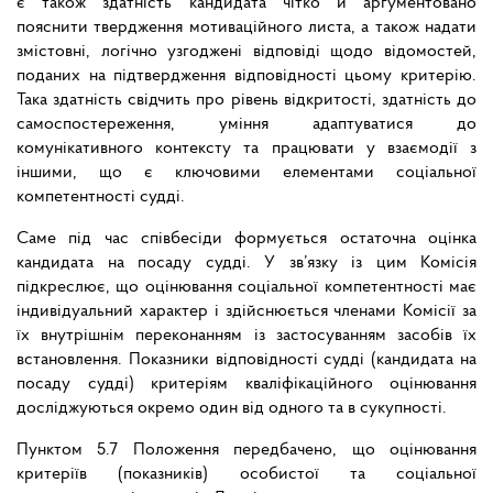
є також здатність кандидата чітко й аргументовано
пояснити твердження мотиваційного листа, а також надати
змістовні, логічно узгоджені відповіді щодо відомостей,
поданих на підтвердження відповідності цьому критерію.
Така здатність свідчить про рівень відкритості, здатність до
самоспостереження, уміння адаптуватися до
комунікативного контексту та працювати у взаємодії з
іншими, що є ключовими елементами соціальної
компетентності судді.
Саме під час співбесіди формується остаточна оцінка
кандидата на посаду судді. У зв’язку із цим Комісія
підкреслює, що оцінювання соціальної компетентності має
індивідуальний характер і здійснюється членами Комісії за
їх внутрішнім переконанням із застосуванням засобів їх
встановлення. Показники відповідності судді (кандидата на
посаду судді) критеріям кваліфікаційного оцінювання
досліджуються окремо один від одного та в сукупності.
Пунктом 5.7 Положення передбачено, що оцінювання
критеріїв (показників) особистої та соціальної