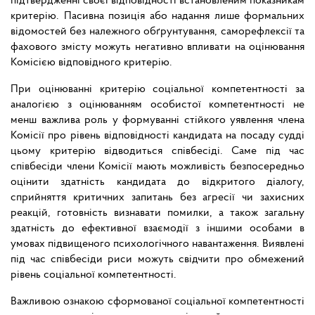
підтвердженні своєї відповідності встановленим показникам
критерію. Пасивна позиція або надання лише формальних
відомостей без належного обґрунтування, саморефлексії та
фахового змісту можуть негативно впливати на оцінювання
Комісією відповідного критерію.
При оцінюванні критерію соціальної компетентності за
аналогією з оцінюванням особистої компетентності не
менш важлива роль у формуванні стійкого уявлення члена
Комісії про рівень відповідності кандидата на посаду судді
цьому критерію відводиться співбесіді. Саме під час
співбесіди члени Комісії мають можливість безпосередньо
оцінити здатність кандидата до відкритого діалогу,
сприйняття критичних запитань без агресії чи захисних
реакцій, готовність визнавати помилки, а також загальну
здатність до ефективної взаємодії з іншими особами в
умовах підвищеного психологічного навантаження. Виявлені
під час співбесіди риси можуть свідчити про обмежений
рівень соціальної компетентності.
Важливою ознакою сформованої соціальної компетентності