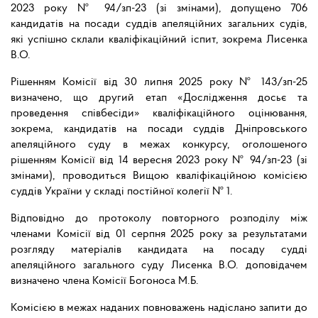
2023 року № 94/зп-23 (зі змінами), допущено 706
кандидатів на посади суддів апеляційних загальних судів,
які успішно склали кваліфікаційний іспит, зокрема Лисенка
В.О.
Рішенням Комісії від 30 липня 2025 року № 143/зп-25
визначено, що другий етап «Дослідження досьє та
проведення співбесіди» кваліфікаційного оцінювання,
зокрема, кандидатів на посади суддів Дніпровського
апеляційного суду в межах конкурсу, оголошеного
рішенням Комісії від 14 вересня 2023 року № 94/зп-23 (зі
змінами), проводиться Вищою кваліфікаційною комісією
суддів України у складі постійної колегії № 1.
Відповідно до протоколу повторного розподілу між
членами Комісії від 01 серпня 2025 року за результатами
розгляду матеріалів кандидата на посаду судді
апеляційного загального суду Лисенка В.О. доповідачем
визначено члена Комісії Богоноса М.Б.
Комісією в межах наданих повноважень надіслано запити до