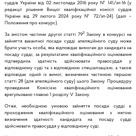
суддів України від 02 листопада 2016 року № 141/зп-16 (у
редакції рішення Вищої кваліфікаційної комісії суддів
України від 29 лютого 2024 року № 72/зп-24) (далі –
Положення про конкурс).
3
За змістом частини другої статті 79
Закону в конкурсі на
зайняття вакантної посади судді апеляційного суду може
брати участь особа, яка відповідає вимогам до кандидата на
посаду судді, за результатами кваліфікаційного оцінювання
підтвердила здатність здійснювати правосуддя у
відповідному суді та з відповідною спеціалізацією, а також
відповідає одній із вимог, визначених частиною першою
статті 28 (для апеляційного суду) цього Закону. Процедуру
проведення Комісією кваліфікаційного оцінювання
врегульовано главою 1 розділу V Закону.
Отже, необхідною умовою зайняття посади судді є
проходження кваліфікаційного оцінювання з метою
визначення здатності кандидата на посаду судді
здійснювати правосуддя у відповідному суді.