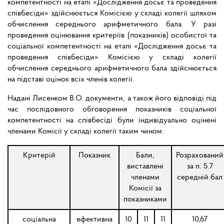
компетентності на етапі «Дослідження досьє та проведення
співбесіди» здійснюється Комісією у складі колегії шляхом
обчислення середнього арифметичного бала. У разі
проведення оцінювання критеріїв (показників) особистої та
соціальної компетентності на етапі «Дослідження досьє та
проведення співбесіди» Комісією у складі колегії
обчислення середнього арифметичного бала здійснюється
на підставі оцінок всіх членів колегії.
Надані Лисенком В.О. документи, а також його відповіді під
час послідовного обговорення показників соціальної
компетентності на співбесіді були індивідуально оцінені
членами Комісії у складі колегії таким чином:
Критерій
Показник
Бали,
Розрахований
виставлені
за п. 5.7
членами
середній бал
Комісії за
показниками
соціальна
ефективна
10
11
11
10,67