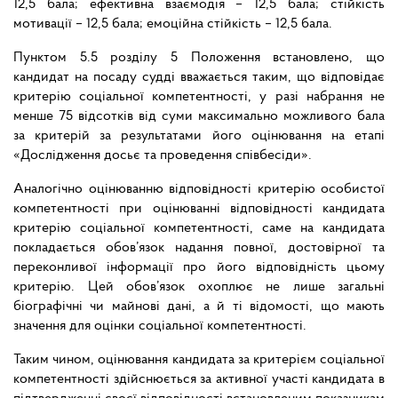
12,5 бала; ефективна взаємодія – 12,5 бала; стійкість
мотивації – 12,5 бала; емоційна стійкість – 12,5 бала.
Пунктом 5.5 розділу 5 Положення встановлено, що
кандидат на посаду судді вважається таким, що відповідає
критерію соціальної компетентності, у разі набрання не
менше 75 відсотків від суми максимально можливого бала
за критерій за результатами його оцінювання на етапі
«Дослідження досьє та проведення співбесіди».
Аналогічно оцінюванню відповідності критерію особистої
компетентності при оцінюванні відповідності кандидата
критерію соціальної компетентності, саме на кандидата
покладається обов’язок надання повної, достовірної та
переконливої інформації про його відповідність цьому
критерію. Цей обов’язок охоплює не лише загальні
біографічні чи майнові дані, а й ті відомості, що мають
значення для оцінки соціальної компетентності.
Таким чином, оцінювання кандидата за критерієм соціальної
компетентності здійснюється за активної участі кандидата в