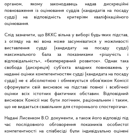
органом, якому законодавець надав дискреційні
повноваження із оцінювання суддів (кандидатів на посаду
судді) на відповідність критеріям кваліфікаційного
оцінювання.
Слід зазначити, що ВККС вільна у виборі будь-яких підстав,
з огляду на які вона може засумніватися у можливості
виставлення судді (кандидату на посаду судді)
максимального бала за показниками «рішучість і
відповідальність», «безперервний розвиток». Однак така
свобода (дискреція) суб’єкта владних повноважень у
наданні оцінки компетентностям судді (кандидата на посаду
судді) не є абсолютною і обмежується обов’язком Комісії
сформувати свій висновок на підставі повної і всебічної
оцінки всіх істотних фактичних обставин. Відповідний
висновок Комісії має бути логічним, раціональним і таким,
що не видається свавільним для стороннього спостерігача».
Надані Лисенком В.О. документи, а також його відповіді під
час послідовного обговорення показників особистої
компетентності на співбесіді були індивідуально оцінені