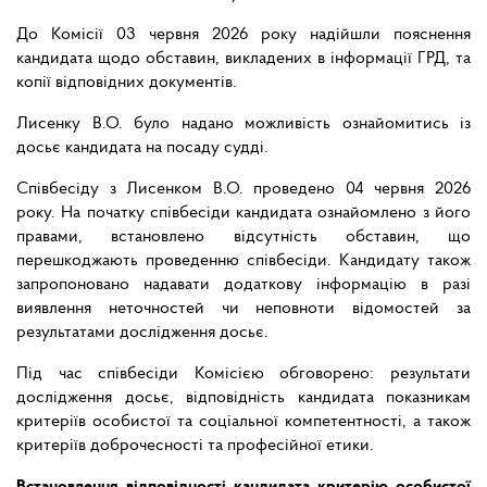
До Комісії 03 червня 2026 року надійшли пояснення
кандидата щодо обставин, викладених в інформації ГРД, та
копії відповідних документів.
Лисенку В.О. було надано можливість ознайомитись із
досьє кандидата на посаду судді.
Співбесіду з Лисенком В.О. проведено 04 червня 2026
року. На початку співбесіди кандидата ознайомлено з його
правами, встановлено відсутність обставин, що
перешкоджають проведенню співбесіди. Кандидату також
запропоновано надавати додаткову інформацію в разі
виявлення неточностей чи неповноти відомостей за
результатами дослідження досьє.
Під час співбесіди Комісією обговорено: результати
дослідження досьє, відповідність кандидата показникам
критеріїв особистої та соціальної компетентності, а також
критеріїв доброчесності та професійної етики.