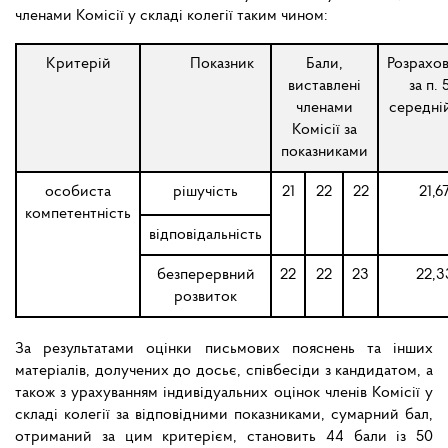
членами Комісії у складі колегії таким чином:
Критерій
Показник
Бали,
Розрахо
виставлені
за п. 
членами
середні
Комісії за
показниками
особиста
рішучість
21
22
22
21,6
компетентність
відповідальність
безперервний
22
22
23
22,3
розвиток
За результатами оцінки письмових пояснень та інших
матеріалів, долучених до досьє, співбесіди з кандидатом, а
також з урахуванням індивідуальних оцінок членів Комісії у
складі колегії за відповідними показниками, сумарний бал,
отриманий за цим критерієм, становить 44 бали із 50