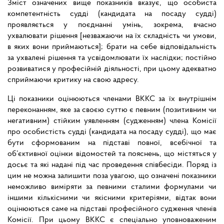
Зміст означених вище показників вказує, що особиста
компетентність судді (кандидата на посаду судді)
проявляється у поєднанні умінь, зокрема, вчасно
ухвалювати рішення [незважаючи на їх складність чи умови,
в яких вони приймаються]; брати на себе відповідальність
за ухвалені рішення та усвідомлювати їх наслідки; постійно
розвиватися у професійній діяльності, при цьому адекватно
сприймаючи критику на свою адресу.
Ці показники оцінюються членами ВККС за їх внутрішнім
переконанням, яке за своєю суттю є певним (позитивним чи
негативним) стійким уявленням (судженням) члена Комісії
про особистість судді (кандидата на посаду судді), що має
бути сформованим на підставі повної, всебічної та
об’єктивної оцінки відомостей та пояснень, що містяться у
досьє та які надані під час проведення співбесіди. Поряд із
цим не можна залишити поза увагою, що означені показники
неможливо виміряти за певними сталими формулами чи
іншими кількісними чи якісними критеріями, відтак вони
оцінюються саме на підставі професійного судження членів
Комісії. При цьому ВККС є спеціально уповноваженим