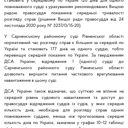
становить у середньому по Україні 120 днів для одного
повноважного судді з урахуванням рекомендованих Вищою
радою правосуддя показників середньої тривалості
розгляду справ (рішення Вищої ради правосуддя від 24
листопада 2020 року № 3237/0/15-20).
У Сарненському районному суді Рівненської області
нормативний час розгляду справ є більшим за середній по
Україні та становить 177 днів на одного суддю, тобто
перевищує середній показник по Україні. За твердженням
ДСА України, відрядження 1 (одного) судді до
Сарненського районного суду Рівненської області
дозволить вирішити питання часткового врегулювання
навантаження в цьому суді.
ДСА України також відзначає, що суттєво не вплине на
середній рівень судового навантаження та доступ до
правосуддя відрядження суддів із судів, у яких середня
кількість днів, необхідна для розгляду справ одним
повноважним суддею, менша ніж прогнозована середня
кількість днів по Україні, зазначена у графах 10–12 таблиці