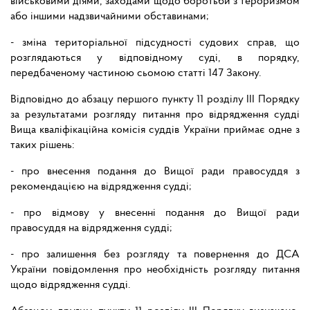
військовими діями, заходами щодо боротьби з тероризмом
або іншими надзвичайними обставинами;
- зміна територіальної підсудності судових справ, що
розглядаються у відповідному суді, в порядку,
передбаченому частиною сьомою статті 147 Закону.
Відповідно до абзацу першого пункту 11 розділу ІІІ Порядку
за результатами розгляду питання про відрядження судді
Вища кваліфікаційна комісія суддів України приймає одне з
таких рішень:
- про внесення подання до Вищої ради правосуддя з
рекомендацією на відрядження судді;
- про відмову у внесенні подання до Вищої ради
правосуддя на відрядження судді;
- про залишення без розгляду та повернення до ДСА
України повідомлення про необхідність розгляду питання
щодо відрядження судді.