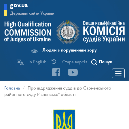
Перейти
gov.ua
до
основного
Державні сайти України
матеріалу
Людям з порушенням зору
In English
Стара версІя
Пошук
Toggle
navigatio
Головна
Про відрядження суддів до Сарненського
районного суду Рівненської області