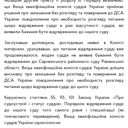
Абзацом другим пункту 11 розділу ІІІ Порядку визначено,
що Вища кваліфікаційна комісія суддів України приймає
рішення про залишення без розгляду та повернення до ДСА
України повідомлення про необхідність розгляду питання
щодо відрядження судді в разі відсутності суддів, які
виявили бажання бути відрядженими до іншого суду.
Заслухавши доповідача, дослідивши наявні в Комісії
матеріали, урахувавши, що питання відрядження судді вже
продовжувалося, жоден суддя не виявив бажання бути
відрядженим до Сарненського районного суду Рівненської
області, Вища кваліфікаційна комісія суддів України дійшла
висновку про залишення без розгляду та повернення до
ДСА України повідомлення про необхідність розгляду
питання щодо відрядження судді до цього суду.
Керуючись статтями 55, 93, 101 Закону України «Про
судоустрій і статус суддів», Порядком відрядження судді
до іншого суду того самого рівня і спеціалізації (як
тимчасового переведення), Вища кваліфікаційна комісія
суддів України одноголосно