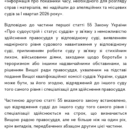
«Інформація про показники часу, необхідного для розгляду
справ і матеріалів, які надійшли до апеляційних та місцевих
судів за І квартал 2026 року».
Відповідно до частини першої статті 55 Закону України
«Про судоустрій і статус суддів» у зв’язку з неможливістю
здійснення правосуддя у відповідному суді, виявленням
надмірного рівня судового навантаження у відповідному
суді, припиненням роботи суду у зв’язку зі стихійним
лихом, військовими діями, заходами щодо боротьби з
тероризмом або іншими надзвичайними обставинами, за
рішенням Вищої ради правосуддя, ухваленим на підставі
подання Вищої кваліфікаційної комісії суддів України, суддя
може бути, за його згодою, відряджений до іншого суду
того самого рівня і спеціалізації для здійснення правосуддя.
Частиною другою статті 55 вказаного закону встановлено,
що відрядження судді до іншого суду того самого рівня і
спеціалізації здійснюється на строк, що визначається
Вищою радою правосуддя, але не більше ніж на один рік,
крім випадків, передбачених абзацом другим цієї частини.