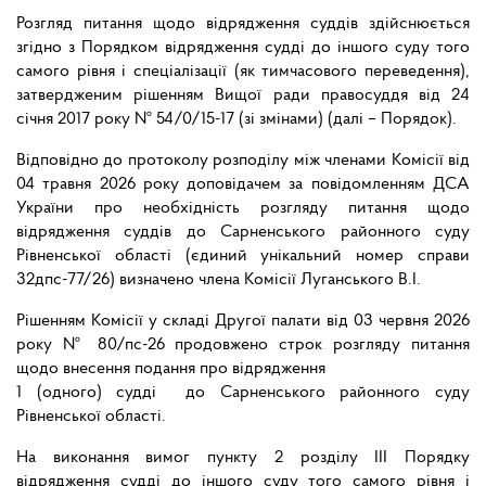
Розгляд питання щодо відрядження суддів здійснюється
згідно з Порядком відрядження судді до іншого суду того
самого рівня і спеціалізації (як тимчасового переведення),
затвердженим рішенням Вищої ради правосуддя від 24
січня 2017 року № 54/0/15-17 (зі змінами) (далі – Порядок).
Відповідно до протоколу розподілу між членами Комісії від
04 травня 2026 року доповідачем за повідомленням ДСА
України про необхідність розгляду питання щодо
відрядження суддів до Сарненського районного суду
Рівненської області (єдиний унікальний номер справи
32дпс-77/26) визначено члена Комісії Луганського В.І.
Рішенням Комісії у складі Другої палати від 03 червня 2026
року № 80/пс-26 продовжено строк розгляду питання
щодо внесення подання про відрядження
1 (одного) судді до Сарненського районного суду
Рівненської області.
На виконання вимог пункту 2 розділу III Порядку
відрядження судді до іншого суду того самого рівня і