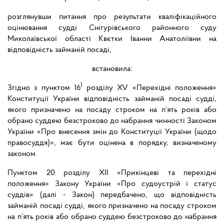
розглянувши питання про результати кваліфікаційного
оцінювання судді Снігурівського районного суду
Миколаївської області Квєтки Іванни Анатоліївни на
відповідність займаній посаді,
встановила:
1
Згідно з пунктом 16
розділу XV «Перехідні положення»
Конституції України
відповідність займаній посаді судді,
якого призначено на посаду строком на п’ять років або
обрано суддею безстроково до набрання чинності Законом
України «Про внесення змін до Конституції України (щодо
правосуддя)», має бути оцінена в порядку, визначеному
законом.
Пунктом 20 розділу XII «Прикінцеві та перехідні
положення» Закону України «Про судоустрій і статус
суддів» (далі - Закон) передбачено, що відповідність
займаній посаді судді, якого призначено на посаду строком
на п’ять років або обрано суддею безстроково до набрання