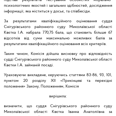
підставі результатів тестування особистих морально-
психологічних якостей і загальних здібностей, дослідження
інформації, яка міститься у досьє, та співбесіди.
За результатами кваліфікаційного оцінювання суддя
Снігурівського районного суду Миколаївської області
Квєтка І.А. набрала 770,75 бала, що становить більше 67
відсотків від суми максимально можливих балів за
результатами кваліфікаційного оцінювання всіх критеріїв.
Таким чином, Комісія дійшла висновку про відповідність
судді Снігурівського районного суду Миколаївської області
Квєтки І.А. займаній посаді.
Ураховуючи викладене, керуючись статтями 83-86, 93, 101,
пунктом 20 розділу XII «Прикінцеві та перехідні
положення» Закону, Положенням, Комісія
вирішила:
визначити, що суддя Снігурівського районного суду
Миколаївської області Квєтка Іванна Анатоліївна за