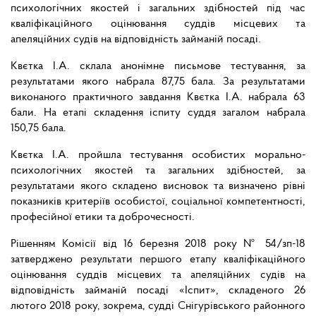
психологічних якостей і загальних здібностей під час
кваліфікаційного оцінювання суддів місцевих та
апеляційних судів на відповідність займаній посаді.
Квєтка І.А. склала анонімне письмове тестування, за
результатами якого набрала 87,75 бала. За результатами
виконаного практичного завдання Квєтка І.А. набрала 63
бали. На етапі складення іспиту суддя загалом набрала
150,75 бала.
Квєтка І.А. пройшла тестування особистих морально-
психологічних якостей та загальних здібностей, за
результатами якого складено висновок та визначено рівні
показників критеріїв особистої, соціальної компетентності,
професійної етики та доброчесності.
Рішенням Комісії від 16 березня 2018 року № 54/зп-18
затверджено результати першого етапу кваліфікаційного
оцінювання суддів місцевих та апеляційних судів на
відповідність займаній посаді «Іспит», складеного 26
лютого 2018 року, зокрема, судді Снігурівського районного