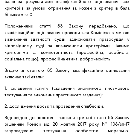
балів за результатами кваліфікаційного оцінювання всіх
критеріїв за умови отримання за кожен з критеріїв бала
більшого за 0.
Положеннями статті 83 Закону передбачено, що
кваліфікаційне оцінювання проводиться Комісією з метою
визначення здатності судді здійснювати правосуддя у
відповідному суді за визначеними критеріями. Такими
критеріями є: компетентність (професійна, особиста,
соціальна тощо), професійна етика, доброчесність.
Згідно зі статтею 85 Закону кваліфікаційне оцінювання
включає такі етапи:
1. складення іспиту (складення анонімного письмового
тестування та виконання практичного завдання);
2. дослідження досьє та проведення співбесіди.
Відповідно до положень частини третьої статті 85 Закону
рішенням Комісії від 20 жовтня 2017 року № 106/зп-17
запроваджено тестування особистих морально-