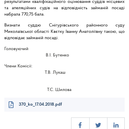
результатами кваліфікаційного оцінювання суддів місцевих
та апеляційних судів на відповідність займаній посаді
набрала 770,75 бала.
Визнати суддю Снігурівського районного суду
Миколаївської області Квєтку Іванну Анатоліївну такою, що
відповідає займаній посаді.
Головуючий
В.І. Бутенко
Члени Комісії:
Т.В. Лукаш
Т.С. Шилова
370_ko_17.04.2018.pdf