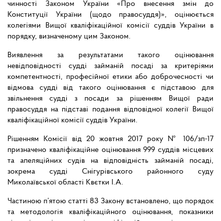
чинності Законом України «Про внесення змін до
Конституції України (щодо правосуддя)», оцінюється
колегіями Вищої кваліфікаційної комісії суддів України в
порядку, визначеному цим Законом.
Виявлення за результатами такого оцінювання
невідповідності судді займаній посаді за критеріями
компетентності, професійної етики або доброчесності чи
відмова судді від такого оцінювання є підставою для
звільнення судді з посади за рішенням Вищої ради
правосуддя на підставі подання відповідної колегії Вищої
кваліфікаційної комісії суддів України.
Рішенням Комісії від 20 жовтня 2017 року № 106/зп-17
призначено кваліфікаційне оцінювання 999 суддів місцевих
та апеляційних судів на відповідність займаній посаді,
зокрема судді Снігурівського районного суду
Миколаївської області Квєтки І.А.
Частиною п’ятою статті 83 Закону встановлено, що порядок
та методологія кваліфікаційного оцінювання, показники