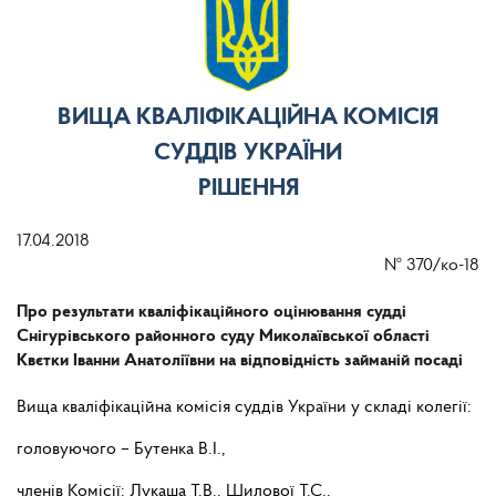
ВИЩА КВАЛІФІКАЦІЙНА КОМІСІЯ
СУДДІВ УКРАЇНИ
РІШЕННЯ
17.04.2018
№
370/ко-18
Про результати кваліфікаційного оцінювання судді
Снігурівського районного суду Миколаївської області
Квєтки Іванни Анатоліївни на відповідність займаній посаді
Вища кваліфікаційна комісія суддів України у складі колегії:
головуючого – Бутенка В.І.,
членів Комісії: Лукаша Т.В., Шилової Т.С.,