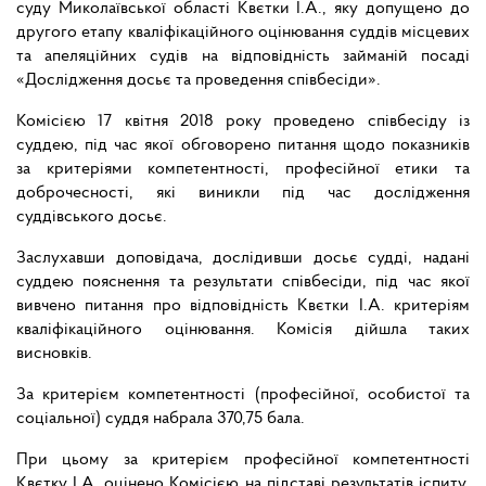
суду Миколаївської області Квєтки І.А., яку допущено до
другого етапу кваліфікаційного оцінювання суддів місцевих
та апеляційних судів на відповідність займаній посаді
«Дослідження досьє та проведення співбесіди».
Комісією 17 квітня 2018 року проведено співбесіду із
суддею, під час якої обговорено питання щодо показників
за критеріями компетентності, професійної етики та
доброчесності, які виникли під час дослідження
суддівського досьє.
Заслухавши доповідача, дослідивши досьє судді, надані
суддею пояснення та результати співбесіди, під час якої
вивчено питання про відповідність Квєтки І.А. критеріям
кваліфікаційного оцінювання. Комісія дійшла таких
висновків.
За критерієм компетентності (професійної, особистої та
соціальної) суддя набрала 370,75 бала.
При цьому за критерієм професійної компетентності
Квєтку І.А. оцінено Комісією на підставі результатів іспиту,