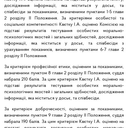
дослідження інформації, яка міститься у досьє, та
співбесіди за показниками, визначеними пунктами 1-5 глави
2 розділу II Положення. За критеріями особистої та
соціальної компетентності Квєтку І.А. оцінено Комісією на
підставі результатів тестування особистих морально-
психологічних якостей і загальних здібностей, дослідження
інформації, яка міститься у досьє, та співбесіди з
урахуванням показників, визначених пунктами 6-7 глави 2
розділу II Положення.
За критерієм професійної етики, оціненим за показниками,
визначеними пунктом 8 глави 2 розділу II Положення, суддя
набрала 210 балів. За цим критерієм Квєтку І.А. оцінено на
підставі результатів тестування особистих морально-
психологічних якостей і загальних здібностей, дослідження
інформації, яка міститься у досьє, та співбесіди.
За критерієм доброчесності, оціненим за показниками,
визначеними пунктом 9 глави 2 розділу II Положення, суддя
набрала 190 балів. За цим критерієм Квєтку І.А. оцінено на