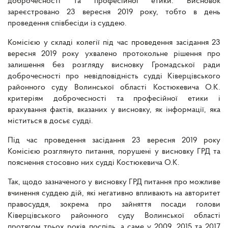
доброчесності та професійної етики. Висновок
зареєстровано 23 вересня 2019 року, тобто в день
проведення співбесіди із суддею.
Комісією у складі колегії під час проведення засідання 23
вересня 2019 року ухвалено протокольне рішення про
залишення без розгляду висновку Громадської ради
доброчесності про невідповідність судді Ківерцівського
районного суду Волинської області Костюкевича О.К.
критеріям доброчесності та професійної етики і
врахування фактів, вказаних у висновку, як інформації, яка
міститься в досьє судді.
Під час проведення засідання 23 вересня 2019 року
Комісією розглянуто питання, порушені у висновку ГРД та
пояснення стосовно них судді Костюкевича О.К.
Так, щодо зазначеного у висновку ГРД питання про можливе
вчинення суддею дій, які негативно впливають на авторитет
правосуддя, зокрема про зайняття посади голови
Ківерцівського районного суду Волинської області
протягом трьох років поспіль, а саме у 2009, 2015 та 2017