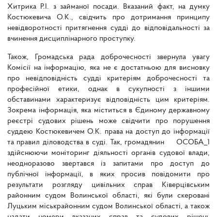
Хитрика Р.І. з займаної посади. Вказаний факт, на думку
Костюкевича О.К., свідчить про дотримання принципу
невідворотності притягнення судді до відповідальності за
вчинення дисциплінарного проступку.
Також, Громадська рада доброчесності звернула увагу
Комісії на інформацію, яка не є достатньою для висновку
про невідповідність судді критеріям доброчесності та
професійної етики, однак в сукупності з іншими
обставинами характеризує відповідність цим критеріям.
Зокрема інформація, яка міститься в Єдиному державному
реєстрі судових рішень може свідчити про порушення
суддею Костюкевичем О.К. права на доступ до інформації
та правил діловодства в суді. Так, громадянин
_ _
ОСОБА_1
здійснюючи моніторинг діяльності органів судової влади,
неодноразово звертався із запитами про доступ до
публічної інформації, в яких просив повідомити про
результати розгляду цивільних справ Ківерцівським
районним судом Волинської області, які були скеровані
Луцьким міськрайонним судом Волинської області, а також