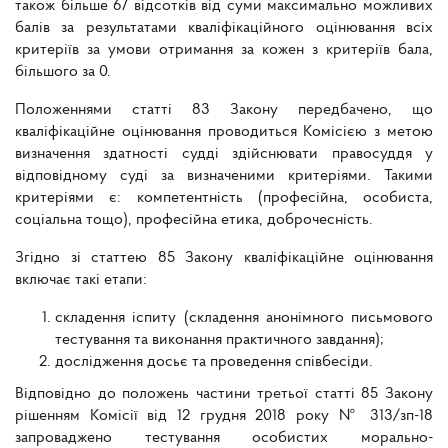
також більше 67 відсотків від суми максимально можливих
балів за результатами кваліфікаційного оцінювання всіх
критеріїв за умови отримання за кожен з критеріїв бала,
більшого за 0.
Положеннями статті 83 Закону передбачено, що
кваліфікаційне оцінювання проводиться Комісією з метою
визначення здатності судді здійснювати правосуддя у
відповідному суді за визначеними критеріями. Такими
критеріями є: компетентність (професійна, особиста,
соціальна тощо), професійна етика, доброчесність.
Згідно зі статтею 85 Закону кваліфікаційне оцінювання
включає такі етапи:
складення іспиту (складення анонімного письмового
тестування та виконання практичного завдання);
дослідження досьє та проведення співбесіди.
Відповідно до положень частини третьої статті 85 Закону
рішенням Комісії від 12 грудня 2018 року № 313/зп-18
запроваджено тестування особистих морально-