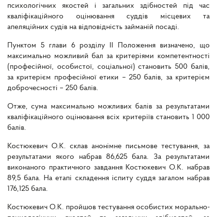
психологічних якостей і загальних здібностей під час
кваліфікаційного оцінювання суддів місцевих та
апеляційних судів на відповідність займаній посаді.
Пунктом 5 глави 6 розділу II Положення визначено, що
максимально можливий бал за критеріями компетентності
(професійної, особистої, соціальної) становить 500 балів,
за критерієм професійної етики – 250 балів, за критерієм
доброчесності – 250 балів.
Отже, сума максимально можливих балів за результатами
кваліфікаційного оцінювання всіх критеріїв становить 1 000
балів.
Костюкевич О.К. склав анонімне письмове тестування, за
результатами якого набрав 86,625 бала. За результатами
виконаного практичного завдання Костюкевич О.К. набрав
89,5 бала. На етапі складення іспиту суддя загалом набрав
176,125 бала.
Костюкевич О.К. пройшов тестування особистих морально-