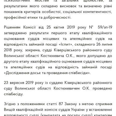
психологічних якостей та загальних здібностей, за
результатами якого складено висновок та визначено рівні
показників критеріїв особистої, соціальної компетентності,
професійної етики та доброчесності.
Рішенням Комісії від 25 квітня 2019 року № 59/зп-19
затверджено результати першого етапу кваліфікаційного
оцінювання суддів місцевих та апеляційних судів на
відповідність займаній посаді «Іспит», складеного 26 липня
2018 року, зокрема, судді Ківерцівського районного суду
Волинської області Костюкевича О.К., якого допущено до
другого етапу кваліфікаційного оцінювання суддів місцевих
та апеляційних судів на відповідність займаній посаді
«Дослідження досьє та проведення співбесіди».
23 вересня 2019 року із суддею Ківерцівського районного
суду Волинської області Костюкевичем О.К. проведено
співбесіду.
Згідно з положеннями статті 87 Закону з метою сприяння
Вищій кваліфікаційній комісіє суддів України у встановленні
відповідності судді (кандидата на посаду судді) критеріям