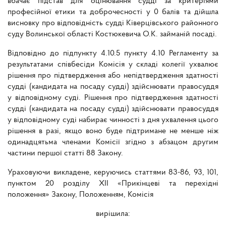
вбачає підстав для оцінювання судді за критеріями
професійної етики та доброчесності у 0 балів та дійшла
висновку про відповідність судді Ківерцівського районного
суду Волинської області Костюкевича О.К. займаній посаді.
Відповідно до підпункту 4.10.5 пункту 4.10 Регламенту за
результатами співбесіди Комісія у складі колегії ухвалює
рішення про підтвердження або непідтвердження здатності
судді (кандидата на посаду судді) здійснювати правосуддя
у відповідному суді. Рішення про підтвердження здатності
судді (кандидата на посаду судді) здійснювати правосуддя
у відповідному суді набирає чинності з дня ухвалення цього
рішення в разі, якщо воно буде підтримане не менше ніж
одинадцятьма членами Комісії згідно з абзацом другим
частини першої статті 88 Закону.
Ураховуючи викладене, керуючись статтями 83-86, 93, 101,
пунктом 20 розділу XII «Прикінцеві та перехідні
положення» Закону, Положенням, Комісія
вирішила: