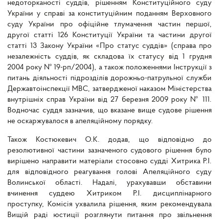
недоторканості суддів, рішенням Конституційного суду
України у справі за конституційним поданням Верховного
суду України про офіційне тлумачення частин першої,
другої статті 126 Конституції України та частини другої
статті 13 Закону України «Про статус суддів» (справа про
незалежність суддів, як складова їх статусу від 1 грудня
2004 року № 19-рп/2004), а також положеннями Інструкції з
питань діяльності підрозділів дорожньо-патрульної служби
Державтоінспекції МВС, затвердженої наказом Міністерства
внутрішніх справ України від 27 березня 2009 року № 111.
Водночас суддя зазначив, що вказане вище судове рішення
не оскаржувалося в апеляційному порядку.
Також Костюкевич О.К. додав, що відповідно до
резолютивної частини зазначеного судового рішення було
вирішено направити матеріали стосовно судді Хитрика Р.І.
для відповідного реагування голові Апеляційного суду
Волинської області. Надалі, урахувавши обставини
вчинення суддею Хитриком Р.І. дисциплінарного
проступку, Комісія ухвалила рішення, яким рекомендувала
Вищій раді юстиції розглянути питання про звільнення