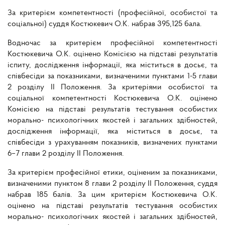
За критерієм компетентності (професійної, особистої та
соціальної) суддя Костюкевич О.К. набрав 395,125 бала.
Водночас за критерієм професійної компетентності
Костюкевича О.К. оцінено Комісією на підставі результатів
іспиту, дослідження інформації, яка міститься в досьє, та
співбесіди за показниками, визначеними пунктами 1-5 глави
2 розділу II Положення. За критеріями особистої та
соціальної компетентності Костюкевича О.К. оцінено
Комісією на підставі результатів тестування особистих
морально- психологічних якостей і загальних здібностей,
дослідження інформації, яка міститься в досьє, та
співбесіди з урахуванням показників, визначених пунктами
6–7 глави 2 розділу II Положення.
За критерієм професійної етики, оціненим за показниками,
визначеними пунктом 8 глави 2 розділу II Положення, суддя
набрав 185 балів. За цим критерієм Костюкевича О.К.
оцінено на підставі результатів тестування особистих
морально- психологічних якостей і загальних здібностей,