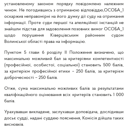
установленому законом порядку повідомлено належним
чином. Не погодившись з отриманою відповіддю,ОСОБА_1
оскаржив неправомірні на його думку дії суду на отримання
інформації. Проте суди першої та апеляційної інстанцій не
знайшли підстав для задоволення позовних вимог ОСОБА_1
щодо порушення Ківерцівським районним судом
Волинської області права на інформацію.
Пунктом 5 глави 6 розділу II Положення визначено, що
максимально можливий бал за критеріями компетентності
(професійної, особистої, соціальної) становить 500 балів,
за критерієм професійної етики – 250 балів, за критерієм
доброчесності – 250 балів.
Отже, сума максимально можливих балів за результатами
кваліфікаційного оцінювання всіх критеріїв становить 1 000
балів.
Урахувавши викладене, заслухавши доповідача, дослідивши
досьє судді, надані суддею пояснення, Комісія дійшла таких
висновків.