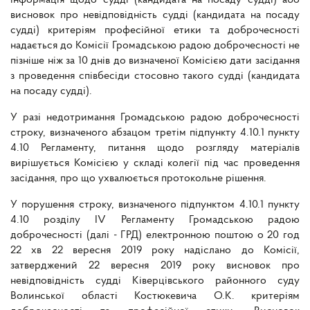
інформація щодо судді (кандидата на посаду судді) або
висновок про невідповідність судді (кандидата на посаду
судді) критеріям професійної етики та доброчесності
надається до Комісії Громадською радою доброчесності не
пізніше ніж за 10 днів до визначеної Комісією дати засідання
з проведення співбесіди стосовно такого судді (кандидата
на посаду судді).
У разі недотримання Громадською радою доброчесності
строку, визначеного абзацом третім підпункту 4.10.1 пункту
4.10 Регламенту, питання щодо розгляду матеріалів
вирішується Комісією у складі колегії під час проведення
засідання, про що ухвалюється протокольне рішення.
У порушення строку, визначеного підпунктом 4.10.1 пункту
4.10 розділу IV Регламенту Громадською радою
доброчесності (далі - ГРД) електронною поштою о 20 год
22 хв 22 вересня 2019 року надіслано до Комісії,
затверджений 22 вересня 2019 року висновок про
невідповідність судді Ківерцівського районного суду
Волинської області Костюкевича О.К. критеріям