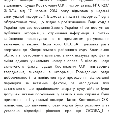
надати номери вказаних справ та судових рішень
відповідно. Суддя Костюкевич О.К. листом за вих. № 01-23/
Ж-3/14 від 17 червня 2014 року відмовив у наданні
запитуваної інформації. Відмова в наданні інформації була
обґрунтована тим, що згідно з роз’ясненнями Ради суддів
України про застосування Закону України «Про доступ до
публічної інформації» отримання інформації з питань
здійснення правосуддя не є предметом регулювання
зазначеного закону. Після чого ОСОБА_1 декілька разів
звертався до Ківерцівського районного суду Волинської
області з повторними запитами, в яких вказував про факти
зміни єдиних унікальних номерів справ. В цілому щодо
зазначеного факту, суддя Костюкевич О.К. підтвердив
твердження, викладені в інформації Громадської ради
доброчесності та повідомив про проведення відповідної
перевірки за вказаним фактом, за наслідками якої
встановлено, що працівниками апарату суду дійсно були
допущені вказані порушення, у зв’язку з чим справам були
присвоєні інші унікальні номери. Також Костюкевич О.К.
повідомив, що зазначені справи надалі було розглянуто та
ухвалено відповідні рішення, про що ОСОБА_1 в