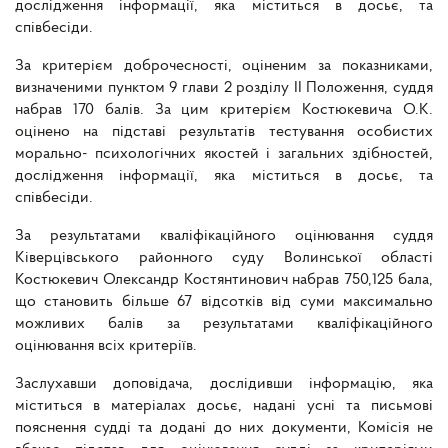
дослідження інформації, яка міститься в досьє, та
співбесіди.
За критерієм доброчесності, оціненим за показниками,
визначеними пунктом 9 глави 2 розділу II Положення, суддя
набрав 170 балів. За цим критерієм Костюкевича О.К.
оцінено на підставі результатів тестування особистих
морально- психологічних якостей і загальних здібностей,
дослідження інформації, яка міститься в досьє, та
співбесіди.
За результатами кваліфікаційного оцінювання суддя
Ківерцівського районного суду Волинської області
Костюкевич Олександр Костянтинович набрав 750,125 бала,
що становить більше 67 відсотків від суми максимально
можливих балів за результатами кваліфікаційного
оцінювання всіх критеріїв.
Заслухавши доповідача, дослідивши інформацію, яка
міститься в матеріалах досьє, надані усні та письмові
пояснення судді та додані до них документи, Комісія не