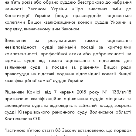
на п’ять років або обрано суддею безстроково до набрання
чинності Законом України «Про внесення змін до
Конституції України (щодо правосуддя)», оцінюється
колегіями Вищої кваліфікаційної комісії суддів України в
порядку, визначеному цим Законом.
Виявлення за результатами такого оцінювання
невідповідності судді займаній посаді за критеріями
компетентності, професійної етики або доброчесності чи
відмова судді від такого оцінювання є підставою для
звільнення судді з посади за рішенням Вищої ради
правосуддя на підставі подання відповідної колегії Вищої
кваліфікаційної комісії суддів України.
Рішенням Комісії від 7 червня 2018 року № 133/зп-18
призначено кваліфікаційне оцінювання суддів місцевих та
апеляційних судів на відповідність займаній посаді, зокрема
судді Ківерцівського районного суду Волинської області
Костюкевича О.К.
Частиною п’ятою статті 83 Закону встановлено, що порядок