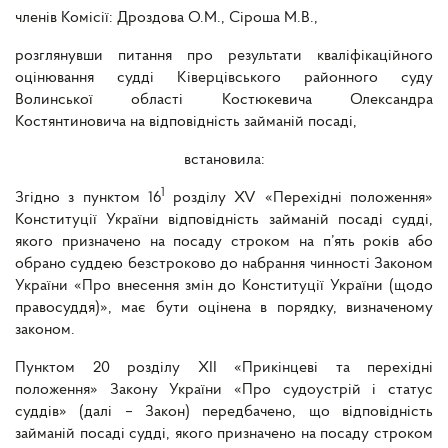
членів Комісії: Дроздова О.М., Сіроша М.В.,
розглянувши питання про результати кваліфікаційного
оцінювання судді Ківерцівського районного суду
Волинської області Костюкевича Олександра
Костянтиновича на відповідність займаній посаді,
встановила:
1
Згідно з пунктом 16
розділу XV «Перехідні положення»
Конституції України відповідність займаній посаді судді,
якого призначено на посаду строком на п’ять років або
обрано суддею безстроково до набрання чинності Законом
України «Про внесення змін до Конституції України (щодо
правосуддя)», має бути оцінена в порядку, визначеному
законом.
Пунктом 20 розділу XII «Прикінцеві та перехідні
положення» Закону України «Про судоустрій і статус
суддів» (далі – Закон) передбачено, що відповідність
займаній посаді судді, якого призначено на посаду строком