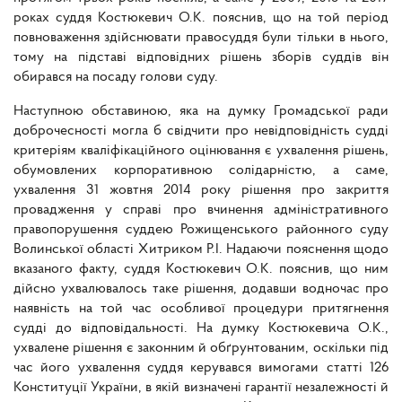
роках суддя Костюкевич О.К. пояснив, що на той період
повноваження здійснювати правосуддя були тільки в нього,
тому на підставі відповідних рішень зборів суддів він
обирався на посаду голови суду.
Наступною обставиною, яка на думку Громадської ради
доброчесності могла б свідчити про невідповідність судді
критеріям кваліфікаційного оцінювання є ухвалення рішень,
обумовлених корпоративною солідарністю, а саме,
ухвалення 31 жовтня 2014 року рішення про закриття
провадження у справі про вчинення адміністративного
правопорушення суддею Рожищенського районного суду
Волинської області Хитриком Р.І. Надаючи пояснення щодо
вказаного факту, суддя Костюкевич О.К. пояснив, що ним
дійсно ухвалювалось таке рішення, додавши водночас про
наявність на той час особливої процедури притягнення
судді до відповідальності. На думку Костюкевича О.К.,
ухвалене рішення є законним й обґрунтованим, оскільки під
час його ухвалення суддя керувався вимогами статті 126
Конституції України, в якій визначені гарантії незалежності й