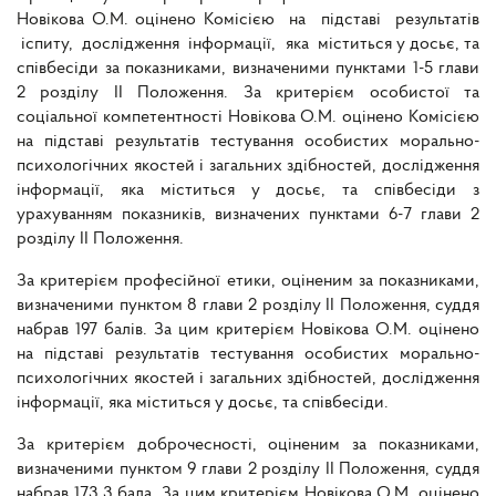
Новікова О.М. оцінено Комісією на підставі результатів
іспиту, дослідження інформації, яка міститься у досьє, та
співбесіди за показниками, визначеними пунктами 1-5 глави
2 розділу II Положення. За критерієм особистої та
соціальної компетентності Новікова О.М. оцінено Комісією
на підставі результатів тестування особистих морально-
психологічних якостей і загальних здібностей, дослідження
інформації, яка міститься у досьє, та співбесіди з
урахуванням показників, визначених пунктами 6-7 глави 2
розділу II Положення.
За критерієм професійної етики, оціненим за показниками,
визначеними пунктом 8 глави 2 розділу II Положення, суддя
набрав 197 балів. За цим критерієм Новікова О.М. оцінено
на підставі результатів тестування особистих морально-
психологічних якостей і загальних здібностей, дослідження
інформації, яка міститься у досьє, та співбесіди.
За критерієм доброчесності, оціненим за показниками,
визначеними пунктом 9 глави 2 розділу II Положення, суддя
набрав 173,3 бала. За цим критерієм Новікова О.М. оцінено