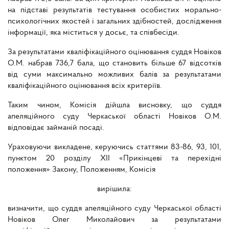
на підставі результатів тестування особистих морально-
психологічних якостей і загальних здібностей, дослідження
інформації, яка міститься у досьє, та співбесіди.
За результатами кваліфікаційного оцінювання суддя Новіков
О.М. набрав 736,7 бала, що становить більше 67 відсотків
від суми максимально можливих балів за результатами
кваліфікаційного оцінювання всіх критеріїв.
Таким чином, Комісія дійшла висновку, що суддя
апеляційного суду Черкаської області Новіков О.М.
відповідає займаній посаді.
Ураховуючи викладене, керуючись статтями 83-86, 93, 101,
пунктом 20 розділу XII «Прикінцеві та перехідні
положення» Закону, Положенням, Комісія
вирішила:
визначити, що суддя апеляційного суду Черкаської області
Новіков Олег Миколайович за результатами