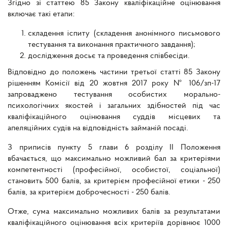
Згідно зі статтею 85 Закону кваліфікаційне оцінювання
включає такі етапи:
складення іспиту (складення анонімного письмового
тестування та виконання практичного завдання);
дослідження досьє та проведення співбесіди.
Відповідно до положень частини третьої статті 85 Закону
рішенням Комісії від 20 жовтня 2017 року № 106/зп-17
запроваджено тестування особистих морально-
психологічних якостей і загальних здібностей під час
кваліфікаційного оцінювання суддів місцевих та
апеляційних судів на відповідність займаній посаді.
З приписів пункту 5 глави 6 розділу II Положення
вбачається, що максимально можливий бал за критеріями
компетентності (професійної, особистої, соціальної)
становить 500 балів, за критерієм професійної етики - 250
балів, за критерієм доброчесності - 250 балів.
Отже, сума максимально можливих балів за результатами
кваліфікаційного оцінювання всіх критеріїв дорівнює 1000