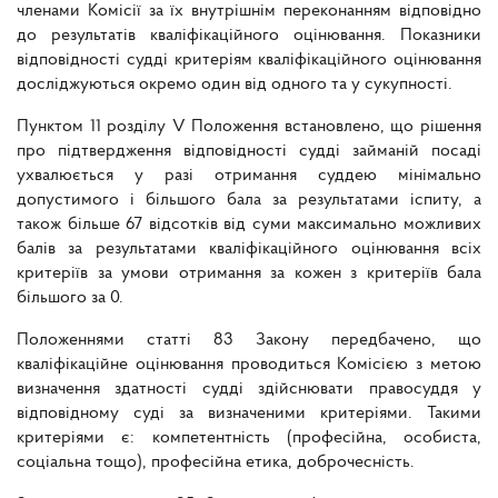
членами Комісії за їх внутрішнім переконанням відповідно
до результатів кваліфікаційного оцінювання. Показники
відповідності судді критеріям кваліфікаційного оцінювання
досліджуються окремо один від одного та у сукупності.
Пунктом 11 розділу V Положення встановлено, що рішення
про підтвердження відповідності судді займаній посаді
ухвалюється у разі отримання суддею мінімально
допустимого і більшого бала за результатами іспиту, а
також більше 67 відсотків від суми максимально можливих
балів за результатами кваліфікаційного оцінювання всіх
критеріїв за умови отримання за кожен з критеріїв бала
більшого за 0.
Положеннями статті 83 Закону передбачено, що
кваліфікаційне оцінювання проводиться Комісією з метою
визначення здатності судді здійснювати правосуддя у
відповідному суді за визначеними критеріями. Такими
критеріями є: компетентність (професійна, особиста,
соціальна тощо), професійна етика, доброчесність.