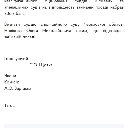
кваліфікаційного оцінювання суддів місцевих та
апеляційних судів на відповідність займаній посаді набрав
736,7 бала.
Визнати суддю апеляційного суду Черкаської області
Новікова Олега Миколайовича таким, що відповідає
займаній посаді.
Головуючий
С.О. Щотка
Члени
Комісії
А.О. Заріцька
Ю.Г
Тітов