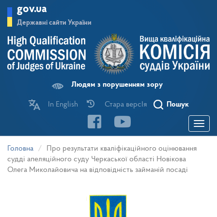
Перейти
gov.ua
до
основного
Державні сайти України
матеріалу
Людям з порушенням зору
In English
Стара версІя
Пошук
Toggle
navigatio
Головна
Про результати кваліфікаційного оцінювання
судді апеляційного суду Черкаської області Новікова
Олега Миколайовича на відповідність займаній посаді