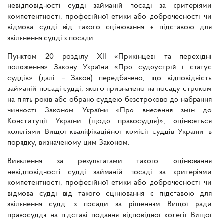
невідповідності судді займаній посаді за критеріями
компетентності, професійної етики або доброчесності чи
відмова судді від такого оцінювання є підставою для
звільнення судді з посади.
Пунктом 20 розділу XII «Прикінцеві та перехідні
положення» Закону України «Про судоустрій і статус
суддів» (далі – Закон) передбачено, що відповідність
займаній посаді судді, якого призначено на посаду строком
на п’ять років або обрано суддею безстроково до набрання
чинності Законом України «Про внесення змін до
Конституції України (щодо правосуддя)», оцінюється
колегіями Вищої кваліфікаційної комісії суддів України в
порядку, визначеному цим Законом.
Виявлення за результатами такого оцінювання
невідповідності судді займаній посаді за критеріями
компетентності, професійної етики або доброчесності чи
відмова судді від такого оцінювання є підставою для
звільнення судді з посади за рішенням Вищої ради
правосуддя на підставі подання відповідної колегії Вищої