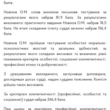
балів.
Новіков О.М. склав анонімне письмове тестування, за
результатами якого набрав 81,9 бала. За результатами
виконаного практичного завдання Новіков О.М. набрав 74,5
бала. На етапі складення іспиту суддя загалом набрав 156,4
бала.
Новіков О.М. пройшов тестування особистих морально-
психологічних якостей та загальних здібностей, за
результатами якого складено висновок та визначено рівні
показників критеріїв особистої, соціальної компетентності,
професійної етики та доброчесності.
З урахуванням викладеного, заслухавши доповідача,
дослідивши досьє судді, надані суддею пояснення, Комісія
дійшла таких висновків.
За критерієм компетентності (професійної, особистої та
соціальної) суддя набрав 366,4 бала.
При цьому за критерієм професійної компетентності