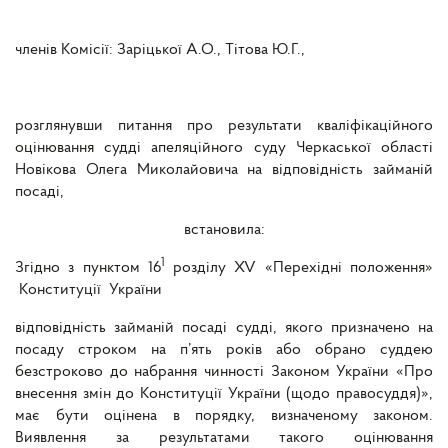
членів Комісії: Заріцької А.О., Тітова Ю.Г.,
розглянувши питання про результати кваліфікаційного
оцінювання судді апеляційного суду Черкаської області
Новікова Олега Миколайовича на відповідність займаній
посаді,
встановила:
1
Згідно з пунктом 16
розділу XV «Перехідні положення»
Конституції України
відповідність займаній посаді судді, якого призначено на
посаду строком на п’ять років або обрано суддею
безстроково до набрання чинності Законом України «Про
внесення змін до Конституції України (щодо правосуддя)»,
має бути оцінена в порядку, визначеному законом.
Виявлення за результатами такого оцінювання