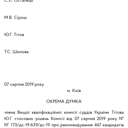
С.Л. Остапець
М.В. Сірош
Ю.Г. Тітов
Т.С. Шилова
07 серпня 2019 року
м. Київ
ОКРЕМА ДУМКА
члена Вищої кваліфікаційної комісії суддів України Тітова
Ю.Г. стосовно рішень Комісії від 07 серпня 2019 року №
№ 173/дс-19-639/дс-19 про рекомендування 467 кандидатів