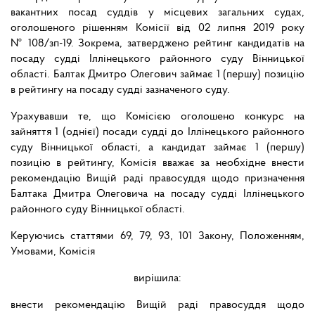
вакантних посад суддів у місцевих загальних судах,
оголошеного рішенням Комісії від 02 липня 2019 року
№ 108/зп-19. Зокрема, затверджено рейтинг кандидатів на
посаду судді Іллінецького районного суду Вінницької
області. Балтак Дмитро Олегович займає 1 (першу) позицію
в рейтингу на посаду судді зазначеного суду.
Урахувавши те, що Комісією оголошено конкурс на
зайняття 1 (однієї) посади судді до Іллінецького районного
суду Вінницької області, а кандидат займає 1 (першу)
позицію в рейтингу, Комісія вважає за необхідне внести
рекомендацію Вищій раді правосуддя щодо призначення
Балтака Дмитра Олеговича на посаду судді Іллінецького
районного суду Вінницької області.
Керуючись статтями 69, 79, 93, 101 Закону, Положенням,
Умовами, Комісія
вирішила:
внести рекомендацію Вищій раді правосуддя щодо