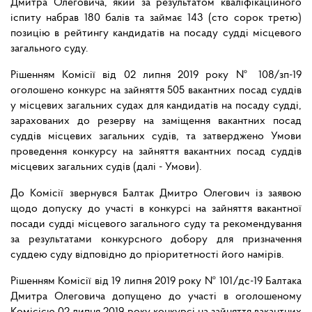
Дмитра Олеговича, який за результатом кваліфікаційного
іспиту набрав 180 балів та займає 143 (сто сорок третю)
позицію в рейтингу кандидатів на посаду судді місцевого
загального суду.
Рішенням Комісії від 02 липня 2019 року № 108/зп-19
оголошено конкурс на зайняття 505 вакантних посад суддів
у місцевих загальних судах для кандидатів на посаду судді,
зарахованих до резерву на заміщення вакантних посад
суддів місцевих загальних судів, та затверджено Умови
проведення конкурсу на зайняття вакантних посад суддів
місцевих загальних судів (далі - Умови).
До Комісії звернувся Балтак Дмитро Олегович із заявою
щодо допуску до участі в конкурсі на зайняття вакантної
посади судді місцевого загального суду та рекомендування
за результатами конкурсного добору для призначення
суддею суду відповідно до пріоритетності його намірів.
Рішенням Комісії від 19 липня 2019 року № 101/дс-19 Балтака
Дмитра Олеговича допущено до участі в оголошеному