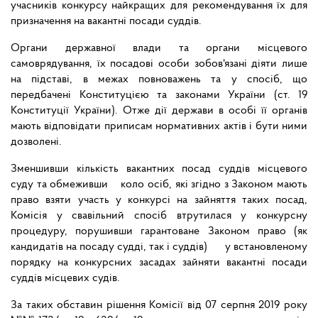
учасників конкурсу найкращих для рекомендування їх для
призначення на вакантні посади суддів.
Органи державної влади та органи місцевого
самоврядування, їх посадові особи зобов'язані діяти лише
на підставі, в межах повноважень та у спосіб, що
передбачені Конституцією та законами України (ст. 19
Конституції України). Отже дії держави в особі її органів
мають відповідати приписам нормативних актів і бути ними
дозволені.
Зменшивши кількість вакантних посад суддів місцевого
суду та обмеживши коло осіб, які згідно з Законом мають
право взяти участь у конкурсі на зайняття таких посад,
Комісія у свавільний спосіб втрутилася у конкурсну
процедуру, порушивши гарантоване Законом право (як
кандидатів на посаду судді, так і суддів) у встановленому
порядку на конкурсних засадах зайняти вакантні посади
суддів місцевих судів.
За таких обставин рішення Комісії від 07 серпня 2019 року