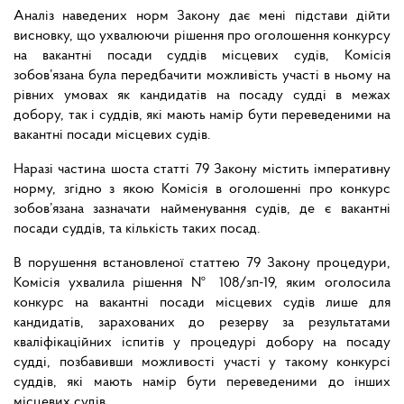
Аналіз наведених норм Закону дає мені підстави дійти
висновку, що ухвалюючи рішення про оголошення конкурсу
на вакантні посади суддів місцевих судів, Комісія
зобов’язана була передбачити можливість участі в ньому на
рівних умовах як кандидатів на посаду судді в межах
добору, так і суддів, які мають намір бути переведеними на
вакантні посади місцевих судів.
Наразі частина шоста статті 79 Закону містить імперативну
норму, згідно з якою Комісія в оголошенні про конкурс
зобов’язана зазначати найменування судів, де є вакантні
посади суддів, та кількість таких посад.
В порушення встановленої статтею 79 Закону процедури,
Комісія ухвалила рішення № 108/зп-19, яким оголосила
конкурс на вакантні посади місцевих судів лише для
кандидатів, зарахованих до резерву за результатами
кваліфікаційних іспитів у процедурі добору на посаду
судді, позбавивши можливості участі у такому конкурсі
суддів, які мають намір бути переведеними до інших
місцевих судів.