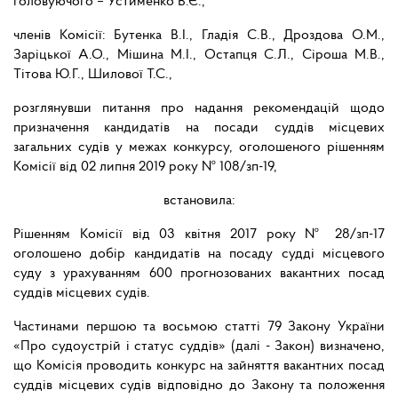
головуючого – Устименко В.Є.,
членів Комісії: Бутенка В.І., Гладія С.В., Дроздова О.М.,
Заріцької А.О., Мішина М.І., Остапця С.Л., Сіроша М.В.,
Тітова Ю.Г., Шилової Т.С.,
розглянувши питання про надання рекомендацій щодо
призначення кандидатів на посади суддів місцевих
загальних судів у межах конкурсу, оголошеного рішенням
Комісії від 02 липня 2019 року № 108/зп-19,
встановила:
Рішенням Комісії від 03 квітня 2017 року № 28/зп-17
оголошено добір кандидатів на посаду судді місцевого
суду з урахуванням 600 прогнозованих вакантних посад
суддів місцевих судів.
Частинами першою та восьмою статті 79 Закону України
«Про судоустрій і статус суддів» (далі - Закон) визначено,
що Комісія проводить конкурс на зайняття вакантних посад
суддів місцевих судів відповідно до Закону та положення