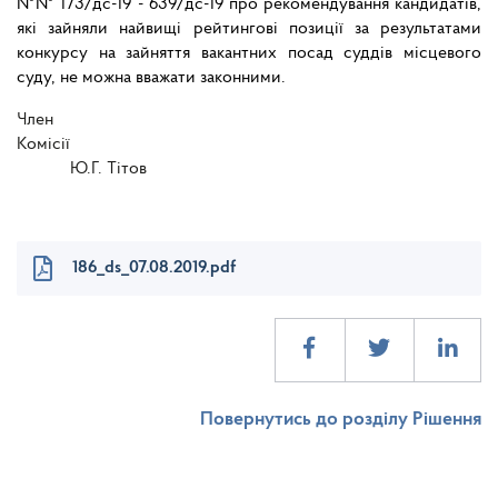
№№ 173/дс-19 - 639/дс-19 про рекомендування кандидатів,
які зайняли найвищі рейтингові позиції за результатами
конкурсу на зайняття вакантних посад суддів місцевого
суду, не можна вважати законними.
Член
Комісі
Ю.Г. Тітов
186_ds_07.08.2019.pdf
Повернутись до розділу Рішення