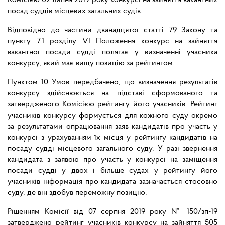
Комісією 02 липня 2019 року конкурсі на зайняття вакантних
посад суддів місцевих загальних судів.
Відповідно до частини дванадцятої статті 79 Закону та
пункту 7.1 розділу VI Положення конкурс на зайняття
вакантної посади судді полягає у визначенні учасника
конкурсу, який має вищу позицію за рейтингом.
Пунктом 10 Умов передбачено, що визначення результатів
конкурсу здійснюється на підставі сформованого та
затвердженого Комісією рейтингу його учасників. Рейтинг
учасників конкурсу формується для кожного суду окремо
за результатами опрацювання заяв кандидатів про участь у
конкурсі з урахуванням їх місця у рейтингу кандидатів на
посаду судді місцевого загального суду. У разі звернення
кандидата з заявою про участь у конкурсі на заміщення
посади судді у двох і більше судах у рейтингу його
учасників інформація про кандидата зазначається стосовно
суду, де він здобув переможну позицію.
Рішенням Комісії від 07 серпня 2019 року № 150/зп-19
затверджено рейтинг учасників конкурсу на зайняття 505