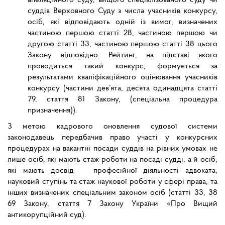
апеляційного суду, вищого спеціалізованого суду чи
суддів Верховного Суду з числа учасників конкурсу,
осіб, які відповідають одній із вимог, визначених
частиною першою статті 28, частиною першою чи
другою статті 33, частиною першою статті 38 цього
Закону відповідно. Рейтинг, на підставі якого
проводиться такий конкурс, формується за
результатами кваліфікаційного оцінювання учасників
конкурсу (частини дев’ята, десята одинадцята статті
79, стаття 81 Закону, (спеціальна процедура
призначення)).
З метою кадрового оновлення судової системи
законодавець передбачив право участі у конкурсних
процедурах на вакантні посади суддів на рівних умовах не
лише осіб, які мають стаж роботи на посаді судді, а й осіб,
які мають досвід професійної діяльності адвоката,
науковий ступінь та стаж наукової роботи у сфері права, та
інших визначених спеціальним законом осіб (статті 33, 38
69 Закону, стаття 7 Закону України «Про Вищий
антикорупційний суд).