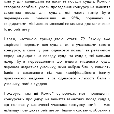
іспиту для кандидатів на вакантні посади суддів, Комісія
створила особливі умови проведення конкурсу на зайняття
вакантних посад для суддів, які мають намір бути
переведеними, зменшивши на 25%, порівняно з
кандидатами, мінімально можливі показники для включення
їх до рейтингу.
Наразі, частиною тринадцятою статті 79 Закону вже
закріплені переваги для суддів, які є учасниками такого
конкурсу, а саме, у разі однакової позиції за рейтингом
серед кандидатів на посаду судді та суддів, які виявили
намір бути переведеними до іншого місцевого суду,
перевага надається учаснику, який набрав більшу кількість
балів із виконаного під час кваліфікаційного іспиту
практичного завдання, а за однакової кількості балів -
учаснику, який є суддею.
По-друге, такі дії Комісії суперечать меті проведення
конкурсних процедур на зайняття вакантних посад суддів,
що полягає у визначенні учасника конкурсу, який має
найвищу позицію за рейтингом. Іншими словами, обрання з