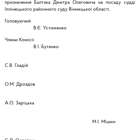
призначення Балтака Дмитра Олеговича
на посаду судді
Іллінецького районного суду Вінницької області.
Головуючий
В.Є. Устименко
Члени Комісії
В.І. Бутенко
С.В. Гладій
О.М. Дроздов
А.О. Заріцька
М.І. Мішин