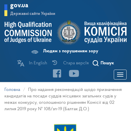
Перейти
gov.ua
до
основного
Державні сайти України
матеріалу
Людям з порушенням зору
In English
Стара версІя
Пошук
Toggle
navigatio
Головна
Про надання рекомендацій щодо призначення
кандидатів на посади суддів місцевих загальних судів у
межах конкурсу, оголошеного рішенням Комісії від 02
липня 2019 року № 108/зп-19 (Балтак Д.О.)