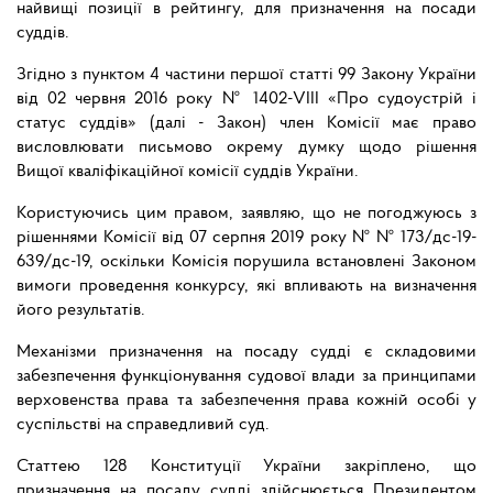
найвищі позиції в рейтингу, для призначення на посади
суддів.
Згідно з пунктом 4 частини першої статті 99 Закону України
від 02 червня 2016 року № 1402-VIII «Про судоустрій і
статус суддів» (далі - Закон) член Комісії має право
висловлювати письмово окрему думку щодо рішення
Вищої кваліфікаційної комісії суддів України.
Користуючись цим правом, заявляю, що не погоджуюсь з
рішеннями Комісії від 07 серпня 2019 року № № 173/дс-19-
639/дс-19, оскільки Комісія порушила встановлені Законом
вимоги проведення конкурсу, які впливають на визначення
його результатів.
Механізми призначення на посаду судді є складовими
забезпечення функціонування судової влади за принципами
верховенства права та забезпечення права кожній особі у
суспільстві на справедливий суд.
Статтею 128 Конституції України закріплено, що
призначення на посаду судді здійснюється Президентом