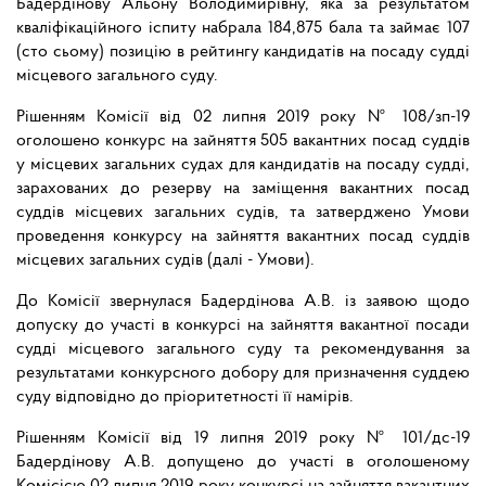
Бадердінову Альону Володимирівну, яка за результатом
кваліфікаційного іспиту набрала 184,875 бала та займає 107
(сто сьому) позицію в рейтингу кандидатів на посаду судді
місцевого загального
суду.
Рішенням Комісії від 02 липня 2019 року № 108/зп-19
оголошено конкурс на зайняття 505 вакантних посад суддів
у місцевих загальних судах для кандидатів на посаду судді,
зарахованих до резерву на заміщення вакантних посад
суддів місцевих загальних судів, та затверджено Умови
проведення конкурсу на зайняття вакантних посад суддів
місцевих загальних судів (далі - Умови).
До Комісії звернулася Бадердінова А.В. із заявою щодо
допуску до участі в конкурсі на зайняття вакантної посади
судді місцевого загального суду та рекомендування за
результатами конкурсного добору для призначення суддею
суду відповідно до пріоритетності її намірів.
Рішенням Комісії від 19 липня 2019 року № 101/дс-19
Бадердінову А.В. допущено до участі в оголошеному