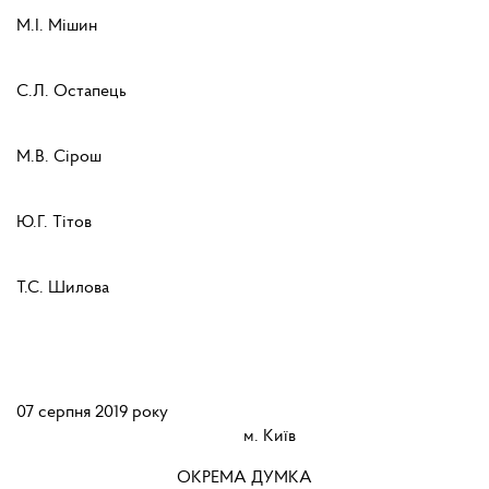
М.І. Мішин
С.Л. Остапець
М.В. Сірош
Ю.Г. Тітов
Т.С. Шилова
07 серпня 2019 року
м. Київ
ОКРЕМА ДУМКА