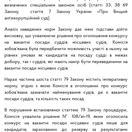
визначених спеціальним законом осіб (статті 33, 38 69
Закону, стаття 7 Закону України «Про Вищий
антикорупційний суд).
Аналіз наведених норм Закону дає мені підстави дійти
висновку, що ухвалюючи рішення про оголошення конкурсу
на вакантні посади суддів місцевих судів, Комісія
зобов’язана була передбачити можливість участі в ньому на
рівних умовах як кандидатів на посаду судді в межах
добору, так і суддів, які мають намір бути переведеними на
вакантні посади місцевих судів.
Наразі частина шоста статті 79 Закону містить імперативну
норму, згідно з якою Комісія в оголошенні про конкурс
зобов’язана зазначати найменування судів, де є вакантні
посади суддів, та кількість таких посад.
В порушення встановленої статтею 79 Закону процедури,
Комісія ухвалила рішення № 108/зп-19, яким оголосила
конкурс на вакантні посади місцевих судів лише для
кандидатів, зарахованих до резерву за результатами