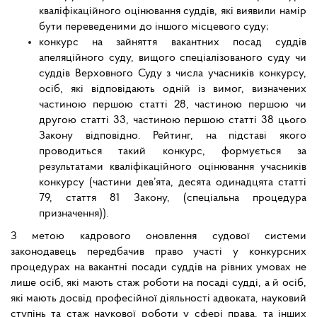
кваліфікаційного оцінювання суддів, які виявили намір
бути переведеними до іншого місцевого суду;
конкурс на зайняття вакантних посад суддів
апеляційного суду, вищого спеціалізованого суду чи
суддів Верховного Суду з числа учасників конкурсу,
осіб, які відповідають одній із вимог, визначених
частиною першою статті 28, частиною першою чи
другою статті 33, частиною першою статті 38 цього
Закону відповідно. Рейтинг, на підставі якого
проводиться такий конкурс, формується за
результатами кваліфікаційного оцінювання учасників
конкурсу (частини дев’ята, десята одинадцята статті
79, стаття 81 Закону, (спеціальна процедура
призначення)).
З метою кадрового оновлення судової системи
законодавець передбачив право участі у конкурсних
процедурах на вакантні посади суддів на рівних умовах не
лише осіб, які мають стаж роботи на посаді судді, а й осіб,
які мають досвід професійної діяльності адвоката, науковий
ступінь та стаж наукової роботи у сфері права, та інших