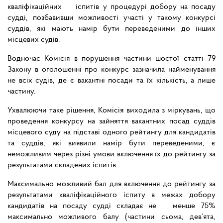
кваліфікаційних іспитів у процедурі добору на посаду
судді, позбавивши можливості участі у такому конкурсі
суддів, які мають намір бути переведеними до інших
місцевих судів.
Водночас Комісія в порушення частини шостої статті 79
Закону в оголошенні про конкурс зазначила найменування
не всіх судів, де є вакантні посади та їх кількість, а лише
частину.
Ухвалюючи таке рішення, Комісія виходила з міркувань, що
проведення конкурсу на зайняття вакантних посад суддів
місцевого суду на підставі одного рейтингу для кандидатів
та суддів, які виявили намір бути переведеними, є
неможливим через різні умови включення їх до рейтингу за
результатами складених іспитів.
Максимально можливий бал для включення до рейтингу за
результатами кваліфікаційного іспиту в межах добору
кандидатів на посаду судді складає не менше 75%
максимально можливого балу (частини сьома, дев’ята,