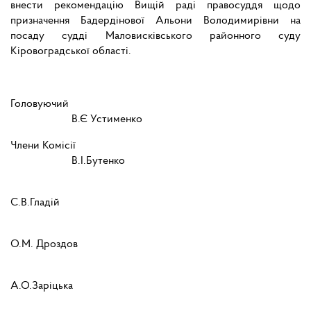
внести рекомендацію Вищій раді правосуддя щодо
призначення Бадердінової Альони Володимирівни на
посаду судді Маловисківського районного суду
Кіровоградської області.
Головуючий
В.Є Устименко
Члени Комісії
В.І.Бутенко
С.В.Гладій
О.М. Дроздов
А.О.Заріцька