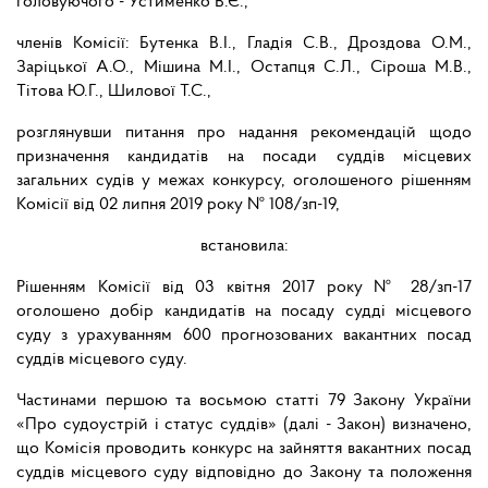
головуючого - Устименко В.Є.,
членів Комісії: Бутенка В.І., Гладія С.В., Дроздова О.М.,
Заріцької А.О., Мішина М.І., Остапця С.Л., Сіроша М.В.,
Тітова Ю.Г., Шилової Т.С.,
розглянувши питання про надання рекомендацій щодо
призначення кандидатів на посади суддів місцевих
загальних судів у межах конкурсу, оголошеного рішенням
Комісії від 02 липня 2019 року № 108/зп-19,
встановила:
Рішенням Комісії від 03 квітня 2017 року № 28/зп-17
оголошено добір кандидатів на посаду судді місцевого
суду з урахуванням 600 прогнозованих вакантних посад
суддів місцевого суду.
Частинами першою та восьмою статті 79 Закону України
«Про судоустрій і статус суддів» (далі - Закон) визначено,
що Комісія проводить конкурс на зайняття вакантних посад
суддів місцевого суду відповідно до Закону та положення