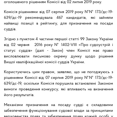
оголошеного рішенням Комісії від 02 липня 2019 року.
Комісія рішеннями від 07 серпня 2019 року №№ 173/дс-19-
639/дс-19 рекомендувала 467 кандидатів, які зайняли
найвищі позиції в рейтингу, для призначення на посади
суддів.
Згідно з пунктом 4 частини першої статті 99 Закону України
від 02 червня 2016 року № 1402-VIII «Про судоустрій і
статус суддів» (далі - Закон) член Комісії має право
висловлювати письмово окрему думку щодо рішення
Вищої кваліфікаційної комісії суддів України.
Користуючись цим правом, заявляю, що не погоджуюсь з
рішеннями Комісії від 07 серпня 2019 року №№ 173/дс-19-
639/дс-19, оскільки Комісія порушила встановлені Законом
вимоги проведення конкурсу, які впливають на визначення
його результатів.
Механізми призначення на посаду судді є складовими
забезпечення функціонування судової влади за принципами
верховенства права та забезпечення права кожній особі у