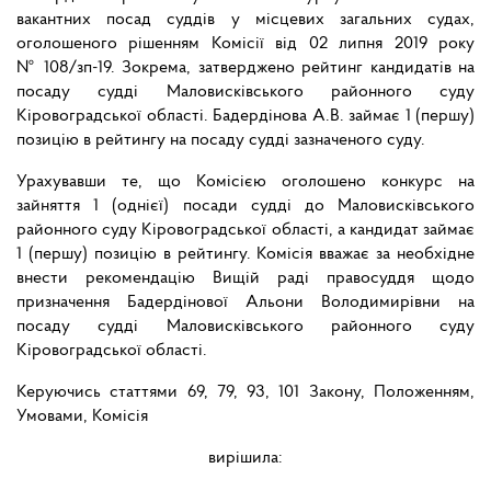
вакантних посад суддів у місцевих загальних судах,
оголошеного рішенням Комісії від 02 липня 2019 року
№ 108/зп-19. Зокрема, затверджено рейтинг кандидатів на
посаду судді Маловисківського районного суду
Кіровоградської області. Бадердінова А.В. займає 1 (першу)
позицію в рейтингу на посаду судді зазначеного суду.
Урахувавши те, що Комісією оголошено конкурс на
зайняття 1 (однієї) посади судді до Маловисківського
районного суду Кіровоградської області, а кандидат займає
1 (першу) позицію в рейтингу. Комісія вважає за необхідне
внести рекомендацію Вищій раді правосуддя щодо
призначення Бадердінової Альони Володимирівни на
посаду судді Маловисківського районного суду
Кіровоградської області.
Керуючись статтями 69, 79, 93, 101 Закону, Положенням,
Умовами, Комісія
вирішила: