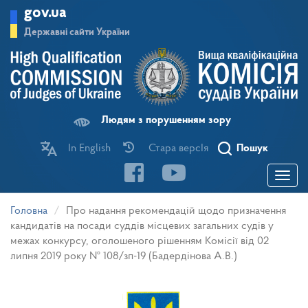
Перейти
gov.ua
до
основного
Державні сайти України
матеріалу
Людям з порушенням зору
In English
Стара версІя
Пошук
Toggle
navigatio
Головна
Про надання рекомендацій щодо призначення
кандидатів на посади суддів місцевих загальних судів у
межах конкурсу, оголошеного рішенням Комісії від 02
липня 2019 року № 108/зп-19 (Бадердінова А.В.)