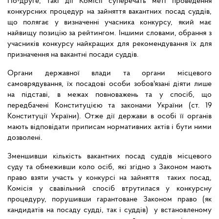
По-друге, такі дії Комісії суперечать меті проведення
конкурсних процедур на зайняття вакантних посад суддів,
що полягає у визначенні учасника конкурсу, який має
найвищу позицію за рейтингом. Іншими словами, обрання з
учасників конкурсу найкращих для рекомендування їх для
призначення на вакантні посади суддів.
Органи державної влади та органи місцевого
самоврядування, їх посадові особи зобов'язані діяти лише
на підставі, в межах повноважень та у спосіб, що
передбачені Конституцією та законами України (ст. 19
Конституції України). Отже дії держави в особі її органів
мають відповідати приписам нормативних актів і бути ними
дозволені.
Зменшивши кількість вакантних посад суддів місцевого
суду та обмеживши коло осіб, які згідно з Законом мають
право взяти участь у конкурсі на зайняття таких посад,
Комісія у свавільний спосіб втрутилася у конкурсну
процедуру, порушивши гарантоване Законом право (як
кандидатів на посаду судді, так і суддів) у встановленому