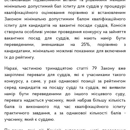
Встановивши підзаконними актами та рішеннями менший
мінімально допустимий бал іспиту для суддів у процедурі
кваліфікаційного оцінювання порівняно зі встановленим
Законом мінімально допустимим балом кваліфікаційного
іспиту для кандидатів на вакантні посади суддів, Комісія
створила особливі умови проведення конкурсу на зайняття
вакантних посад для суддів, які мають намір бути
переведеними, зменшивши на 25%, порівняно з
кандидатами, мінімально можливі показники для включення
їх до рейтингу.
Наразі, частиною тринадцятою статті 79 Закону вже
закріплені переваги для суддів, які є учасниками такого
конкурсу, а саме, у разі однакової позиції за рейтингом
серед кандидатів на посаду судді та суддів, які виявили
намір бути переведеними до іншого місцевого суду,
перевага надається учаснику, який набрав більшу кількість
балів із виконаного під час кваліфікаційного іспиту
практичного завдання, а за однакової кількості балів -
учаснику, який є суддею.