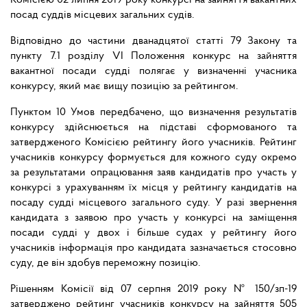
Комісією 02 липня 2019 року конкурсі на зайняття вакантних
посад суддів місцевих загальних судів.
Відповідно до частини дванадцятої статті 79 Закону та
пункту 7.1 розділу VI Положення конкурс на зайняття
вакантної посади судді полягає у визначенні учасника
конкурсу, який має вищу позицію за рейтингом.
Пунктом 10 Умов передбачено, що визначення результатів
конкурсу здійснюється на підставі сформованого та
затвердженого Комісією рейтингу його учасників. Рейтинг
учасників конкурсу формується для кожного суду окремо
за результатами опрацювання заяв кандидатів про участь у
конкурсі з урахуванням їх місця у рейтингу кандидатів на
посаду судді місцевого загального суду. У разі звернення
кандидата з заявою про участь у конкурсі на заміщення
посади судді у двох і більше судах у рейтингу його
учасників інформація про кандидата зазначається стосовно
суду, де він здобув переможну позицію.
Рішенням Комісії від 07 серпня 2019 року № 150/зп-19
затверджено рейтинг учасників конкурсу на зайняття 505