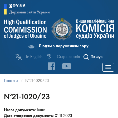
Перейти
gov.ua
до
основного
Державні сайти України
матеріалу
Людям з порушенням зору
In English
Стара версІя
Пошук
Toggle
navigatio
Головна
№21-1020/23
№21-1020/23
Назва документа:
Інше
Дата створення документа:
01.11.2023