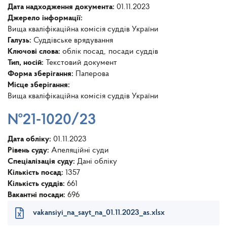
Дата надходження документа:
01.11.2023
Джерело інформації:
Вища кваліфікаційна комісія суддів України
Галузь:
Суддівське врядування
Ключові слова:
облік посад
посади суддів
Тип, носій:
Текстовий документ
Форма зберігання:
Паперова
Місце зберігання:
Вища кваліфікаційна комісія суддів України
№21-1020/23
Дата обліку:
01.11.2023
Рівень суду:
Апеляційні суди
Спеціалізація суду:
Дані обліку
Кількість посад:
1357
Кількість суддів:
661
Вакантні посади:
696
vakansiyi_na_sayt_na_01.11.2023_as.xlsx