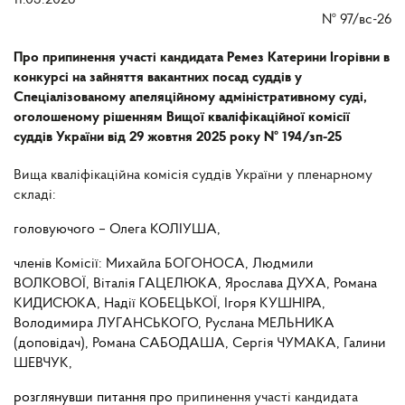
11.03.2026
№
97/вс-26
Про припинення участі кандидата Ремез Катерини Ігорівни в
конкурсі на зайняття вакантних посад суддів у
Спеціалізованому апеляційному адміністративному суді,
оголошеному рішенням Вищої кваліфікаційної комісії
суддів України від 29 жовтня 2025 року № 194/зп-25
Вища кваліфікаційна комісія суддів України у пленарному
складі:
головуючого – Олега КОЛІУША,
членів Комісії: Михайла БОГОНОСА, Людмили
ВОЛКОВОЇ, Віталія ГАЦЕЛЮКА, Ярослава ДУХА, Романа
КИДИСЮКА, Надії КОБЕЦЬКОЇ, Ігоря КУШНІРА,
Володимира ЛУГАНСЬКОГО, Руслана МЕЛЬНИКА
(доповідач), Романа САБОДАША, Сергія ЧУМАКА, Галини
ШЕВЧУК,
розглянувши питання про
припинення участі кандидата