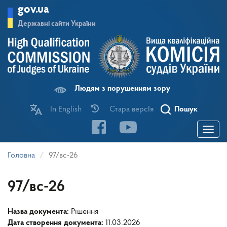
Перейти
gov.ua
до
основного
Державні сайти України
матеріалу
Людям з порушенням зору
In English
Стара версІя
Пошук
Toggle
navigatio
Головна
97/вс-26
97/вс-26
Назва документа:
Рішення
Дата створення документа:
11.03.2026