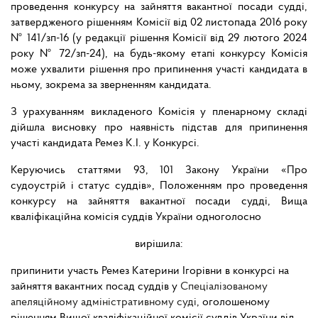
проведення конкурсу на зайняття вакантної посади судді,
затвердженого рішенням Комісії від 02 листопада 2016 року
№ 141/зп-16 (у редакції рішення Комісії від 29 лютого 2024
року № 72/зп-24), на будь-якому етапі конкурсу Комісія
може ухвалити рішення про припинення участі кандидата в
ньому, зокрема за зверненням кандидата.
З урахуванням викладеного Комісія у пленарному складі
дійшла висновку про наявність підстав для припинення
участі кандидата Ремез К.І. у Конкурсі.
Керуючись статтями 93, 101 Закону України «Про
судоустрій і статус суддів», Положенням про проведення
конкурсу на зайняття вакантної посади судді, Вища
кваліфікаційна комісія суддів України одноголосно
вирішила:
припинити участь Ремез Катерини Ігорівни в конкурсі на
зайняття
вакантних посад суддів у
Спеціалізованому
апеляційному адміністративному суді
, оголошеному